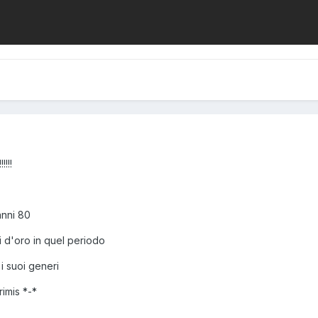
!!!
anni 80
i d'oro in quel periodo
 i suoi generi
imis *-*