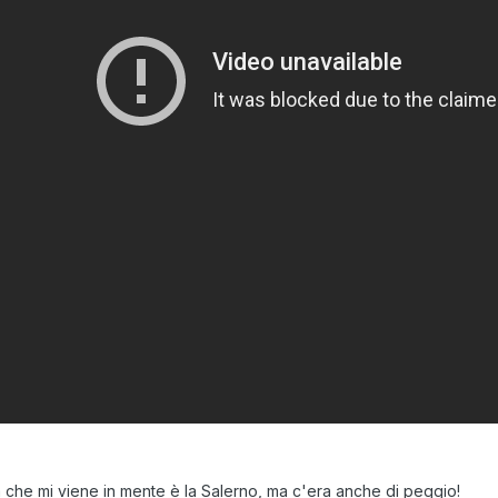
a che mi viene in mente è la Salerno, ma c'era anche di peggio!