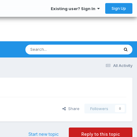
Sign Up
Existing user? Sign In
All Activity
Share
Followers
0
Start new topic
Reply to this topic