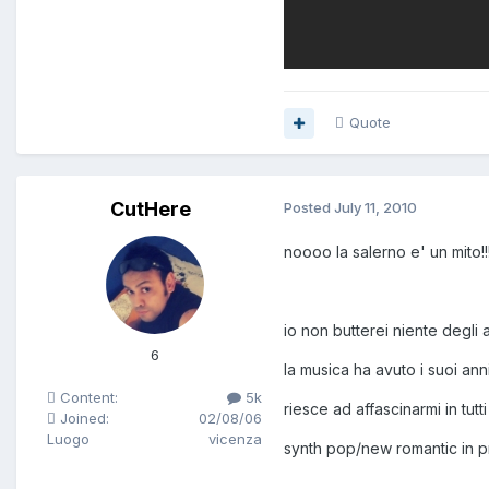
Quote
CutHere
Posted
July 11, 2010
noooo la salerno e' un mito!!!!!
io non butterei niente degli 
6
la musica ha avuto i suoi ann
Content:
5k
riesce ad affascinarmi in tutti
Joined:
02/08/06
Luogo
vicenza
synth pop/new romantic in pr