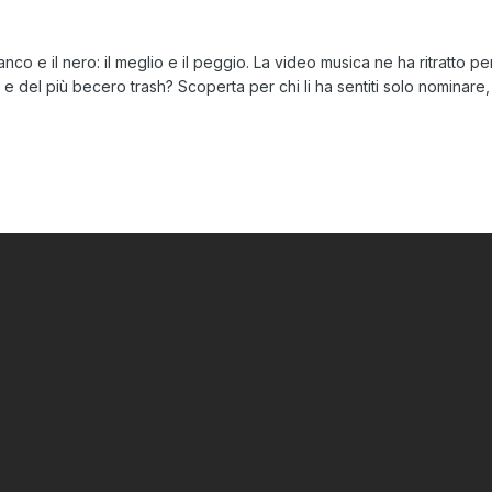
ianco e il nero: il meglio e il peggio. La video musica ne ha ritratto 
o e del più becero trash? Scoperta per chi li ha sentiti solo nominare