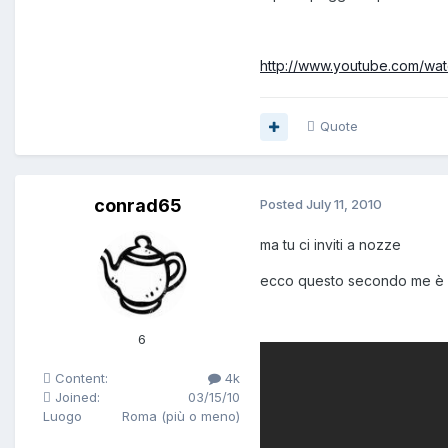
http://www.youtube.com/wa
Quote
conrad65
Posted
July 11, 2010
ma tu ci inviti a nozze
ecco questo secondo me è un
6
Content:
4k
Joined:
03/15/10
Luogo
Roma (più o meno)