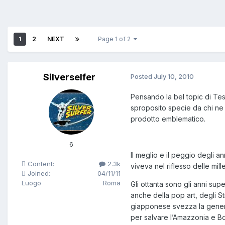
1
2
NEXT
Page 1 of 2
Silverselfer
Posted
July 10, 2010
Pensando la bel topic di Tes
sproposito specie da chi ne 
prodotto emblematico.
6
Il meglio e il peggio degli 
Content:
2.3k
viveva nel riflesso delle mill
Joined:
04/11/11
Luogo
Roma
Gli ottanta sono gli anni sup
anche della pop art, degli St
giapponese svezza la genera
per salvare l’Amazzonia e Bob