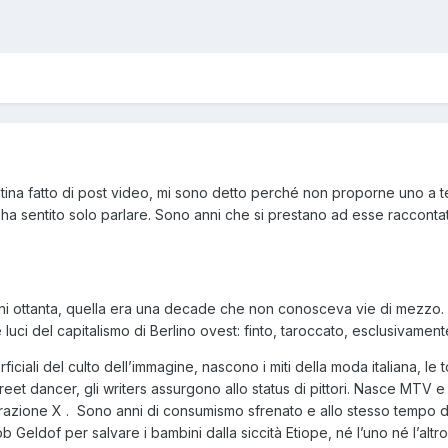
tina fatto di post video, mi sono detto perché non proporne uno a t
ha sentito solo parlare. Sono anni che si prestano ad esse raccontat
anni ottanta, quella era una decade che non conosceva vie di mezzo. 
e luci del capitalismo di Berlino ovest: finto, taroccato, esclusivament
erficiali del culto dell’immagine, nascono i miti della moda italiana, l
reet dancer, gli writers assurgono allo status di pittori. Nasce MTV e i
zione X . Sono anni di consumismo sfrenato e allo stesso tempo de
 Geldof per salvare i bambini dalla siccità Etiope, né l’uno né l’altro 