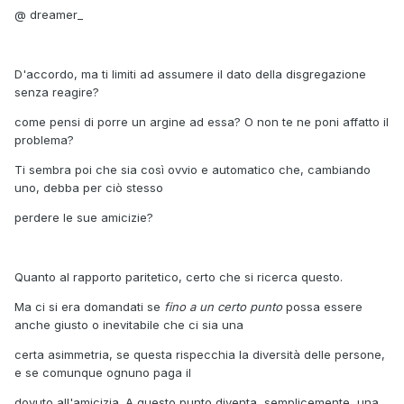
@ dreamer_
D'accordo, ma ti limiti ad assumere il dato della disgregazione
senza reagire?
come pensi di porre un argine ad essa? O non te ne poni affatto il
problema?
Ti sembra poi che sia così ovvio e automatico che, cambiando
uno, debba per ciò stesso
perdere le sue amicizie?
Quanto al rapporto paritetico, certo che si ricerca questo.
Ma ci si era domandati se
fino a un certo punto
possa essere
anche giusto o inevitabile che ci sia una
certa asimmetria, se questa rispecchia la diversità delle persone,
e se comunque ognuno paga il
dovuto all'amicizia. A questo punto diventa, semplicemente, una