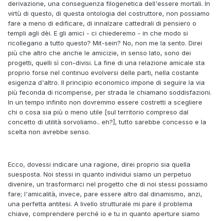
derivazione, una conseguenza filogenetica dell'essere mortali. In
virtù di questo, di questa ontologia del costruttore, non possiamo
fare a meno di edificare, di innalzare cattedrali di pensiero o
templi agli dèi. E gli amici - ci chiederemo - in che modo si
ricollegano a tutto questo? Mit-sein? No, non me la sento. Direi
più che altro che anche le amicizie, in senso lato, sono dei
progetti, quelli sì con-divisi. La fine di una relazione amicale sta
proprio forse nel continuo evolversi delle parti, nella costante
esigenza d'altro. Il principio economico impone di seguire la via
più feconda di ricompense, per strada le chiamano soddisfazioni.
In un tempo infinito non dovremmo essere costretti a scegliere
chi o cosa sia più o meno utile [sul territorio compreso dal
concetto di utilità sorvoliamo.. eh?], tutto sarebbe concesso e la
scelta non avrebbe senso.
Ecco, dovessi indicare una ragione, direi proprio sia quella
suesposta. Noi stessi in quanto individui siamo un perpetuo
divenire, un trasformarci nel progetto che di noi stessi possiamo
fare; l'amicalità, invece, pare essere altro dal dinamismo, anzi,
una perfetta antitesi. A livello strutturale mi pare il problema
chiave, comprendere perché io e tu in quanto aperture siamo