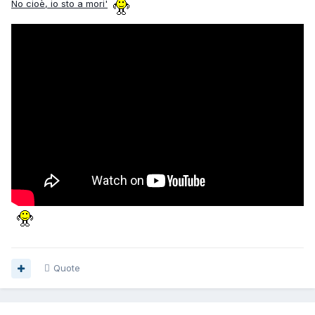
No cioè, io sto a mori'
Quote