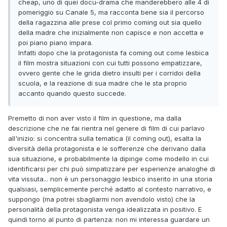
cheap, uno di quei docu-drama che manderebbero alle 4 di
pomeriggio su Canale 5, ma racconta bene sia il percorso
della ragazzina alle prese col primo coming out sia quello
della madre che inizialmente non capisce e non accetta e
poi piano piano impara.
Infatti dopo che la protagonista fa coming out come lesbica
il film mostra situazioni con cui tutti possono empatizzare,
ovvero gente che le grida dietro insulti per i corridoi della
scuola, e la reazione di sua madre che le sta proprio
accanto quando questo succede.
Premetto di non aver visto il film in questione, ma dalla
descrizione che ne fai rientra nel genere di film di cui parlavo
all'inizio: si concentra sulla tematica (il coming out), esalta la
diversità della protagonista e le sofferenze che derivano dalla
sua situazione, e probabilmente la dipinge come modello in cui
identificarsi per chi può simpatizzare per esperienze analoghe di
vita vissuta... non è un personaggio lesbico inserito in una storia
qualsiasi, semplicemente perché adatto al contesto narrativo, e
suppongo (ma potrei sbagliarmi non avendolo visto) che la
personalità della protagonista venga idealizzata in positivo. E
quindi torno al punto di partenza: non mi interessa guardare un