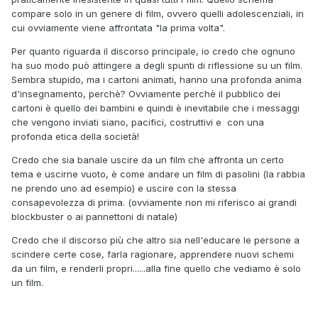
compare solo in un genere di film, ovvero quelli adolescenziali, in
cui ovviamente viene affrontata "la prima volta".
Per quanto riguarda il discorso principale, io credo che ognuno
ha suo modo può attingere a degli spunti di riflessione su un film.
Sembra stupido, ma i cartoni animati, hanno una profonda anima
d'insegnamento, perchè? Ovviamente perchè il pubblico dei
cartoni è quello dei bambini e quindi è inevitabile che i messaggi
che vengono inviati siano, pacifici, costruttivi e con una
profonda etica della società!
Credo che sia banale uscire da un film che affronta un certo
tema e uscirne vuoto, è come andare un film di pasolini (la rabbia
ne prendo uno ad esempio) e uscire con la stessa
consapevolezza di prima. (ovviamente non mi riferisco ai grandi
blockbuster o ai pannettoni di natale)
Credo che il discorso più che altro sia nell'educare le persone a
scindere certe cose, farla ragionare, apprendere nuovi schemi
da un film, e renderli propri......alla fine quello che vediamo è solo
un film.