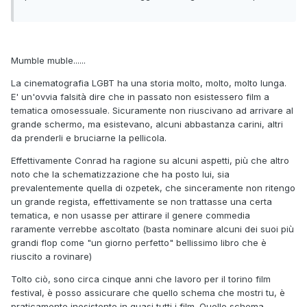
Mumble muble......
La cinematografia LGBT ha una storia molto, molto, molto lunga.
E' un'ovvia falsità dire che in passato non esistessero film a
tematica omosessuale. Sicuramente non riuscivano ad arrivare al
grande schermo, ma esistevano, alcuni abbastanza carini, altri
da prenderli e bruciarne la pellicola.
Effettivamente Conrad ha ragione su alcuni aspetti, più che altro
noto che la schematizzazione che ha posto lui, sia
prevalentemente quella di ozpetek, che sinceramente non ritengo
un grande regista, effettivamente se non trattasse una certa
tematica, e non usasse per attirare il genere commedia
raramente verrebbe ascoltato (basta nominare alcuni dei suoi più
grandi flop come "un giorno perfetto" bellissimo libro che è
riuscito a rovinare)
Tolto ciò, sono circa cinque anni che lavoro per il torino film
festival, è posso assicurare che quello schema che mostri tu, è
praticamente inesistente in quasi tutti i film. Quello schema