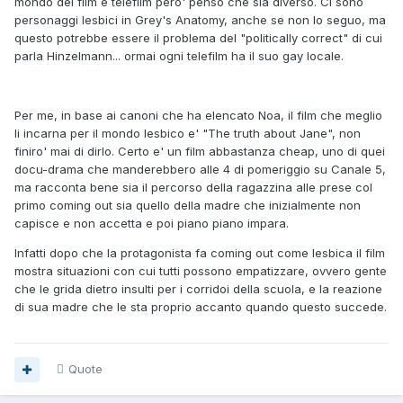
mondo dei film e telefilm pero' penso che sia diverso. Ci sono
personaggi lesbici in Grey's Anatomy, anche se non lo seguo, ma
questo potrebbe essere il problema del "politically correct" di cui
parla Hinzelmann... ormai ogni telefilm ha il suo gay locale.
Per me, in base ai canoni che ha elencato Noa, il film che meglio
li incarna per il mondo lesbico e' "The truth about Jane", non
finiro' mai di dirlo. Certo e' un film abbastanza cheap, uno di quei
docu-drama che manderebbero alle 4 di pomeriggio su Canale 5,
ma racconta bene sia il percorso della ragazzina alle prese col
primo coming out sia quello della madre che inizialmente non
capisce e non accetta e poi piano piano impara.
Infatti dopo che la protagonista fa coming out come lesbica il film
mostra situazioni con cui tutti possono empatizzare, ovvero gente
che le grida dietro insulti per i corridoi della scuola, e la reazione
di sua madre che le sta proprio accanto quando questo succede.
Quote