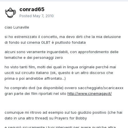
conrad65
Posted
May 7, 2010
ciao Lunaville
si ho estremizzato il concetto, ma devo dirti che la mia delusione
di fondo sul cinema GLBT è piuttosto fondata
alcuni sono veramente inguardabili, con approfondimento delle
tematiche e dei personaggi zero
ho visto tanti film, molti dei quali in lingua originale perché mai
usciti sul circuito italiano (ok, questo è un altro discorso che
prima o poi andrebbe affrontato...)
ho comprato dvd (se disponibile) ovvero saccheggiato/scaricaxxx
gran parte dei film riportati nel sito
http://www.cinemagay.it/
comunque mi ritrovo ad esempio sul tuo giudizio positivo (che hai
dato in una altro thread) su Prayers for Bobby
e seguirò sicuramente i tuoi interventi per avere qualche altra