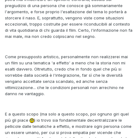
pregiudizio di una persona che conosce già sommariamente
l'argomento, e forse proprio l'esaltazione del tema lo porterà a
storcere il naso. E, soprattutto, vengono viste come situazioni
eccezionali, troppo costruite per essere riconducibili al contesto
di vita quotidiana di chi guarda il film. Certo, l'informazione non fa
mai male, ma non credo colpiscano nel segno.
Come presupposto artistico, personalmente non realizzerei mai
un film su una tematica 'a effetto' a meno che la storia non mi
esalti davvero. Oltretutto, credo che in fondo quel che più si
vorrebbe dalla società è l'integrazione, far sì che le diversità
vengano accettate senza scandalo, ed anche senza
vittimizzazione... che le condizioni personali non arrechino ne
danno ne vantaggio.
E a questo scopo (ma solo a questo scopo, poi ognuno giri quel
più gli piace
) io trovo sia fondamentale decentralizzare le
pellicole dalle tematiche a effetto, e mostrare ogni persona come
un essere umano, per cui si prova empatia per vicende che