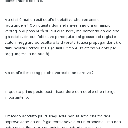
commentario sociale.
Ma ci si è mai chiesti qual'è l'obiettivo che vorremmo
raggiungere? Con questa domanda avremmo già un ampio
ventaglio di possibilità su cui discutere, ma partendo da ciò che
già esiste, fin'ora l'obiettivo perseguito dal grosso dei registi è
stato inneggiare ed esaltare la diversità (quasi propagandarla), o
denunciare un'ingiustizia (quest'ultimo è un ottimo veicolo per
raggiungere la notorietà).
Ma qual'è il messaggio che vorreste lanciare voi?
In questo primo posto post, risponderò con quello che ritengo
importante io.
Il metodo adottato più di frequente non fa altro che trovare
approvazione da chi è già consapevole di un problema... ma non
potrà mai influenzare un'opinione contraria, basata sul