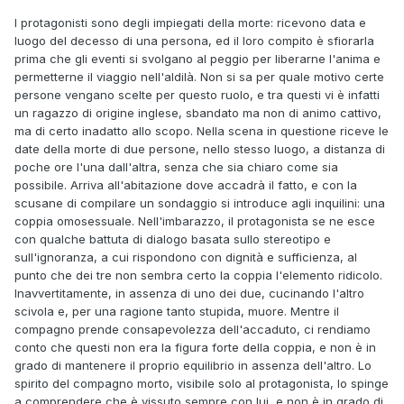
I protagonisti sono degli impiegati della morte: ricevono data e
luogo del decesso di una persona, ed il loro compito è sfiorarla
prima che gli eventi si svolgano al peggio per liberarne l'anima e
permetterne il viaggio nell'aldilà. Non si sa per quale motivo certe
persone vengano scelte per questo ruolo, e tra questi vi è infatti
un ragazzo di origine inglese, sbandato ma non di animo cattivo,
ma di certo inadatto allo scopo. Nella scena in questione riceve le
date della morte di due persone, nello stesso luogo, a distanza di
poche ore l'una dall'altra, senza che sia chiaro come sia
possibile. Arriva all'abitazione dove accadrà il fatto, e con la
scusane di compilare un sondaggio si introduce agli inquilini: una
coppia omosessuale. Nell'imbarazzo, il protagonista se ne esce
con qualche battuta di dialogo basata sullo stereotipo e
sull'ignoranza, a cui rispondono con dignità e sufficienza, al
punto che dei tre non sembra certo la coppia l'elemento ridicolo.
Inavvertitamente, in assenza di uno dei due, cucinando l'altro
scivola e, per una ragione tanto stupida, muore. Mentre il
compagno prende consapevolezza dell'accaduto, ci rendiamo
conto che questi non era la figura forte della coppia, e non è in
grado di mantenere il proprio equilibrio in assenza dell'altro. Lo
spirito del compagno morto, visibile solo al protagonista, lo spinge
a comprendere che è vissuto sempre con lui, e non è in grado di