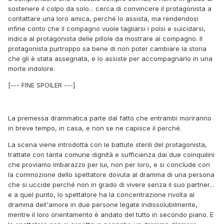
sostenere il colpo da solo... cerca di convincere il protagonista a
contattare una loro amica, perché lo assista, ma rendendosi
infine conto che il compagno vuole tagliarsi i polsi e suicidarsi,
indica al protagonista delle pillole da mostrare al compagno. Il
protagonista purtroppo sa bene di non poter cambiare la storia
che gli è stata assegnata, e lo assiste per accompagnarlo in una
morte indolore.
[--- FINE SPOILER ---]
La premessa drammatica parte dal fatto che entrambi moriranno
in breve tempo, in casa, e non se ne capisce il perché.
La scena viene introdotta con le battute sterili del protagonista,
trattate con tanta comune dignità e sufficienza dai due coinquilini
che proviamo imbarazzo per lui, non per loro, e si conclude con
la commozione dello spettatore dovuta al dramma di una persona
che si uccide perché non in grado di vivere senza il suo partner...
e a quel punto, lo spettatore ha la concentrazione rivolta al
dramma dell'amore in due persone legate indissolubilmente,
mentre il loro orientamento è andato del tutto in secondo piano. E