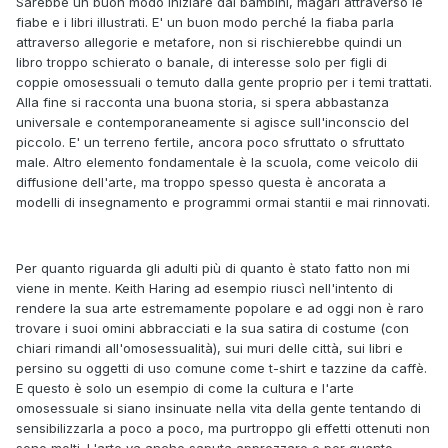
Sarebbe un buon modo iniziare dai bambini, magari attraverso le
fiabe e i libri illustrati. E' un buon modo perché la fiaba parla
attraverso allegorie e metafore, non si rischierebbe quindi un
libro troppo schierato o banale, di interesse solo per figli di
coppie omosessuali o temuto dalla gente proprio per i temi trattati.
Alla fine si racconta una buona storia, si spera abbastanza
universale e contemporaneamente si agisce sull'inconscio del
piccolo. E' un terreno fertile, ancora poco sfruttato o sfruttato
male. Altro elemento fondamentale è la scuola, come veicolo dii
diffusione dell'arte, ma troppo spesso questa è ancorata a
modelli di insegnamento e programmi ormai stantii e mai rinnovati.
Per quanto riguarda gli adulti più di quanto è stato fatto non mi
viene in mente. Keith Haring ad esempio riuscì nell'intento di
rendere la sua arte estremamente popolare e ad oggi non è raro
trovare i suoi omini abbracciati e la sua satira di costume (con
chiari rimandi all'omosessualità), sui muri delle città, sui libri e
persino su oggetti di uso comune come t-shirt e tazzine da caffè.
E questo è solo un esempio di come la cultura e l'arte
omosessuale si siano insinuate nella vita della gente tentando di
sensibilizzarla a poco a poco, ma purtroppo gli effetti ottenuti non