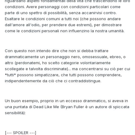
riguardano aspetti fondamentali della vita che trascendono le loro
condizioni. Avere personaggi con condizioni particolari come
parte di uno spettro di possibilità, senza accanirvisi contro.
Esaltare le condizioni comuni a tutti noi (che possono andare
dall'amore all'odio, per prendere due estremi), per dimostrare
come le condizioni personali non influenzino la nostra umanità.
Con questo non intendo dire che non si debba trattare
drammaticamente un personaggio nero, omosessuale, ebreo, o
altro (perdonatemi, ho scelto categorie volontariamente
scollegate e talvolta discriminate)... ma concentrarsi su ciò per cui
*tutti* possono simpatizzare, che tutti possono comprendere,
indipendentemente da ciò che ci contraddistingue.
Un buon esempio, proprio in un eccesso drammatico, si aveva in
una puntata di Dead Like Me (Bryan Fuller è un autore di spiccata
sensibilità):
[--- SPOILER ---]