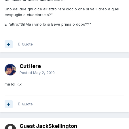
Uno dei due gni dice all'attro:"ehi ciccio che si và li dreo a quel
cespuglio a ciucciarselo?"
E l'attro:"Si!!Ma i vino lo si Beve prima o dopo??"
Quote
CutHere
Posted
May 2, 2010
ma lol <.<
Quote
Guest JackSkellington