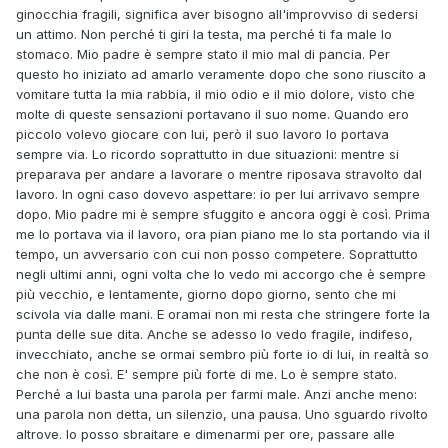
ginocchia fragili, significa aver bisogno all'improvviso di sedersi
un attimo. Non perché ti giri la testa, ma perché ti fa male lo
stomaco. Mio padre è sempre stato il mio mal di pancia. Per
questo ho iniziato ad amarlo veramente dopo che sono riuscito a
vomitare tutta la mia rabbia, il mio odio e il mio dolore, visto che
molte di queste sensazioni portavano il suo nome. Quando ero
piccolo volevo giocare con lui, però il suo lavoro lo portava
sempre via. Lo ricordo soprattutto in due situazioni: mentre si
preparava per andare a lavorare o mentre riposava stravolto dal
lavoro. In ogni caso dovevo aspettare: io per lui arrivavo sempre
dopo. Mio padre mi è sempre sfuggito e ancora oggi è così. Prima
me lo portava via il lavoro, ora pian piano me lo sta portando via il
tempo, un avversario con cui non posso competere. Soprattutto
negli ultimi anni, ogni volta che lo vedo mi accorgo che è sempre
più vecchio, e lentamente, giorno dopo giorno, sento che mi
scivola via dalle mani. E oramai non mi resta che stringere forte la
punta delle sue dita. Anche se adesso lo vedo fragile, indifeso,
invecchiato, anche se ormai sembro più forte io di lui, in realtà so
che non è così. E' sempre più forte di me. Lo è sempre stato.
Perché a lui basta una parola per farmi male. Anzi anche meno:
una parola non detta, un silenzio, una pausa. Uno sguardo rivolto
altrove. Io posso sbraitare e dimenarmi per ore, passare alle