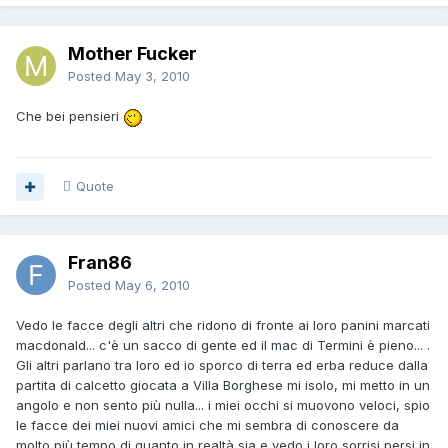
Mother Fucker
Posted
May 3, 2010
Che bei pensieri
Quote
Fran86
Posted
May 6, 2010
Vedo le facce degli altri che ridono di fronte ai loro panini marcati
macdonald... c'è un sacco di gente ed il mac di Termini è pieno... .
Gli altri parlano tra loro ed io sporco di terra ed erba reduce dalla
partita di calcetto giocata a Villa Borghese mi isolo, mi metto in un
angolo e non sento più nulla... i miei occhi si muovono veloci, spio
le facce dei miei nuovi amici che mi sembra di conoscere da
molto più tempo di quanto in realtà sia e vedo i loro sorrisi persi in