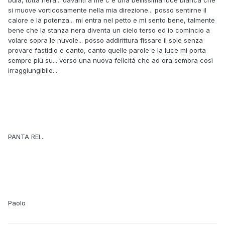
buia, tutta nera... davanti a me c'è una bellissima luce bianca che
si muove vorticosamente nella mia direzione... posso sentirne il
calore e la potenza... mi entra nel petto e mi sento bene, talmente
bene che la stanza nera diventa un cielo terso ed io comincio a
volare sopra le nuvole... posso addirittura fissare il sole senza
provare fastidio e canto, canto quelle parole e la luce mi porta
sempre più su... verso una nuova felicità che ad ora sembra così
irraggiungibile... .
PANTA REI...
Paolo