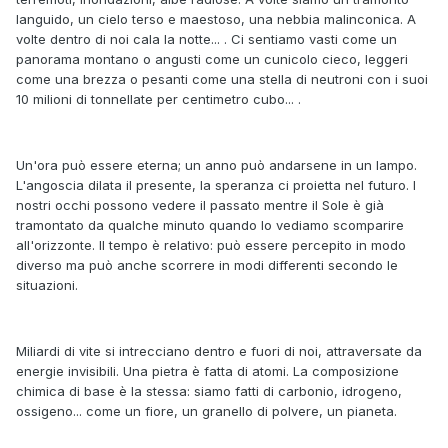
languido, un cielo terso e maestoso, una nebbia malinconica. A
volte dentro di noi cala la notte... . Ci sentiamo vasti come un
panorama montano o angusti come un cunicolo cieco, leggeri
come una brezza o pesanti come una stella di neutroni con i suoi
10 milioni di tonnellate per centimetro cubo... .
Un'ora può essere eterna; un anno può andarsene in un lampo.
L'angoscia dilata il presente, la speranza ci proietta nel futuro. I
nostri occhi possono vedere il passato mentre il Sole è già
tramontato da qualche minuto quando lo vediamo scomparire
all'orizzonte. Il tempo è relativo: può essere percepito in modo
diverso ma può anche scorrere in modi differenti secondo le
situazioni.
Miliardi di vite si intrecciano dentro e fuori di noi, attraversate da
energie invisibili. Una pietra è fatta di atomi. La composizione
chimica di base è la stessa: siamo fatti di carbonio, idrogeno,
ossigeno... come un fiore, un granello di polvere, un pianeta.