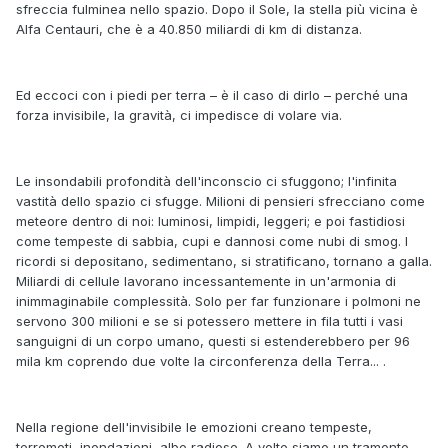
sfreccia fulminea nello spazio. Dopo il Sole, la stella più vicina è
Alfa Centauri, che è a 40.850 miliardi di km di distanza.
Ed eccoci con i piedi per terra – è il caso di dirlo – perché una
forza invisibile, la gravità, ci impedisce di volare via.
Le insondabili profondità dell'inconscio ci sfuggono; l'infinita
vastità dello spazio ci sfugge. Milioni di pensieri sfrecciano come
meteore dentro di noi: luminosi, limpidi, leggeri; e poi fastidiosi
come tempeste di sabbia, cupi e dannosi come nubi di smog. I
ricordi si depositano, sedimentano, si stratificano, tornano a galla.
Miliardi di cellule lavorano incessantemente in un'armonia di
inimmaginabile complessità. Solo per far funzionare i polmoni ne
servono 300 milioni e se si potessero mettere in fila tutti i vasi
sanguigni di un corpo umano, questi si estenderebbero per 96
mila km coprendo due volte la circonferenza della Terra... .
Nella regione dell'invisibile le emozioni creano tempeste,
terremoti, inondazioni, albe radiose. A volte siamo un tramonto