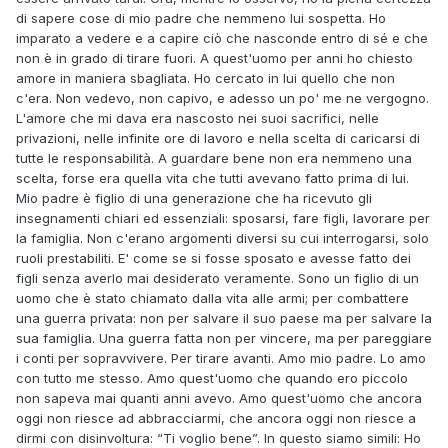
di sapere cose di mio padre che nemmeno lui sospetta. Ho
imparato a vedere e a capire ciò che nasconde entro di sé e che
non è in grado di tirare fuori. A quest'uomo per anni ho chiesto
amore in maniera sbagliata. Ho cercato in lui quello che non
c'era. Non vedevo, non capivo, e adesso un po' me ne vergogno.
L'amore che mi dava era nascosto nei suoi sacrifici, nelle
privazioni, nelle infinite ore di lavoro e nella scelta di caricarsi di
tutte le responsabilità. A guardare bene non era nemmeno una
scelta, forse era quella vita che tutti avevano fatto prima di lui.
Mio padre è figlio di una generazione che ha ricevuto gli
insegnamenti chiari ed essenziali: sposarsi, fare figli, lavorare per
la famiglia. Non c'erano argomenti diversi su cui interrogarsi, solo
ruoli prestabiliti. E' come se si fosse sposato e avesse fatto dei
figli senza averlo mai desiderato veramente. Sono un figlio di un
uomo che è stato chiamato dalla vita alle armi; per combattere
una guerra privata: non per salvare il suo paese ma per salvare la
sua famiglia. Una guerra fatta non per vincere, ma per pareggiare
i conti per sopravvivere. Per tirare avanti. Amo mio padre. Lo amo
con tutto me stesso. Amo quest'uomo che quando ero piccolo
non sapeva mai quanti anni avevo. Amo quest'uomo che ancora
oggi non riesce ad abbracciarmi, che ancora oggi non riesce a
dirmi con disinvoltura: “Ti voglio bene”. In questo siamo simili: Ho