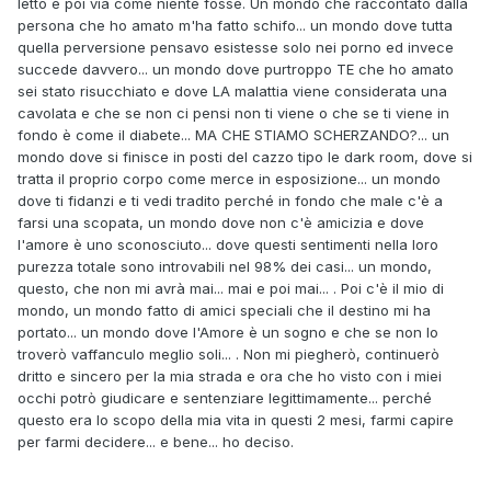
letto e poi via come niente fosse. Un mondo che raccontato dalla
persona che ho amato m'ha fatto schifo... un mondo dove tutta
quella perversione pensavo esistesse solo nei porno ed invece
succede davvero... un mondo dove purtroppo TE che ho amato
sei stato risucchiato e dove LA malattia viene considerata una
cavolata e che se non ci pensi non ti viene o che se ti viene in
fondo è come il diabete... MA CHE STIAMO SCHERZANDO?... un
mondo dove si finisce in posti del cazzo tipo le dark room, dove si
tratta il proprio corpo come merce in esposizione... un mondo
dove ti fidanzi e ti vedi tradito perché in fondo che male c'è a
farsi una scopata, un mondo dove non c'è amicizia e dove
l'amore è uno sconosciuto... dove questi sentimenti nella loro
purezza totale sono introvabili nel 98% dei casi... un mondo,
questo, che non mi avrà mai... mai e poi mai... . Poi c'è il mio di
mondo, un mondo fatto di amici speciali che il destino mi ha
portato... un mondo dove l'Amore è un sogno e che se non lo
troverò vaffanculo meglio soli... . Non mi piegherò, continuerò
dritto e sincero per la mia strada e ora che ho visto con i miei
occhi potrò giudicare e sentenziare legittimamente... perché
questo era lo scopo della mia vita in questi 2 mesi, farmi capire
per farmi decidere... e bene... ho deciso.