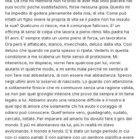
vita. Da che ho memoria non ricordo di aver mai visto piacere nei
suoi occhi: poche soddisfazioni, forse nessuna gioia. Questo mi
ha impedito di godere pienamente della mia, di vita. Come può
infatti un figlio vivere la propria di vita se il padre non ha vissuto
la sua? Qualcuno ci riesce, ma è comunque faticoso. E' un
officina di sensi di colpa che lavora a pieno ritmo. Mio padre ha
61 anni. E' sempre stato un uomo pieno di forza, un lavoratore.
Ora però è affaticato, stanco, invecchiato, deluso dalla vita. Così
deluso che quando ne parla spesso si ripete. Vederlo in questa
condizione a me scatena un forte senso di protezione. Mi
intenerisce, mi dispiace, vorrei fare qualcosa per lui, vorrei
aiutarlo in qualche modo, e mi sento male perché mi sembra di
non fare mai abbastanza, di non essere mai abbastanza. Spesso
negli ultimi anni lo osservo di nascosto. Lo guardo con attenzione
e solitamente finisce che mi commuovo senza una ragione valida,
se non per quel groviglio interiore che provo da sempre e mi tiene
legato a lui. Abbiamo avuto una relazione difficile e il nostro è
quel tipo di amore che solamente chi ha avuto il coraggio di
odiarsi può conoscere. Quell'amore vero, guadagnato, sudato,
cercato, lottato. Per imparare ad amarlo ho dovuto fare il giro del
mondo. E più mi allontanavo da lui, più in realtà mi stavo
avvicinando. Il mondo è tondo. C'è stato un lungo periodo in cui
non ci siamo parlati. E non parlare con un genitore significa avere