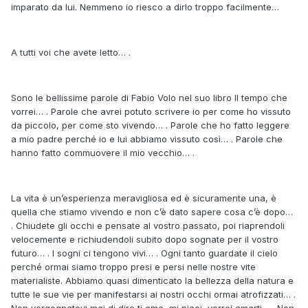
imparato da lui. Nemmeno io riesco a dirlo troppo facilmente…
A tutti voi che avete letto… .
Sono le bellissime parole di Fabio Volo nel suo libro Il tempo che
vorrei… . Parole che avrei potuto scrivere io per come ho vissuto
da piccolo, per come sto vivendo… . Parole che ho fatto leggere
a mio padre perché io e lui abbiamo vissuto così… . Parole che
hanno fatto commuovere il mio vecchio… .
La vita è un’esperienza meravigliosa ed è sicuramente una, è
quella che stiamo vivendo e non c’è dato sapere cosa c’è dopo…
. Chiudete gli occhi e pensate al vostro passato, poi riaprendoli
velocemente e richiudendoli subito dopo sognate per il vostro
futuro… . I sogni ci tengono vivi… . Ogni tanto guardate il cielo
perché ormai siamo troppo presi e persi nelle nostre vite
materialiste. Abbiamo quasi dimenticato la bellezza della natura e
tutte le sue vie per manifestarsi ai nostri occhi ormai atrofizzati… .
Non vergognatevi mai di dire ti amo, mi piaci, vorrei amarti… . Non