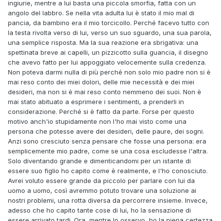
ingiurie, mentre a lui basta una piccola smorfia, fatta con un
angolo del labbro. Se nella vita adulta lui è stato il mio mal di
pancia, da bambino era il mio torcicollo. Perché facevo tutto con
la testa rivolta verso di lui, verso un suo sguardo, una sua parola,
una semplice risposta. Ma la sua reazione era sbrigativa: una
spettinata breve ai capelli, un pizzicotto sulla guancia, il disegno
che avevo fatto per lui appoggiato velocemente sulla credenza.
Non poteva darmi nulla di più perché non solo mio padre non si è
mai reso conto dei miei dolori, delle mie necessità e dei miei
desideri, ma non si è mai reso conto nemmeno dei suoi. Non è
mai stato abituato a esprimere i sentimenti, a prenderli in
considerazione. Perché si è fatto da parte. Forse per questo
motivo anch'io stupidamente non l'ho mai visto come una
persona che potesse avere dei desideri, delle paure, dei sogni.
Anzi sono cresciuto senza pensare che fosse una persona: era
semplicemente mio padre, come se una cosa escludesse l'altra.
Solo diventando grande e dimenticandomi per un istante di
essere suo figlio ho capito come è realmente, e l'ho conosciuto.
Avrei voluto essere grande da piccolo per parlare con lui da
uomo a uomo, così avremmo potuto trovare una soluzione ai
nostri problemi, una rotta diversa da percorrere insieme. Invece,
adesso che ho capito tante cose di lui, ho la sensazione di
essere arrivato tardi. Ora, mentre lo osservo, ho la piena certezza