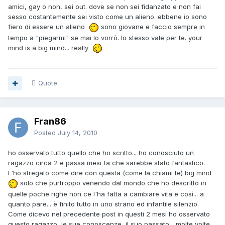
amici, gay o non, sei out. dove se non sei fidanzato e non fai
sesso costantemente sei visto come un alieno. ebbene io sono
fiero di essere un alieno
sono giovane e faccio sempre in
tempo a "piegarmi" se mai lo vorrò. lo stesso vale per te. your
mind is a big mind... really
Quote
Fran86
Posted
July 14, 2010
ho osservato tutto quello che ho scritto... ho conosciuto un
ragazzo circa 2 e passa mesi fa che sarebbe stato fantastico.
L'ho stregato come dire con questa (come la chiami te) big mind
solo che purtroppo venendo dal mondo che ho descritto in
quelle poche righe non ce l'ha fatta a cambiare vita e così... a
quanto pare... è finito tutto in uno strano ed infantile silenzio.
Come dicevo nel precedente post in questi 2 mesi ho osservato
questo ragazzo, le sue conoscenze, il suo passato... molte volte