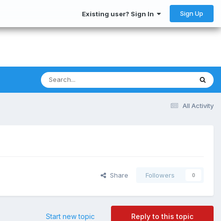
Sign Up
Existing user? Sign In
All Activity
Share
Followers
0
Start new topic
Reply to this topic