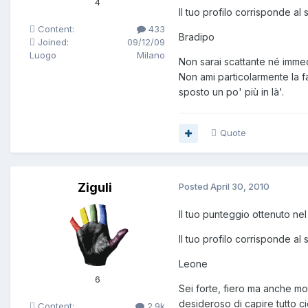
4
Il tuo profilo corrisponde al
Content:
433
Bradipo
Joined:
09/12/09
Luogo
Milano
Non sarai scattante né immed
Non ami particolarmente la fa
sposto un po' più in là'.
Quote
Ziguli
Posted
April 30, 2010
Il tuo punteggio ottenuto nel 
Il tuo profilo corrisponde al
Leone
6
Sei forte, fiero ma anche mol
desideroso di capire tutto ci
Content:
2.9k