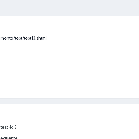
nimento/test/test13.shtml
test è: 3
 seguente: