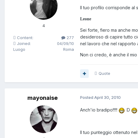
Il tuo profilo corrisponde al
Leone
4
Sei forte, fiero ma anche mol
desideroso di capire tutto ci
Content:
277
Joined:
04/09/10
nel lavoro che nel rapporto 
Luogo
Roma
Non ci credo, è anche il mi
Quote
mayonaise
Posted
April 30, 2010
Anch'io bradipo!!!!!
:D
Il tuo punteggio ottenuto nel 