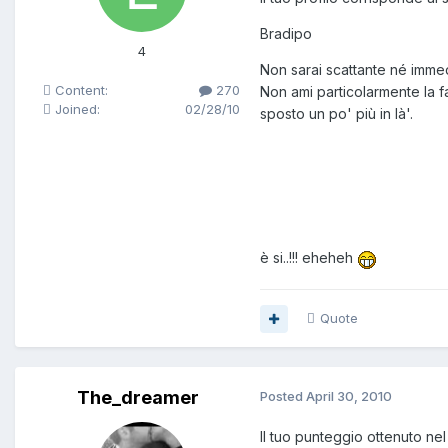
Bradipo
4
Non sarai scattante né immed
Content:
270
Non ami particolarmente la fa
Joined:
02/28/10
sposto un po' più in là'.
è si..!!! eheheh
Quote
The_dreamer
Posted
April 30, 2010
Il tuo punteggio ottenuto nel 