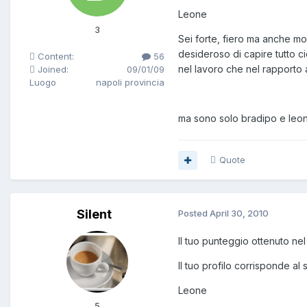
Leone
3
Sei forte, fiero ma anche mol
desideroso di capire tutto ci
Content:
56
nel lavoro che nel rapporto 
Joined:
09/01/09
Luogo
napoli provincia
ma sono solo bradipo e leon
Quote
Silent
Posted
April 30, 2010
Il tuo punteggio ottenuto nel 
Il tuo profilo corrisponde al
Leone
5