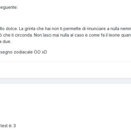
 seguente:
to dolce. La grinta che hai non ti permette di rinunciare a nulla nemme
ò che ti circonda. Non lasci mai nulla al caso e come fa il leone quan
a due.
o segno zodiacale O.O xD
test è: 3