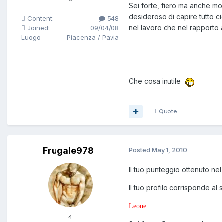
Sei forte, fiero ma anche mol
desideroso di capire tutto ci
Content:
548
nel lavoro che nel rapporto
Joined:
09/04/08
Luogo
Piacenza / Pavia
Che cosa inutile
Quote
Frugale978
Posted
May 1, 2010
Il tuo punteggio ottenuto nel 
Il tuo profilo corrisponde al
Leone
4