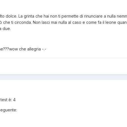
to dolce. La grinta che hai non ti permette di rinunciare a nulla nemme
ò che ti circonda. Non lasci mai nulla al caso e come fa il leone quan
a due.
e???wow che allegria -.-
test è: 4
 seguente: