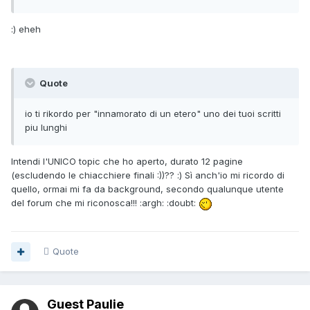
:) eheh
Quote
io ti rikordo per "innamorato di un etero" uno dei tuoi scritti
piu lunghi
Intendi l'UNICO topic che ho aperto, durato 12 pagine
(escludendo le chiacchiere finali :))?? :) Sì anch'io mi ricordo di
quello, ormai mi fa da background, secondo qualunque utente
del forum che mi riconosca!!! :argh: :doubt:
Quote
Guest Paulie