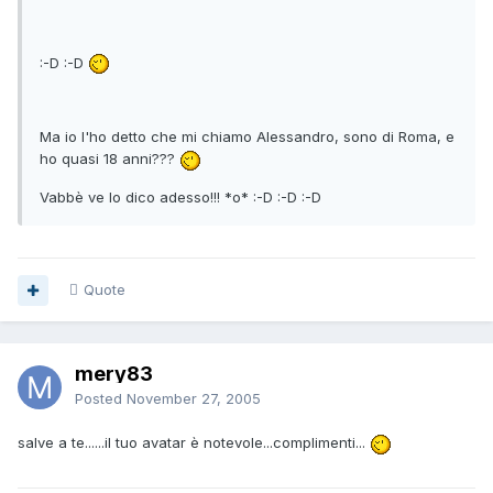
:-D :-D
Ma io l'ho detto che mi chiamo Alessandro, sono di Roma, e
ho quasi 18 anni???
Vabbè ve lo dico adesso!!! *o* :-D :-D :-D
Quote
mery83
Posted
November 27, 2005
salve a te......il tuo avatar è notevole...complimenti...