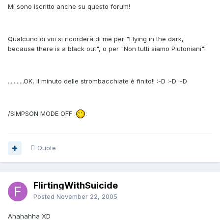
Mi sono iscritto anche su questo forum!
Qualcuno di voi si ricorderà di me per "Flying in the dark,
because there is a black out", o per "Non tutti siamo Plutoniani"!
...........OK, il minuto delle strombacchiate è finito!! :-D :-D :-D
/SIMPSON MODE OFF :
:
Quote
FlirtingWithSuicide
Posted
November 22, 2005
Ahahahha XD