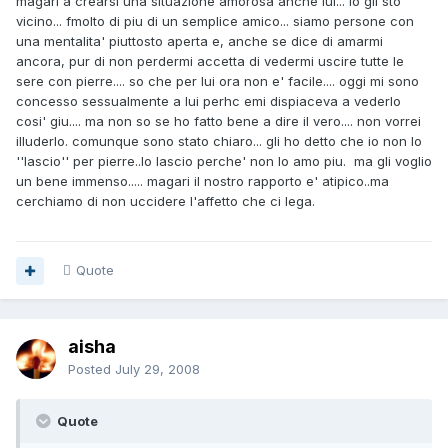
magari a crearsi una situazione amorosa anche lui... io gli sto
vicino... fmolto di piu di un semplice amico... siamo persone con
una mentalita' piuttosto aperta e, anche se dice di amarmi
ancora, pur di non perdermi accetta di vedermi uscire tutte le
sere con pierre.... so che per lui ora non e' facile.... oggi mi sono
concesso sessualmente a lui perhc emi dispiaceva a vederlo
cosi' giu.... ma non so se ho fatto bene a dire il vero.... non vorrei
illuderlo. comunque sono stato chiaro... gli ho detto che io non lo
''lascio'' per pierre..lo lascio perche' non lo amo piu. ma gli voglio
un bene immenso..... magari il nostro rapporto e' atipico..ma
cerchiamo di non uccidere l'affetto che ci lega.
Quote
aisha
Posted
July 29, 2008
Quote