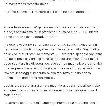
un momento veramente dolce...
ci siamo scambiati il numero di tel e me ne sono andato....
succede sempre cosi' generalmente.. : incontro qualcuno, mi
piace, consumiamo, ci scambiamo il numero e poi..... piu' niente...
come se non fosse accaduto nulla...
ma quella vosta non e' andata cosi'... mi chiama, mi dice che mi
ha pensato tutta la notte, che mi vuole vedere.... alla fine mi dice
dove ero in quel preciso momento.. . ero nella spiaggia naturista
dei balzi rossi di ventimiglia (latte) e dopo una mezzoretta me lo
vedo spuntare tra gli scogli col suo sorriso magnetico.... carramba
che sorpresa!! era partito da nizza di corsa e furia per venirmi a
trovare in spiaggia! nessuno aveva mai fatto questo senza
nemmeno conoscermi realmente...
abbiamo passato una giornata magnifica, abbiamo parlato molto
e in quel preciso momento mi accorgevo di sentire qualcosa di
forte per lui..
La sera mi telefona e ci diamo appuntamento a mentone.. ma io