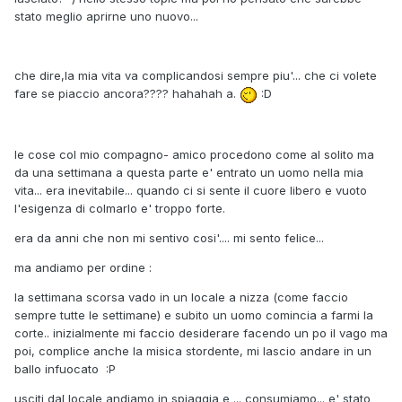
stato meglio aprirne uno nuovo...
che dire,la mia vita va complicandosi sempre piu'... che ci volete
fare se piaccio ancora???? hahahah a.
:D
le cose col mio compagno- amico procedono come al solito ma
da una settimana a questa parte e' entrato un uomo nella mia
vita... era inevitabile... quando ci si sente il cuore libero e vuoto
l'esigenza di colmarlo e' troppo forte.
era da anni che non mi sentivo cosi'.... mi sento felice...
ma andiamo per ordine :
la settimana scorsa vado in un locale a nizza (come faccio
sempre tutte le settimane) e subito un uomo comincia a farmi la
corte.. inizialmente mi faccio desiderare facendo un po il vago ma
poi, complice anche la misica stordente, mi lascio andare in un
ballo infuocato :P
usciti dal locale andiamo in spiaggia e ... consumiamo... e' stato