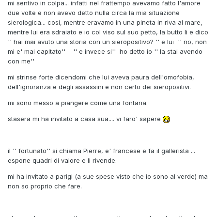
mi sentivo in colpa... infatti nel frattempo avevamo fatto l'amore
due volte e non avevo detto nulla circa la mia situazione
sierologica... cosi, mentre eravamo in una pineta in riva al mare,
mentre lui era sdraiato e io col viso sul suo petto, la butto li e dico
'' hai mai avuto una storia con un sieropositivo? '' e lui '' no, non
mi e' mai capitato'' '' e invece si'' ho detto io '' la stai avendo
con me''
mi strinse forte dicendomi che lui aveva paura dell'omofobia,
dell'ignoranza e degli assassini e non certo dei sieropositivi.
mi sono messo a piangere come una fontana.
stasera mi ha invitato a casa sua.... vi faro' sapere
il '' fortunato'' si chiama Pierre, e' francese e fa il gallerista ...
espone quadri di valore e li rivende.
mi ha invitato a parigi (a sue spese visto che io sono al verde) ma
non so proprio che fare.