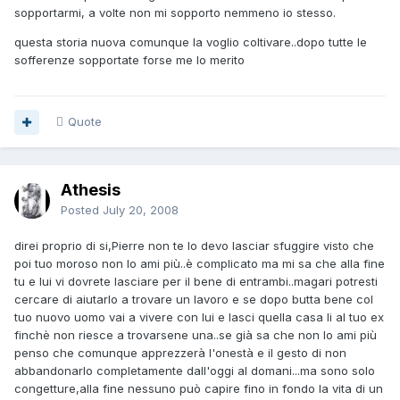
sopportarmi, a volte non mi sopporto nemmeno io stesso.
questa storia nuova comunque la voglio coltivare..dopo tutte le
sofferenze sopportate forse me lo merito
Quote
Athesis
Posted
July 20, 2008
direi proprio di si,Pierre non te lo devo lasciar sfuggire visto che
poi tuo moroso non lo ami più..è complicato ma mi sa che alla fine
tu e lui vi dovrete lasciare per il bene di entrambi..magari potresti
cercare di aiutarlo a trovare un lavoro e se dopo butta bene col
tuo nuovo uomo vai a vivere con lui e lasci quella casa li al tuo ex
finchè non riesce a trovarsene una..se già sa che non lo ami più
penso che comunque apprezzerà l'onestà e il gesto di non
abbandonarlo completamente dall'oggi al domani...ma sono solo
congetture,alla fine nessuno può capire fino in fondo la vita di un