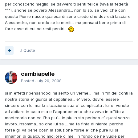
per conoscerlo meglio, se davvero ti senti felice (viva la fedeltà
^^"), anche se povero Alessandro... non lo so, se vedi che con
questo Pierre nasce qualosa di serio credo che dovresti lasciare
Alessandro, non credo se lo meriti... ma pensaci bene prima di
fare cose di cui potresti pentirti
Quote
cambiapelle
Posted
July 20, 2008
si in effetti ripensandoci mi sento un verme... ma in fin dei conti la
nostra storia e' giunta al capolinea... e' vero, dovrei essere
sincero con lui ma la situazione sua e' complicata . lui e' venuto
ad abitare in casa mia e l'appartamento che aveva in affitto a
montecarlo non ce l'ha piu'... in piu in sto periodo e' quasi senza
lavoro..insomma.. so che lui sa ....ma fa finta di niente..perche
forse gli va bene cosi'. la soluzione forse e' che pure lui si
innamori di qualcuno migliore di me.. in fondo ce ne vuole per