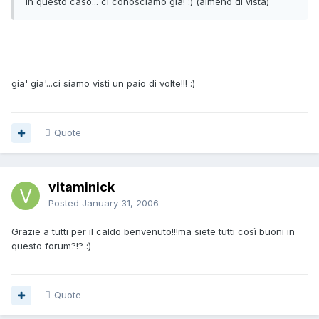
in questo caso... ci conosciamo già! :) (almeno di vista)
gia' gia'...ci siamo visti un paio di volte!!! :)
Quote
vitaminick
Posted
January 31, 2006
Grazie a tutti per il caldo benvenuto!!!ma siete tutti così buoni in
questo forum?!? :)
Quote