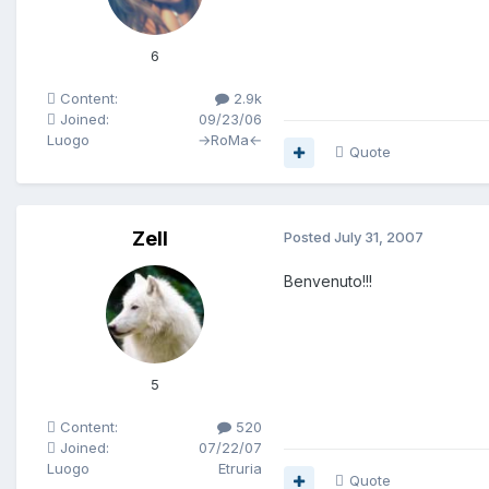
6
Content:
2.9k
Joined:
09/23/06
Luogo
→RoMa←
Quote
Zell
Posted
July 31, 2007
Benvenuto!!!
5
Content:
520
Joined:
07/22/07
Luogo
Etruria
Quote