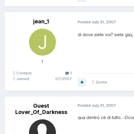
jean_1
Posted
July 31, 2007
di dove siete voi? siete gay,
1
Content:
1
Joined:
07/31/07
Quote
Guest
Posted
July 31, 2007
Lover_Of_Darkness
qua dentro cè di tutto....: