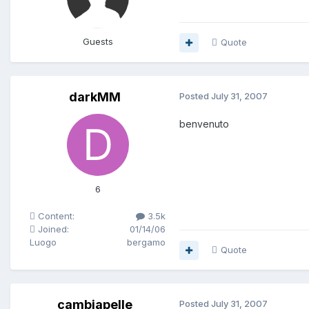
Guests
Quote
darkMM
Posted
July 31, 2007
benvenuto
6
Content:
3.5k
Joined:
01/14/06
Luogo
bergamo
Quote
cambiapelle
Posted
July 31, 2007