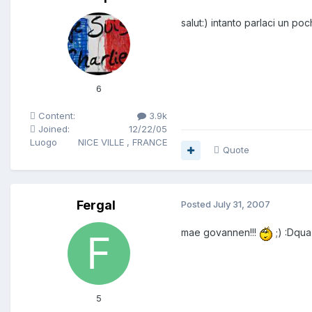
salut:) intanto parlaci un poch
6
Content:
3.9k
Joined:
12/22/05
Luogo
NICE VILLE , FRANCE
Quote
Fergal
Posted
July 31, 2007
mae govannen!!!
;) :Dqua
5