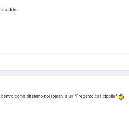
ino di te...
 dentro come diremmo noi romani è un "Fregantò caà cipolla"