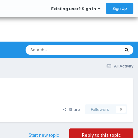
Sign Up
Existing user? Sign In
All Activity
Share
Followers
0
Start new topic
Reply to this topic