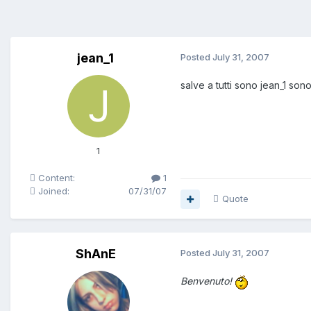
jean_1
Posted
July 31, 2007
salve a tutti sono jean_1 so
1
Content:
1
Joined:
07/31/07
Quote
ShAnE
Posted
July 31, 2007
Benvenuto!