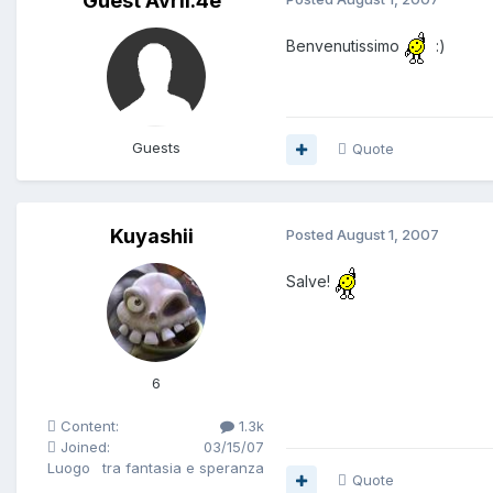
Guest Avril.4e
Benvenutissimo
:)
Guests
Quote
Kuyashii
Posted
August 1, 2007
Salve!
6
Content:
1.3k
Joined:
03/15/07
Luogo
tra fantasia e speranza
Quote