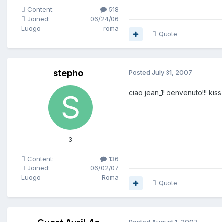
Content:
518
Joined:
06/24/06
Luogo
roma
Quote
stepho
Posted
July 31, 2007
ciao jean_1! benvenuto!!! kiss 
3
Content:
136
Joined:
06/02/07
Luogo
Roma
Quote
Posted
August 1, 2007