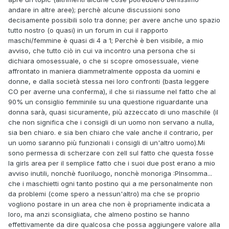
andare in altre aree); perchè alcune discussioni sono
decisamente possibili solo tra donne; per avere anche uno spazio
tutto nostro (o quasi) in un forum in cui il rapporto
maschi/femmine è quasi di 4 a 1; Perchè è ben visibile, a mio
avviso, che tutto ciò in cui va incontro una persona che si
dichiara omosessuale, o che si scopre omosessuale, viene
affrontato in maniera diammetralmente opposta da uomini e
donne, e dalla società stessa nei loro confronti (basta leggere
CO per averne una conferma), il che si riassume nel fatto che al
90% un consiglio femminile su una questione riguardante una
donna sarà, quasi sicuramente, più azzeccato di uno maschile (il
che non significa che i consigli di un uomo non servano a nulla,
sia ben chiaro. e sia ben chiaro che vale anche il contrario, per
un uomo saranno più funzionali i consigli di un'altro uomo).Mi
sono permessa di scherzare con zell sul fatto che questa fosse
la girls area per il semplice fatto che i suoi due post erano a mio
avviso inutili, nonchè fuoriluogo, nonchè monoriga :PInsomma...
che i maschietti ogni tanto postino qui a me personalmente non
da problemi (come spero a nessun'altro) ma che se proprio
vogliono postare in un area che non è propriamente indicata a
loro, ma anzi sconsigliata, che almeno postino se hanno
effettivamente da dire qualcosa che possa aggiungere valore alla