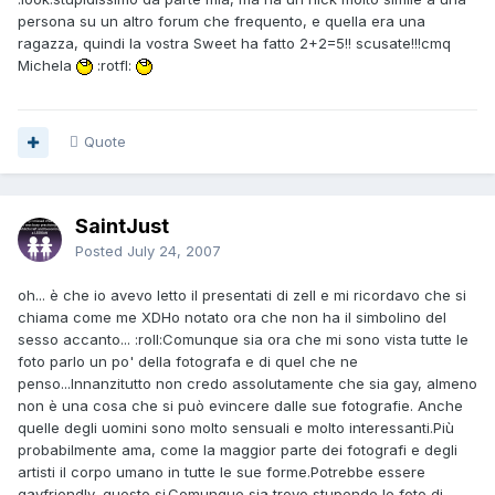
persona su un altro forum che frequento, e quella era una
ragazza, quindi la vostra Sweet ha fatto 2+2=5!! scusate!!!cmq
Michela
:rotfl:
Quote
SaintJust
Posted
July 24, 2007
oh... è che io avevo letto il presentati di zell e mi ricordavo che si
chiama come me XDHo notato ora che non ha il simbolino del
sesso accanto... :roll:Comunque sia ora che mi sono vista tutte le
foto parlo un po' della fotografa e di quel che ne
penso...Innanzitutto non credo assolutamente che sia gay, almeno
non è una cosa che si può evincere dalle sue fotografie. Anche
quelle degli uomini sono molto sensuali e molto interessanti.Più
probabilmente ama, come la maggior parte dei fotografi e degli
artisti il corpo umano in tutte le sue forme.Potrebbe essere
gayfriendly, questo si.Comunque sia trovo stupende le foto di