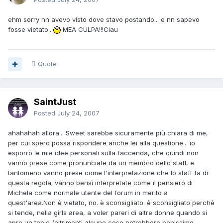
ehm sorry nn avevo visto dove stavo postando... e nn sapevo
fosse vietato..
MEA CULPA!!!Ciau
Quote
SaintJust
Posted
July 24, 2007
ahahahah allora... Sweet sarebbe sicuramente più chiara di me,
per cui spero possa rispondere anche lei alla questione... io
esporrò le mie idee personali sulla faccenda, che quindi non
vanno prese come pronunciate da un membro dello staff, e
tantomeno vanno prese come l'interpretazione che lo staff fa di
questa regola; vanno bensì interpretate come il pensiero di
Michela come normale utente del forum in merito a
quest'area.Non è vietato, no. è sconsigliato. è sconsigliato perchè
si tende, nella girls area, a voler pareri di altre donne quando si
apre un topic (altrimenti alcune cose potrebbero benissimo