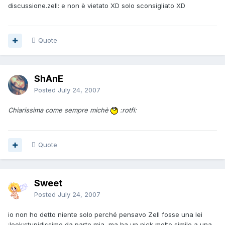
discussione.zell: e non è vietato XD solo sconsigliato XD
Quote
ShAnE
Posted
July 24, 2007
Chiarissima come sempre michè
:rotfl:
Quote
Sweet
Posted
July 24, 2007
io non ho detto niente solo perché pensavo Zell fosse una lei
:look:stupidissimo da parte mia, ma ha un nick molto simile a una