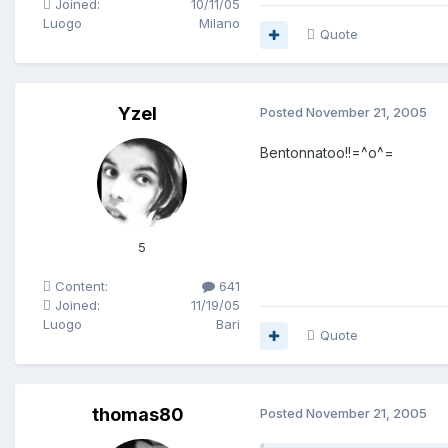
Joined:
10/11/05
Luogo
Milano
Quote
Yzel
Posted
November 21, 2005
Bentonnatoo!!=^o^=
5
Content:
641
Joined:
11/19/05
Luogo
Bari
Quote
thomas80
Posted
November 21, 2005