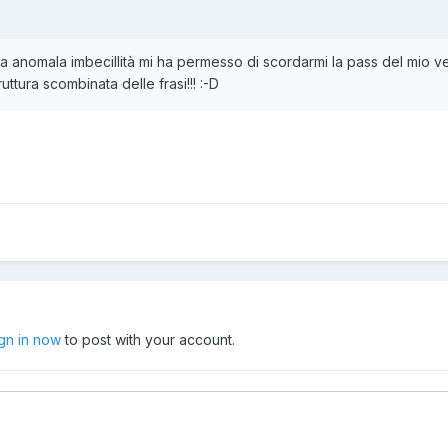
a anomala imbecillità mi ha permesso di scordarmi la pass del mio v
ttura scombinata delle frasi!!! :-D
ign in now
to post with your account.