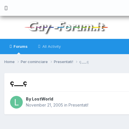
Forums
All Activity
Home
Per cominciare
Presentati!
ç___ç
ç___ç
By
LostWorld
November 21, 2005
in
Presentati!