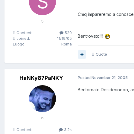
Cmq impareremo a conoscer
5
Content:
529
Bentrovato!!!!
Joined:
11/19/05
Luogo
Roma
Quote
HaNKy87PaNKY
Posted
November 21, 2005
Bentornato Desiderioooo, a
6
Content:
3.2k