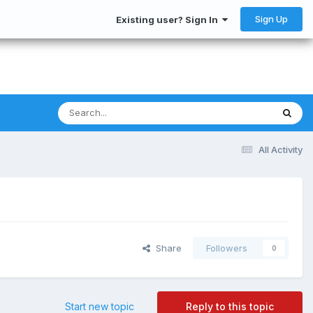
Sign Up
Existing user? Sign In
All Activity
Share
Followers
0
Start new topic
Reply to this topic