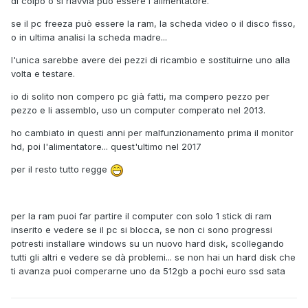
di colpo o si riavvia può essere l'alimentatore.
se il pc freeza può essere la ram, la scheda video o il disco fisso,
o in ultima analisi la scheda madre...
l'unica sarebbe avere dei pezzi di ricambio e sostituirne uno alla
volta e testare.
io di solito non compero pc già fatti, ma compero pezzo per
pezzo e li assemblo, uso un computer comperato nel 2013.
ho cambiato in questi anni per malfunzionamento prima il monitor
hd, poi l'alimentatore... quest'ultimo nel 2017
per il resto tutto regge
per la ram puoi far partire il computer con solo 1 stick di ram
inserito e vedere se il pc si blocca, se non ci sono progressi
potresti installare windows su un nuovo hard disk, scollegando
tutti gli altri e vedere se dà problemi... se non hai un hard disk che
ti avanza puoi comperarne uno da 512gb a pochi euro ssd sata