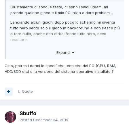
Giustamente ci sono le feste, ci sono i saldi Steam, mi
prendo qualche gioco e il mio PC inizia a dare problemi...
Lanciando alcuni giochi dopo poco lo schermo mi diventa
tutto nero sento solo il gioco in background e non riesco più
a fare nulla, anche con ctrl/alt/canc tutto nero, devo
resettare.
Ho provato ad aggiornare la scheda grafica, ho provato ad
Expand
aprirlo e pulire dalla polvere, ho fatto una
deframmentazione, una pulizia del disco, ma niente ha
Ciao, potresti darmi le specifiche tecniche del PC (CPU, RAM,
continuato a riproporsi lo stesso problema.
HDD/SDD etc) e la versione del sistema operativo installato ?
Anzi adesso ha iniziato pure a freezarsi il PC pure se non
lancio i giochi, si blocca tutto, l'immagine rimane fissa non,
si muove più nemmeno il mouse e mi tocca resettare il PC.
Quote
Alle volte si spegne pure da solo.
Poi quando provo a riavviarlo vedo che fa fatica, tipo dei
falsi riavvii consecutivi senza riuscire ad avviarsi, e anche
Sbuffo
in quel caso mi tocca spegnere, poi magari lasciandolo un
Posted
December 24, 2019
po' spento e riprovando dopo un po' riparte, salvo poi