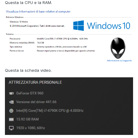
freezarsi nuovamente.
Questa la CPU e la RAM.
Come PC ho un PC fisso Dell Alienware X51 R2.
Secondo voi cosa potrebbe essere? Può essere un
problema di alimentatore?
Tra l'altro è un PC fisso ma ha un alimentatore esterno.
Il PC sarebbe questo.
Questa la scheda video.
Alimentatore questo.