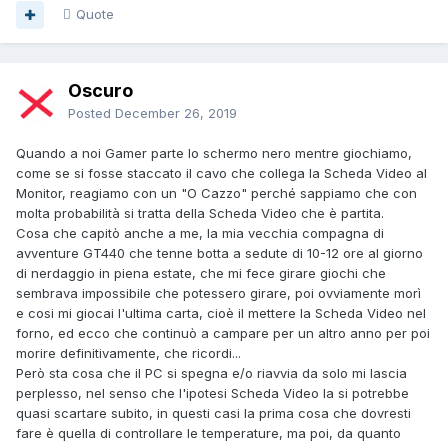
Quote
Oscuro
Posted
December 26, 2019
Quando a noi Gamer parte lo schermo nero mentre giochiamo,
come se si fosse staccato il cavo che collega la Scheda Video al
Monitor, reagiamo con un "O Cazzo" perché sappiamo che con
molta probabilità si tratta della Scheda Video che è partita.
Cosa che capitò anche a me, la mia vecchia compagna di
avventure GT440 che tenne botta a sedute di 10-12 ore al giorno
di nerdaggio in piena estate, che mi fece girare giochi che
sembrava impossibile che potessero girare, poi ovviamente morì
e cosi mi giocai l'ultima carta, cioè il mettere la Scheda Video nel
forno, ed ecco che continuò a campare per un altro anno per poi
morire definitivamente, che ricordi...
Però sta cosa che il PC si spegna e/o riavvia da solo mi lascia
perplesso, nel senso che l'ipotesi Scheda Video la si potrebbe
quasi scartare subito, in questi casi la prima cosa che dovresti
fare è quella di controllare le temperature, ma poi, da quanto