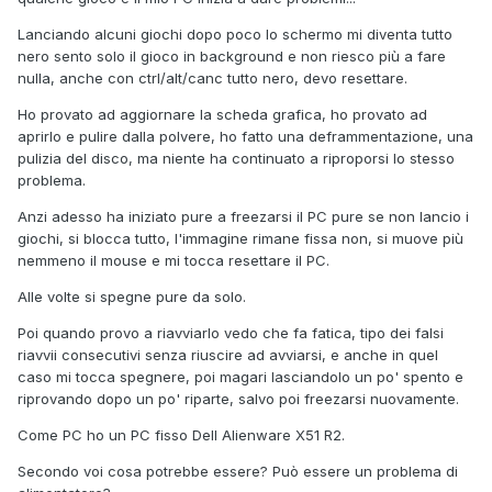
Lanciando alcuni giochi dopo poco lo schermo mi diventa tutto
nero sento solo il gioco in background e non riesco più a fare
nulla, anche con ctrl/alt/canc tutto nero, devo resettare.
Ho provato ad aggiornare la scheda grafica, ho provato ad
aprirlo e pulire dalla polvere, ho fatto una deframmentazione, una
pulizia del disco, ma niente ha continuato a riproporsi lo stesso
problema.
Anzi adesso ha iniziato pure a freezarsi il PC pure se non lancio i
giochi, si blocca tutto, l'immagine rimane fissa non, si muove più
nemmeno il mouse e mi tocca resettare il PC.
Alle volte si spegne pure da solo.
Poi quando provo a riavviarlo vedo che fa fatica, tipo dei falsi
riavvii consecutivi senza riuscire ad avviarsi, e anche in quel
caso mi tocca spegnere, poi magari lasciandolo un po' spento e
riprovando dopo un po' riparte, salvo poi freezarsi nuovamente.
Come PC ho un PC fisso Dell Alienware X51 R2.
Secondo voi cosa potrebbe essere? Può essere un problema di