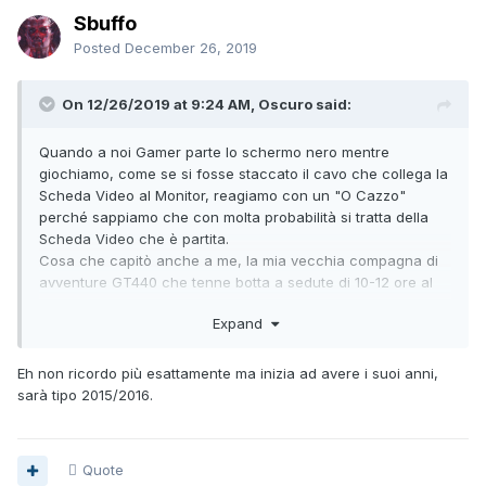
Sbuffo
Posted
December 26, 2019
On 12/26/2019 at 9:24 AM, Oscuro said:
Quando a noi Gamer parte lo schermo nero mentre
giochiamo, come se si fosse staccato il cavo che collega la
Scheda Video al Monitor, reagiamo con un "O Cazzo"
perché sappiamo che con molta probabilità si tratta della
Scheda Video che è partita.
Cosa che capitò anche a me, la mia vecchia compagna di
avventure GT440 che tenne botta a sedute di 10-12 ore al
giorno di nerdaggio in piena estate, che mi fece girare
Expand
giochi che sembrava impossibile che potessero girare, poi
ovviamente morì e cosi mi giocai l'ultima carta, cioè il
mettere la Scheda Video nel forno, ed ecco che continuò a
Eh non ricordo più esattamente ma inizia ad avere i suoi anni,
campare per un altro anno per poi morire definitivamente,
sarà tipo 2015/2016.
che ricordi...
Però sta cosa che il PC si spegna e/o riavvia da solo mi
lascia perplesso, nel senso che l'ipotesi Scheda Video la si
Quote
potrebbe quasi scartare subito, in questi casi la prima cosa