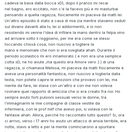
cadeva la bava dalla bocca xD), dopo il pranzo mi recai
nel bagno, ero eccitato, non c'e la facevo più e mi masturbai
pensando a quella ragazza, fisicamente mi piaceva da matti lei.
Un'altro episodio è stato a casa di mia zia mentre stavamo seduti
sul divano davanti alla tv, lei si addormentò, e io non
resistendo mi venne l'idea di infilare la mano dentro la felpa vino
ad arrivare sotto il reggiseno, per me era come se stessi
toccando chissà cosa, non riuscivo a togliere la
mano e menomale che non si era svegliata ahah. Durante il
periodo scolastico mi ero innamorato ( e non era una semplice
cotta xD, ne ho avute ,ma questo era Amore vero
:)
) di una
ragazza, si chiamava Melissa, mi piaceva da matti fisicamente e
aveva una personalità fantastica, non riuscivo a toglierla dalla
testa, non potete capire le emozioni che provavo con lei, ma
niente da fare, lei stava con un'altro e con me non voleva
rovinare quel rapporto di amicizia che si era creato fra noi. Ho
sempre avuto forti pulsioni sessuali verso le donne, tra
l'immaginarmi le mie compagne di classe vestite da
infermiera, con le prof milf che avevo poi, si volava con le
fantasie ahah. Allora, perché ho raccontato tutto questo? Si, ora
ci arrivo, verso i 17 anni ho avuto un attacco di ansia terribile, era
notte, stavo a letto e per la mente cominciarono a spuntare