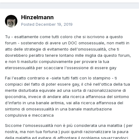
Hinzelmann
Posted
December 19, 2019
Tu - esattamente come tutti coloro che si iscrivono a questo
forum - sostenendo di avere un DOC omosessuale, non metti in
atto delle strategie di evitamento dell'omosessualità, che ti
dovrebbero peraltro tenere lontano mille miglia da questo forum,
e non ti masturbi compulsivamente per provare la tua
eterosessualità per scacciare l'ossessione di essere gay
Fai l'esatto contrario e -siete tutti fatti con lo stampino - ti
compiaci del fatto di poter essere gay, il ché nell'ottica della tua
mente disturbata equivale ad una sorta di razionalizzazione di
ipocondria, invece di andare alla ricerca affannosa del sintomo
d'infarto in una banale aritmia, vai alla ricerca affannosa del
sintomo di omosessualità in una banale masturbazione
compulsiva e meccanica
Siccome l'omosessualità non è più considerata una malattia ( per
nostra, ma non tua fortuna ) puoi quindi razionalizzare la paura
della malattia ed evitare di affrontare il problema sguazzandoci