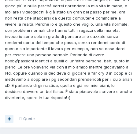
gioco più a nulla perché vorrei riprendere la mia vita in mano, e
mollare i videogiochi è già stato un gran bel passo per me, ora
non resta che staccarsi da questo computer e cominciare a
vivere la realtà. Perché io è questo che voglio, una vita normale,
con problemi normali che hanno tutti i ragazzi della mia età,
invece io sono solo in grado di pensare alle cazzate senza
rendermi conto del tempo che passa, senza rendermi conto di
quanto sia importante il lavoro per esempio, non so cosa darei
per essere una persona normale. Parlando di avere
hobby/passioni identici a quelli di un'altra persona, beh, quoto in
pieno! Le ore volavano via con il mio amico mentre giocavamo a
l4d, oppure quando si decideva di giocare a far cry 3 in coop e ci
mettevamo a doppiare i pg secondari prendendoli per il culo ahah
xD. E parlando di ginnastica, quella è già nei miei piani, lo
desidero davvero un bel fisico. É stato piacevole scrivere e anche
divertente, spero in tua risposta!
:)
Quote