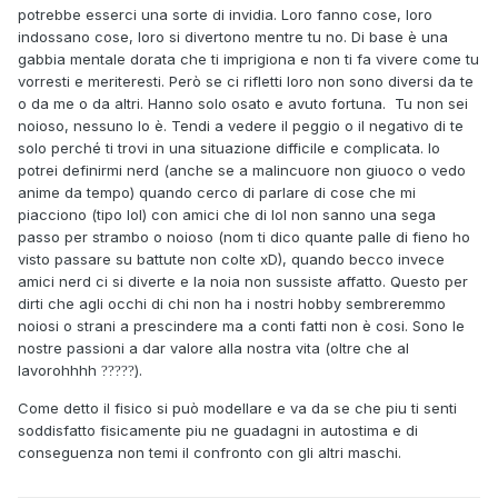
potrebbe esserci una sorte di invidia. Loro fanno cose, loro
indossano cose, loro si divertono mentre tu no. Di base è una
gabbia mentale dorata che ti imprigiona e non ti fa vivere come tu
vorresti e meriteresti. Però se ci rifletti loro non sono diversi da te
o da me o da altri. Hanno solo osato e avuto fortuna. Tu non sei
noioso, nessuno lo è. Tendi a vedere il peggio o il negativo di te
solo perché ti trovi in una situazione difficile e complicata. Io
potrei definirmi nerd (anche se a malincuore non giuoco o vedo
anime da tempo) quando cerco di parlare di cose che mi
piacciono (tipo lol) con amici che di lol non sanno una sega
passo per strambo o noioso (nom ti dico quante palle di fieno ho
visto passare su battute non colte xD), quando becco invece
amici nerd ci si diverte e la noia non sussiste affatto. Questo per
dirti che agli occhi di chi non ha i nostri hobby sembreremmo
noiosi o strani a prescindere ma a conti fatti non è cosi. Sono le
nostre passioni a dar valore alla nostra vita (oltre che al
lavorohhhh
).
?
?
?
?
?
Come detto il fisico si può modellare e va da se che piu ti senti
soddisfatto fisicamente piu ne guadagni in autostima e di
conseguenza non temi il confronto con gli altri maschi.