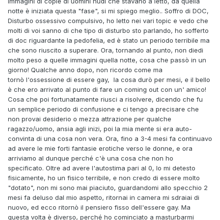
immagini di copie di uomini nudi che stavano a letto, da quella
notte è iniziata questa "fase", si mi spiego meglio.. Soffro di DOC,
Disturbo ossessivo compulsivo, ho letto nei vari topic e vedo che
molti di voi sanno di che tipo di disturbo sto parlando, ho sofferto
di doc riguardante la pedofelia, ed è stato un periodo terribile ma
che sono riuscito a superare. Ora, tornando al punto, non diedi
molto peso a quelle immagini quella notte, cosa che passò in un
giorno! Qualche anno dopo, non ricordo come ma
tornò l'ossessione di essere gay, la cosa durò per mesi, e il bello
è che ero arrivato al punto di fare un coming out con un' amico!
Cosa che poi fortunatamente riusci a risolvere, dicendo che fu
un semplice periodo di confusione e ci tengo a precisare che
non provai desiderio o mezza attrazione per qualche
ragazzo/uomo, ansia agli inizi, poi la mia mente si era auto-
convinta di una cosa non vera. Ora, fino a 3-4 mesi fa continuavo
ad avere le mie forti fantasie erotiche verso le donne, e ora
arriviamo al dunque perché c'è una cosa che non ho
specificato. Oltre ad avere l'autostima pari al 0, Io mi detesto
fisicamente, ho un fisico terribile, e non credo di essere molto
"dotato", non mi sono mai piaciuto, guardandomi allo specchio 2
mesi fa deluso dal mio aspetto, ritornai in camera mi sdraiai di
nuovo, ed ecco ritornò il pensiero fisso dell'essere gay. Ma
questa volta è diverso, perché ho cominciato a masturbarmi