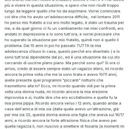
più a vivere in questa situazione, e spero che non risulti troppo
lungo da leggere quello che ho da esprimere. Vorrei cominciare
col dire che ho avuto un'adolescenza difficile, nel lontano 2011
ho perso mio fratello a cui ero molto legato, è stato un trauma per
me, e da quel giorno ci fu un cambiamento nei miei confronti, ero
andato in depressione e lo sono tutt'ora, e vorrei precisare che
ho superato la situazione per mio fratello, quindi non è quello il
problema. Dai 15 anni in poi ho passato TUTTA la mia
adolescenza chiuso in casa, questo perché ero diventato ( e lo
sono tutt'ora) dipendente dal pc, ed è una situazione da cui sto
cercando di uscirne piano piano. Ma perché sono qui? Si ora ci
arrivo, credo di essere sempre stato un ragazzo etero, mi ricordo
ancora la prima volta che me la sono tirata e avevo 10/11 anni,
avete presente quei programmi "piccanti" notturni che
trasmettono alla tv? Ecco, mi ricordo quando vidi per la prima
volta una donna nuda, mi ricordo ancora la mia erezione
improvvisa e si, inutile dire che ero eccitatissimo e quella fu la
mia prima pippa. Ricordo ancora verso i 12 anni, quando andai a
casa dell'amica di mia zia (dalla quale avevo un'attrazione, già
per mia zia :D), questa donna aveva una figlia che aveva sui 16/17
anni, e ricordo ancora la forte attrazione fisica che avevo per
quella ragazza li, non riuscivo a smettere di fissarla (a momenti mi