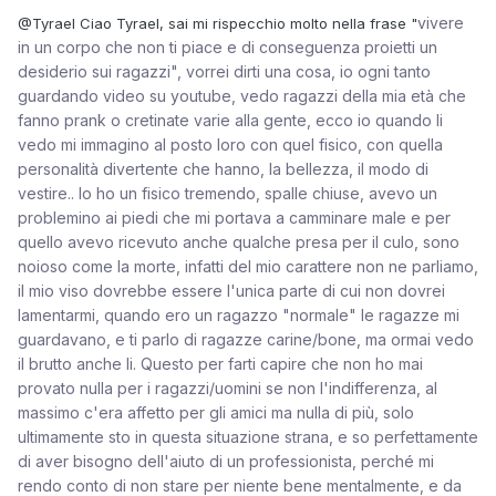
vivere
@Tyrael
Ciao Tyrael, sai mi rispecchio molto nella frase "
in un corpo che non ti piace e di conseguenza proietti un
desiderio sui ragazzi", vorrei dirti una cosa, io ogni tanto
guardando video su youtube, vedo ragazzi della mia età che
fanno prank o cretinate varie alla gente, ecco io quando li
vedo mi immagino al posto loro con quel fisico, con quella
personalità divertente che hanno, la bellezza, il modo di
vestire.. Io ho un fisico tremendo, spalle chiuse, avevo un
problemino ai piedi che mi portava a camminare male e per
quello avevo ricevuto anche qualche presa per il culo, sono
noioso come la morte, infatti del mio carattere non ne parliamo,
il mio viso dovrebbe essere l'unica parte di cui non dovrei
lamentarmi, quando ero un ragazzo "normale" le ragazze mi
guardavano, e ti parlo di ragazze carine/bone, ma ormai vedo
il brutto anche li. Questo per farti capire che non ho mai
provato nulla per i ragazzi/uomini se non l'indifferenza, al
massimo c'era affetto per gli amici ma nulla di più, solo
ultimamente sto in questa situazione strana, e so perfettamente
di aver bisogno dell'aiuto di un professionista, perché mi
rendo conto di non stare per niente bene mentalmente, e da