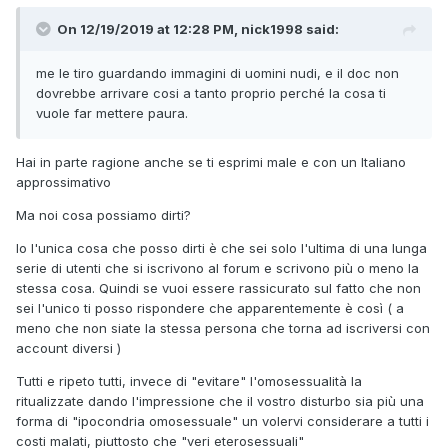
On 12/19/2019 at 12:28 PM, nick1998 said:
me le tiro guardando immagini di uomini nudi, e il doc non
dovrebbe arrivare cosi a tanto proprio perché la cosa ti
vuole far mettere paura.
Hai in parte ragione anche se ti esprimi male e con un Italiano
approssimativo
Ma noi cosa possiamo dirti?
Io l'unica cosa che posso dirti è che sei solo l'ultima di una lunga
serie di utenti che si iscrivono al forum e scrivono più o meno la
stessa cosa. Quindi se vuoi essere rassicurato sul fatto che non
sei l'unico ti posso rispondere che apparentemente è così ( a
meno che non siate la stessa persona che torna ad iscriversi con
account diversi )
Tutti e ripeto tutti, invece di "evitare" l'omosessualità la
ritualizzate dando l'impressione che il vostro disturbo sia più una
forma di "ipocondria omosessuale" un volervi considerare a tutti i
costi malati, piuttosto che "veri eterosessuali"