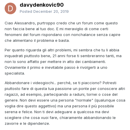
davydenkovic90
Posted
December 20, 2019
Ciao Alessandro, purtroppo credo che un forum come questo
non faccia bene al tuo doc. E mi meraviglio di come certi
fenomeni del forum rispondano con nonchalance senza capire
che alimentano il problema e basta.
Per quanto riguarda gli altri problemi, mi sembra che tu li abbia
inquadrati piuttosto bene, 21 anni forse ti sembreranno tanti, ma
non lo sono affatto per mettere in atto dei cambiamenti.
Ovviamente il primo e inevitabile passo è rivolgerti a uno
specialista.
Abbandonare i videogiochi... perché, se ti piacciono? Potresti
piuttosto fare di questa tua passione un ponte per conoscere altri
ragazzi, ad esempio, partecipando a raduni, tornei o cose del
genere. Non devi essere una persona "normale" (qualunque cosa
voglia dire questo aggettivo) ma una persona il più possibile
serena e felice. Non ti devi adeguare a qualcosa ma devi
scegliere che cosa vuoi fare, chiaramente abbandonando le
zavorre e le dipendenze.