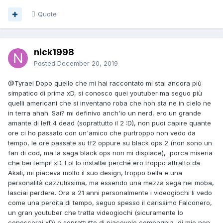
Quote
nick1998
Posted
December 20, 2019
@Tyrael
Dopo quello che mi hai raccontato mi stai ancora più
simpatico di prima xD, si conosco quei youtuber ma seguo più
quelli americani che si inventano roba che non sta ne in cielo ne
in terra ahah. Sai? mi definivo anch'io un nerd, ero un grande
amante di left 4 dead (soprattutto il 2
:D)
, non puoi capire quante
ore ci ho passato con un'amico che purtroppo non vedo da
tempo, le ore passate su tf2 oppure su black ops 2 (non sono un
fan di cod, ma la saga black ops non mi dispiace), porca miseria
che bei tempi! xD. Lol lo installai perché ero troppo attratto da
Akali, mi piaceva molto il suo design, troppo bella e una
personalità cazzutissima, ma essendo una mezza sega nei moba,
lasciai perdere. Ora a 21 anni personalmente i videogiochi li vedo
come una perdita di tempo, seguo spesso il carissimo Falconero,
un gran youtuber che tratta videogiochi (sicuramente lo
conoscerai xD) e soprattutto di piacevole compagnia, di mio non