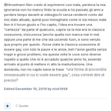
@Hinzelmann
Non credo di esprimermi cosi male, perdona la mia
ignoranza non ho manco finito la scuola e ho passato gli anni a
perdere tempo davanti ai videogiochi senza rendermi conto del
mio stato attuale, quindi puoi immaginare come io sia messo male.
Non è il forum giusto e l'ho capito, l'idea era trovare una
"certezza" da parte di qualcuno, capire se la mia era la classica
ossessione, insicurezza (anche quella non manca mai in me)
oppure una parte di me che sta uscendo fuori, e sono venuto
qua proprio per questo.. Fosse stata la classica ossessione di
essere gay, con solo le paure e le ansie, beh l'avrei gestita senza
troppi e grossi problemi, ma questa volta le cose sono diverse
rispetto a quello che mi è accaduto qualche anno fa, essendo
arrivato al punto di mettere in atto la masturbazione. Una
una forma di ipocondria
domanda, non ho capito bene la frase "
omosessuale in cui si vuole essere gay", cosa vorresti dire di
preciso?
Edited
December 19, 2019
by nick1998
Quote