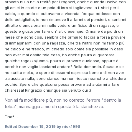
provato nulla nella realtà per i ragazzi, anche quando uscivo con
gli amici in estate e un paio di loro si toglievano la t-shirt per il
caldo, o quando ci buttavamo a vicenda l'acqua addosso con
delle bottigliette, io non rimanevo li a farmi dei pensieri, o sentirmi
attratto o emozionarmi nello vedere un fisico di un ragazzo, e
questo è giusto per farvi un' altro esempio. Ormai è da più di un
mese che sono cosi, sembra che ormai lo faccia a forza provare
di immaginarmi con una ragazza, che tra l'altro non mi fanno più
ne caldo e ne freddo, mi chiedo solo come sia possibile in caso
non aver mai capito tale cosa, ho anche paura di guardare
qualche ragazzo/uomo, paura di provare qualcosa, oppure è
perché non voglio lasciarmi andare? Bella domanda. Scusate se
ho scritto molto, e spero di essermi espresso bene e di non aver
tralasciato nulla, sono stanco ma non riesco neanche a chiudere
occhio. Spero che qualcuno possa provare ad aiutarmi a fare
chiarezza! Ringrazio chiunque sia venuto qui :)
Non mi fa modificare più, non ho corretto l'errore "dentro la
fe
lpa", mannaggia a me oh questa è la stanchezza.
Fino* -.-
Edited
December 19, 2019
by nick1998