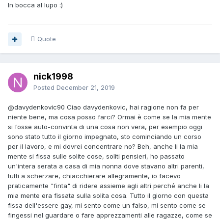
In bocca al lupo
:)
Quote
nick1998
Posted
December 21, 2019
@davydenkovic90
Ciao davydenkovic, hai ragione non fa per
niente bene, ma cosa posso farci? Ormai è come se la mia mente
si fosse auto-convinta di una cosa non vera, per esempio oggi
sono stato tutto il giorno impegnato, sto cominciando un corso
per il lavoro, e mi dovrei concentrare no? Beh, anche li la mia
mente si fissa sulle solite cose, soliti pensieri, ho passato
un'intera serata a casa di mia nonna dove stavano altri parenti,
tutti a scherzare, chiacchierare allegramente, io facevo
praticamente "finta" di ridere assieme agli altri perché anche li la
mia mente era fissata sulla solita cosa. Tutto il giorno con questa
fissa dell'essere gay, mi sento come un falso, mi sento come se
fingessi nel guardare o fare apprezzamenti alle ragazze, come se