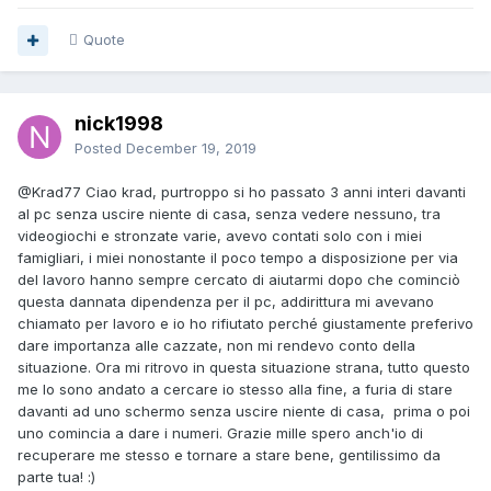
Quote
nick1998
Posted
December 19, 2019
@Krad77
Ciao krad, purtroppo si ho passato 3 anni interi davanti
al pc senza uscire niente di casa, senza vedere nessuno, tra
videogiochi e stronzate varie, avevo contati solo con i miei
famigliari, i miei nonostante il poco tempo a disposizione per via
del lavoro hanno sempre cercato di aiutarmi dopo che cominciò
questa dannata dipendenza per il pc, addirittura mi avevano
chiamato per lavoro e io ho rifiutato perché giustamente preferivo
dare importanza alle cazzate, non mi rendevo conto della
situazione. Ora mi ritrovo in questa situazione strana, tutto questo
me lo sono andato a cercare io stesso alla fine, a furia di stare
davanti ad uno schermo senza uscire niente di casa, prima o poi
uno comincia a dare i numeri. Grazie mille spero anch'io di
recuperare me stesso e tornare a stare bene, gentilissimo da
parte tua!
:)