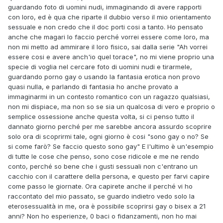
guardando foto di uomini nudi, immaginando di avere rapporti
con loro, ed è qua che riparte il dubbio verso il mio orientamento
sessuale e non credo che il doc porti cosi a tanto. Ho pensato
anche che magari lo faccio perché vorrei essere come loro, ma
non mi metto ad ammirare il loro fisico, sai dalla serie "Ah vorrei
essere cosi e avere anch'io quel torace", no mi viene proprio una
specie di voglia nel cercare foto di uomini nudi e tirarmele,
guardando porno gay o usando la fantasia erotica non provo
quasi nulla, e parlando di fantasia ho anche provato a
immaginarmi in un contesto romantico con un ragazzo qualsiasi,
non mi dispiace, ma non so se sia un qualcosa di vero e proprio o
semplice ossessione anche questa volta, si ci penso tutto il
dannato giorno perché per me sarebbe ancora assurdo scoprire
solo ora di scoprirmi tale, ogni giorno è cosi "sono gay o no? Se
si come farò? Se faccio questo sono gay" E l'ultimo è un'esempio
di tutte le cose che penso, sono cose ridicole e me ne rendo
conto, perché so bene che i gusti sessuali non c'entrano un
cacchio con il carattere della persona, e questo per farvi capire
come passo le giornate. Ora capirete anche il perché vi ho
raccontato del mio passato, se guardo indietro vedo solo la
eterosessualità in me, ora è possibile scoprirsi gay o bisex a 21
anni? Non ho esperienze, 0 baci o fidanzamenti, non ho mai