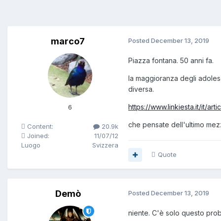
marco7
Posted
December 13, 2019
Piazza fontana. 50 anni fa.
la maggioranza degli adolesc
diversa.
https://www.linkiesta.it/it/a
6
che pensate dell'ultimo mezzo
Content:
20.9k
Joined:
11/07/12
Luogo
Svizzera
Quote
Demò
Posted
December 13, 2019
niente. C'è solo questo prob