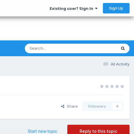
Sign Up
Existing user? Sign In
All Activity
Share
Followers
0
Start new topic
Reply to this topic