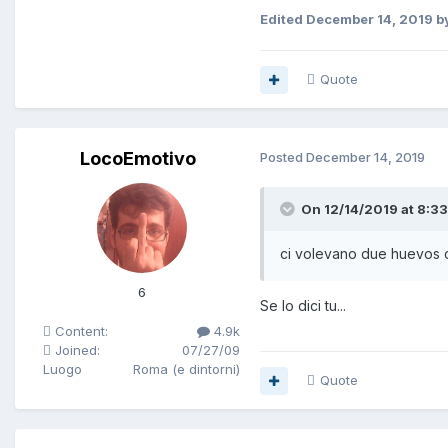
Edited
December 14, 2019
by
Quote
LocoEmotivo
Posted
December 14, 2019
On 12/14/2019 at 8:33
ci volevano due huevos 
6
Se lo dici tu...
Content:
4.9k
Joined:
07/27/09
Luogo
Roma (e dintorni)
Quote