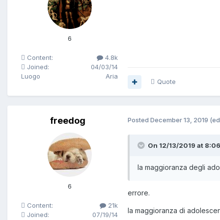
6
Content:
4.8k
Joined:
04/03/14
Luogo
Aria
Quote
freedog
Posted
December 13, 2019
(ed
On 12/13/2019 at 8:06
la maggioranza degli adol
6
errore.
Content:
21k
la maggioranza di adolescenti
Joined:
07/19/14