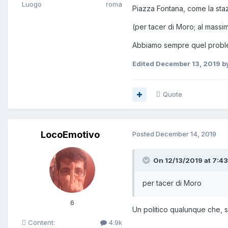
Luogo
roma
Piazza Fontana, come la staz
(per tacer di Moro; al massim
Abbiamo sempre quel problem
Edited
December 13, 2019
by
Quote
LocoEmotivo
Posted
December 14, 2019
On 12/13/2019 at 7:43
per tacer di Moro
6
Un politico qualunque che, se 
Content:
4.9k