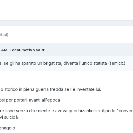
ited)
 AM, LocoEmotivo said:
se gli ha sparato un brigatista, diventa l'unico statista (semicit.).
 storico in piena guerra fredda se l'è inventate lui.
ì per portarli avanti all'epoca
ore sane senza dire niente e aveva quei bizantinismi (tipo le "conve
vi suicidà.
sonaggio