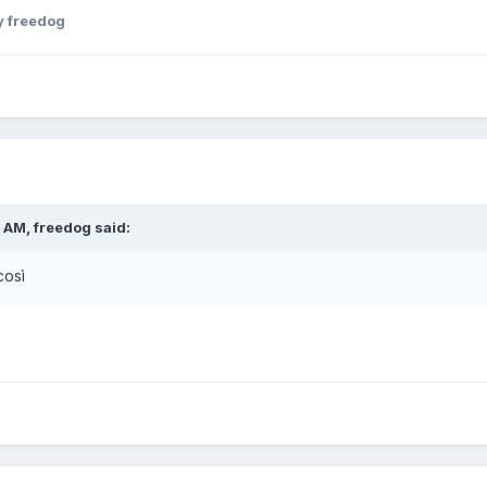
 freedog
 AM, freedog said:
così