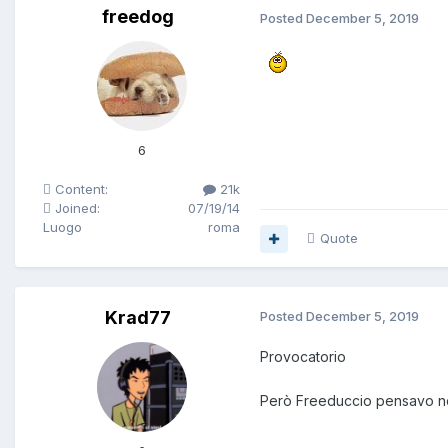
freedog
Posted
December 5, 2019
6
Content:
21k
Joined:
07/19/14
Luogo
roma
Quote
Krad77
Posted
December 5, 2019
Provocatorio
Però Freeduccio pensavo no