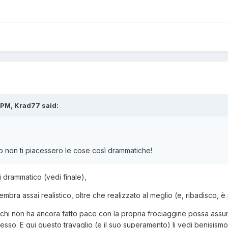
 PM, Krad77 said:
non ti piacessero le cose così drammatiche!
 drammatico (vedi finale),
mbra assai realistico, oltre che realizzato al meglio (e, ribadisco, 
 chi non ha ancora fatto pace con la propria frociaggine possa ass
so. E qui questo travaglio (e il suo superamento) li vedi benisismo