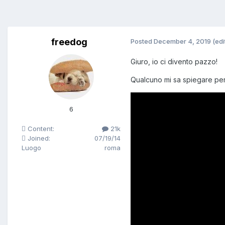
freedog
Posted
December 4, 2019
(edi
Giuro, io ci divento pazzo!
Qualcuno mi sa spiegare per q
6
Content:
21k
Joined:
07/19/14
Luogo
roma