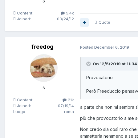
6
Content:
5.4k
Joined:
03/24/12
Quote
freedog
Posted
December 6, 2019
On 12/5/2019 at 11:34
Provocatorio
6
Però Freeduccio pensavo 
Content:
21k
Joined:
07/19/14
a parte che non mi sembra sì
Luogo
roma
più che provocatorio a me se
Non credo sia così raro che
ammetterla nemmeno a se stes