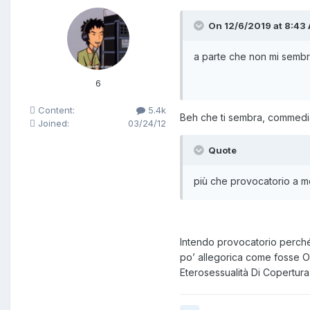
On 12/6/2019 at 8:43 
a parte che non mi sembra
6
Content:
5.4k
Beh che ti sembra, commedia?
Joined:
03/24/12
Quote
più che provocatorio a me
Intendo provocatorio perché
po’ allegorica come fosse O
Eterosessualità Di Copertura