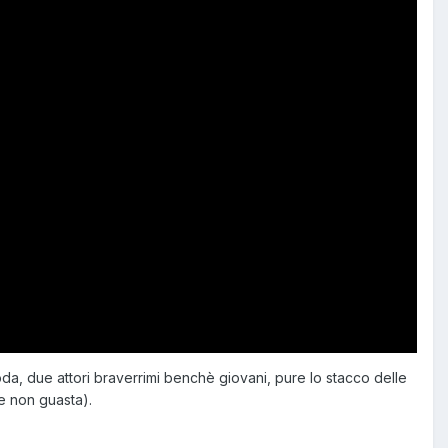
oda, due attori braverrimi benchè giovani, pure lo stacco delle
e non guasta).