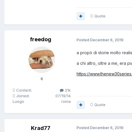
Quote
freedog
Posted
December 6, 2019
a propò di storie molto realis
a chi altro, oltre a me, era p
https://www.thenew30serie
6
Content:
21k
Joined:
07/19/14
Luogo
roma
Quote
Krad77
Posted
December 6, 2019