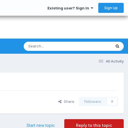
Sign Up
Existing user? Sign In
All Activity
Share
Followers
0
Start new topic
Reply to this topic