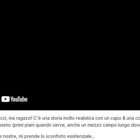
icci, ma ragazzi! C'è una storia molto realistica con un capo & una c
issimo (primi piani quando serve, anche un mezzo campo lungo dov
 nostre, mi prende lo sconforto esistenziale...