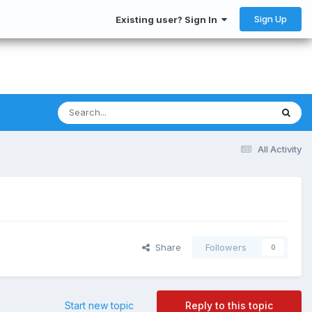
Sign Up
Existing user? Sign In
All Activity
Share
Followers
0
Start new topic
Reply to this topic