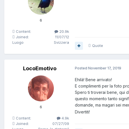
6
Content:
20.9k
Joined:
11/07/12
Luogo
Svizzera
Quote
LocoEmotivo
Posted
November 17, 2019
Ehilà! Bene arrivato!
E complimenti per la foto pr
Spero ti troverai bene, qui d
questo momento tanto signif
domande, ma magari sei me
6
Divertiti!
Content:
4.9k
Joined:
07/27/09