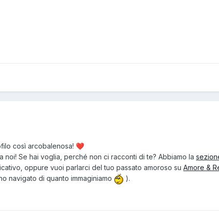
ofilo così arcobalenosa!
❤️
a noi! Se hai voglia, perché non ci racconti di te? Abbiamo la
sezion
icativo, oppure vuoi parlarci del tuo passato amoroso su
Amore & Re
no navigato di quanto immaginiamo
).