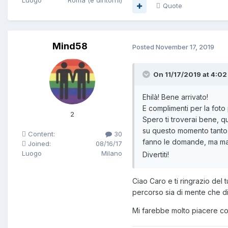
Luogo
Roma (e dintorni)
Quote
Mind58
Posted
November 17, 2019
On 11/17/2019 at 4:02
Ehilà! Bene arrivato!
E complimenti per la foto
2
Spero ti troverai bene, q
su questo momento tanto 
Content:
30
fanno le domande, ma ma
Joined:
08/16/17
Luogo
Milano
Divertiti!
Ciao Caro e ti ringrazio del
percorso sia di mente che di
Mi farebbe molto piacere co