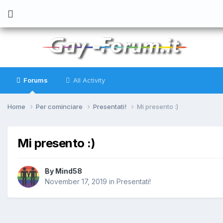
Forums
All Activity
Home
Per cominciare
Presentati!
Mi presento :)
Mi presento :)
By
Mind58
November 17, 2019
in
Presentati!