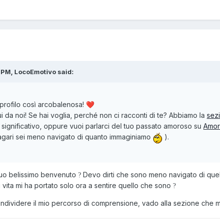
 PM, LocoEmotivo said:
 profilo così arcobalenosa!
❤️
ui da noi! Se hai voglia, perché non ci racconti di te? Abbiamo la
sez
significativo, oppure vuoi parlarci del tuo passato amoroso su
Amor
gari sei meno navigato di quanto immaginiamo
).
 tuo belissimo benvenuto
Devo dirti che sono meno navigato di que
?
 vita mi ha portato solo ora a sentire quello che sono
?
ndividere il mio percorso di comprensione, vado alla sezione che mi