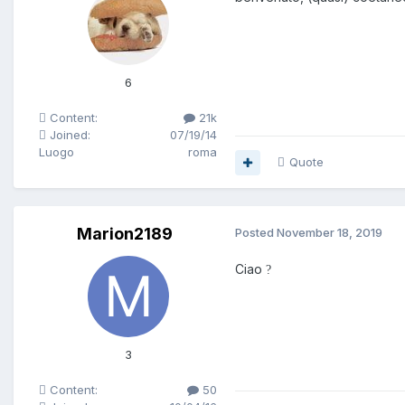
6
Content:
21k
Joined:
07/19/14
Luogo
roma
Quote
Marion2189
Posted
November 18, 2019
Ciao
?
3
Content:
50