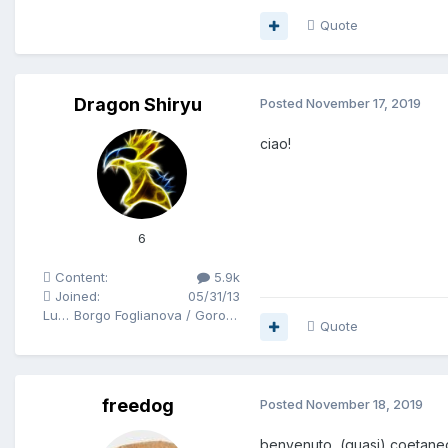
Quote
Dragon Shiryu
Posted
November 17, 2019
ciao!
6
Content:
5.9k
Joined:
05/31/13
Luogo
Borgo Foglianova / Goro ho / Bari
Quote
freedog
Posted
November 18, 2019
benvenuto, (quasi) coetane