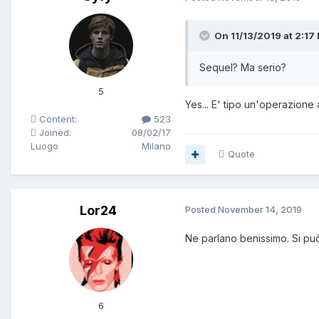
On 11/13/2019 at 2:17
Sequel? Ma serio?
5
Yes... E' tipo un'operazione
Content:
523
Joined:
08/02/17
Luogo
Milano
Quote
Lor24
Posted
November 14, 2019
Ne parlano benissimo. Si pu
6