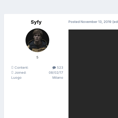
Syfy
Posted
November 13, 2019
(ed
5
Content:
523
Joined:
08/02/17
Luogo
Milano