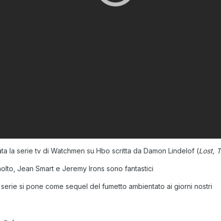
ata la serie tv di Watchmen su Hbo scritta da Damon Lindelof (
Lost, 
olto, Jean Smart e Jeremy Irons sono fantastici
 la serie si pone come sequel del fumetto ambientato ai giorni nostri