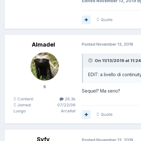
Edited
November 13, 2019
by
Quote
Almadel
Posted
November 13, 2019
On 11/13/2019 at 11:24
EDIT: a livello di continu
6
Sequel? Ma serio?
Content:
26.3k
Joined:
07/22/06
Luogo
Arcella!
Quote
Syfy
Posted
November 13, 2019