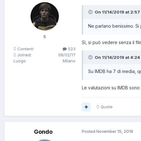
On 11/14/2019 at 2:57
Ne parlano benissimo. Si
5
Sì, si può vedere senza il fil
Content:
523
Joined:
08/02/17
On 11/14/2019 at 4:24
Luogo
Milano
Su IMDB ha 7 di media, qu
Le valutazioni su IMDB sono da
Quote
Gondo
Posted
November 15, 2019