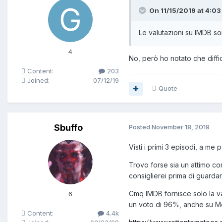
On 11/15/2019 at 4:03
Le valutazioni su IMDB son
4
No, però ho notato che diffi
Content:
203
Joined:
07/12/19
Quote
Sbuffo
Posted
November 18, 2019
Visti i primi 3 episodi, a m
Trovo forse sia un attimo comp
consiglierei prima di guardare
Cmq IMDB fornisce solo la va
6
un voto di 96%, anche su Meta
Content:
4.4k