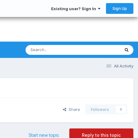
Sign Up
Existing user? Sign In
All Activity
Share
Followers
0
Start new topic
Reply to this topic