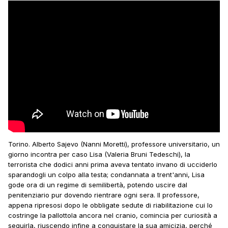
Torino. Alberto Sajevo (Nanni Moretti), professore universitario, un
giorno incontra per caso Lisa (Valeria Bruni Tedeschi), la
terrorista che dodici anni prima aveva tentato invano di ucciderlo
sparandogli un colpo alla testa; condannata a trent'anni, Lisa
gode ora di un regime di semilibertà, potendo uscire dal
penitenziario pur dovendo rientrare ogni sera. Il professore,
appena ripresosi dopo le obbligate sedute di riabilitazione cui lo
costringe la pallottola ancora nel cranio, comincia per curiosità a
seguirla, riuscendo infine a conquistare la sua amicizia, perché