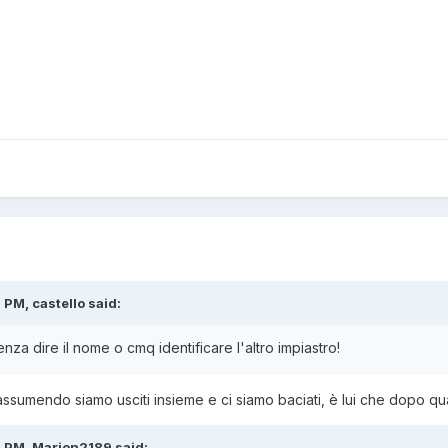
 PM, castello said:
za dire il nome o cmq identificare l'altro impiastro!
assumendo siamo usciti insieme e ci siamo baciati, è lui che dopo qual
6 PM, Marion2189 said: