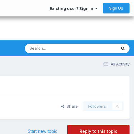
Sign Up
Existing user? Sign In
All Activity
Share
Followers
0
Start new topic
Reply to this topic