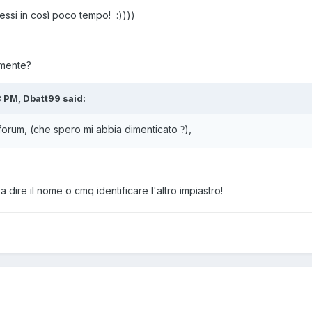
gressi in così poco tempo!
:))))
ilmente?
 PM, Dbatt99 said:
forum, (che spero mi abbia dimenticato
),
?
dire il nome o cmq identificare l'altro impiastro!