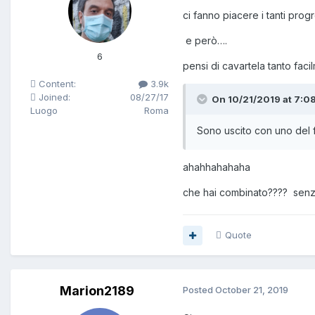
ci fanno piacere i tanti pro
e però….
6
pensi di cavartela tanto fac
Content:
3.9k
Joined:
08/27/17
On 10/21/2019 at 7:08
Luogo
Roma
Sono uscito con uno del 
ahahhahahaha
che hai combinato???? senza 
Quote
Marion2189
Posted
October 21, 2019