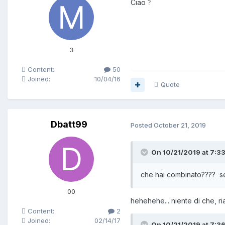
Ciao
?
3
Content:
50
Joined:
10/04/16
Quote
Dbatt99
Posted
October 21, 2019
On 10/21/2019 at 7:33
che hai combinato???? sen
00
hehehehe... niente di che, ri
Content:
2
Joined:
02/14/17
On 10/21/2019 at 7:3