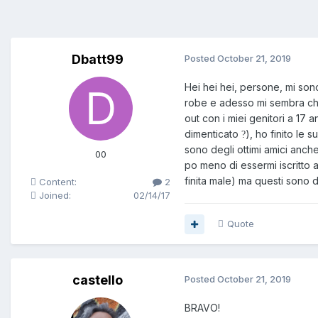
Dbatt99
Posted
October 21, 2019
Hei hei hei, persone, mi son
robe e adesso mi sembra che 
out con i miei genitori a 17
dimenticato
), ho finito le
?
sono degli ottimi amici anch
00
po meno di essermi iscritto a 
finita male) ma questi sono
Content:
2
Joined:
02/14/17
Quote
castello
Posted
October 21, 2019
BRAVO!