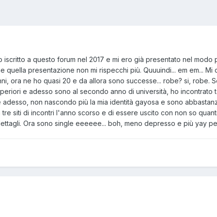
o iscritto a questo forum nel 2017 e mi ero già presentato nel mod
quella presentazione non mi rispecchi più. Quuuindi... em em... Mi c
 anni, ora ne ho quasi 20 e da allora sono successe... robe? si, robe
 superiori e adesso sono al secondo anno di università, ho incontrato
e adesso, non nascondo più la mia identità gayosa e sono abbastanza
tre siti di incontri l'anno scorso e di essere uscito con non so quanti
 dettagli. Ora sono single eeeeee... boh, meno depresso e più yay 