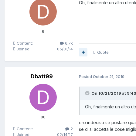
Oh, finalmente un altro uten
6
Content:
6.7k
Joined:
05/01/14
Quote
Dbatt99
Posted
October 21, 2019
On 10/21/2019 at 9:4
Oh, finalmente un altro u
00
ero indeciso se postare qua
Content:
2
se ci si accetta le cose migl
Joined:
02/14/17