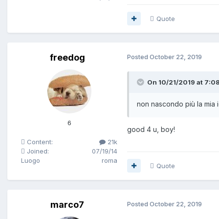
Quote
freedog
Posted
October 22, 2019
On 10/21/2019 at 7:08
non nascondo più la mia i
6
good 4 u, boy!
Content:
21k
Joined:
07/19/14
Luogo
roma
Quote
marco7
Posted
October 22, 2019