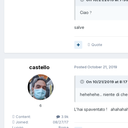
Ciao
?
salve
Quote
castello
Posted
October 21, 2019
On 10/21/2019 at 8:17
hehehehe... niente di che,
6
L'hai spaventato ! ahahaha
Content:
3.9k
Joined:
08/27/17
Luogo
Roma