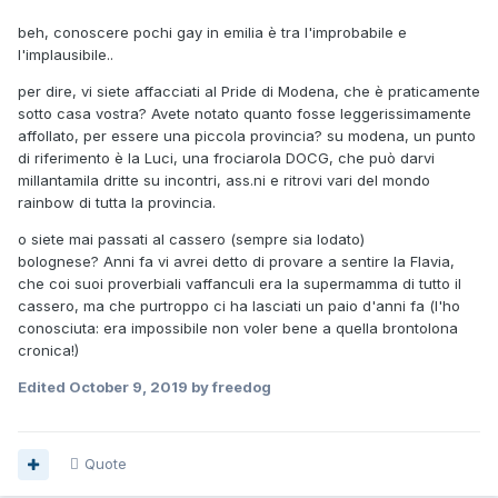
beh, conoscere pochi gay in emilia è tra l'improbabile e
l'implausibile..
per dire, vi siete affacciati al Pride di Modena, che è praticamente
sotto casa vostra? Avete notato quanto fosse leggerissimamente
affollato, per essere una piccola provincia? su modena, un punto
di riferimento è la Luci, una frociarola DOCG, che può darvi
millantamila dritte su incontri, ass.ni e ritrovi vari del mondo
rainbow di tutta la provincia.
o siete mai passati al cassero (sempre sia lodato)
bolognese? Anni fa vi avrei detto di provare a sentire la Flavia,
che coi suoi proverbiali vaffanculi era la supermamma di tutto il
cassero, ma che purtroppo ci ha lasciati un paio d'anni fa (l'ho
conosciuta: era impossibile non voler bene a quella brontolona
cronica!)
Edited
October 9, 2019
by freedog
Quote