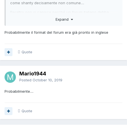
come shanty decisamente non comune....
Peraltro non si capisce perché un forum italiano debba
usare parole inglesi per certe funzioni, quando non
Expand
mancano parole italiane che hanno il medesimo significato.
Probabilmente il format del forum era già pronto in inglese
Quote
Mario1944
Posted
October 10, 2019
Probabilmente....
Quote