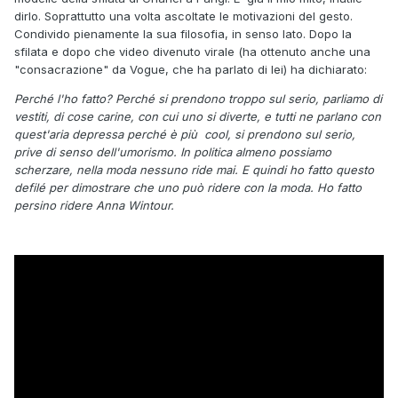
dirlo. Soprattutto una volta ascoltate le motivazioni del gesto.
Condivido pienamente la sua filosofia, in senso lato. Dopo la
sfilata e dopo che video divenuto virale (ha ottenuto anche una
"consacrazione" da Vogue, che ha parlato di lei) ha dichiarato:
Perché l'ho fatto? Perché si prendono troppo sul serio, parliamo di
vestiti, di cose carine, con cui uno si diverte, e tutti ne parlano con
quest'aria depressa perché è più cool, si prendono sul serio,
prive di senso dell'umorismo. In politica almeno possiamo
scherzare, nella moda nessuno ride mai. E quindi ho fatto questo
defilé per dimostrare che uno può ridere con la moda. Ho fatto
persino ridere Anna Wintour.