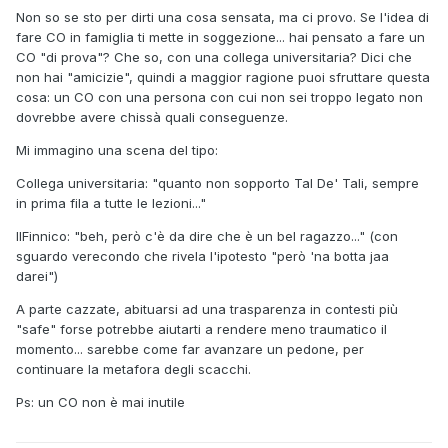
Non so se sto per dirti una cosa sensata, ma ci provo. Se l'idea di
fare CO in famiglia ti mette in soggezione... hai pensato a fare un
CO "di prova"? Che so, con una collega universitaria? Dici che
non hai "amicizie", quindi a maggior ragione puoi sfruttare questa
cosa: un CO con una persona con cui non sei troppo legato non
dovrebbe avere chissà quali conseguenze.
Mi immagino una scena del tipo:
Collega universitaria: "quanto non sopporto Tal De' Tali, sempre
in prima fila a tutte le lezioni..."
IlFinnico: "beh, però c'è da dire che è un bel ragazzo..." (con
sguardo verecondo che rivela l'ipotesto "però 'na botta jaa
darei")
A parte cazzate, abituarsi ad una trasparenza in contesti più
"safe" forse potrebbe aiutarti a rendere meno traumatico il
momento... sarebbe come far avanzare un pedone, per
continuare la metafora degli scacchi.
Ps: un CO non è mai inutile