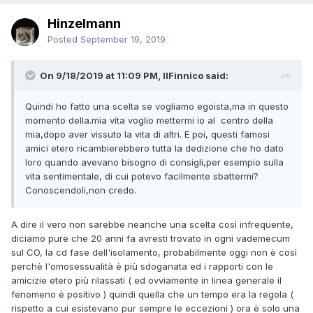
Hinzelmann
Posted
September 19, 2019
On 9/18/2019 at 11:09 PM, IlFinnico said:
Quindi ho fatto una scelta se vogliamo egoista,ma in questo
momento della.mia vita voglio mettermi io al centro della
mia,dopo aver vissuto la vita di altri. E poi, questi famosi
amici etero ricambierebbero tutta la dedizione che ho dato
loro quando avevano bisogno di consigli,per esempio sulla
vita sentimentale, di cui potevo facilmente sbattermi?
Conoscendoli,non credo.
A dire il vero non sarebbe neanche una scelta così infrequente,
diciamo pure che 20 anni fa avresti trovato in ogni vademecum
sul CO, la cd fase dell'isolamento, probabilmente oggi non è così
perchè l'omosessualità è più sdoganata ed i rapporti con le
amicizie etero più rilassati ( ed ovviamente in linea generale il
fenomeno è positivo ) quindi quella che un tempo era la regola (
rispetto a cui esistevano pur sempre le eccezioni ) ora è solo una