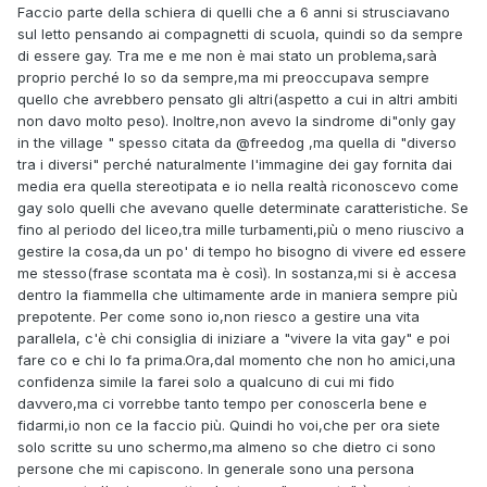
Faccio parte della schiera di quelli che a 6 anni si strusciavano
sul letto pensando ai compagnetti di scuola, quindi so da sempre
di essere gay. Tra me e me non è mai stato un problema,sarà
proprio perché lo so da sempre,ma mi preoccupava sempre
quello che avrebbero pensato gli altri(aspetto a cui in altri ambiti
non davo molto peso). Inoltre,non avevo la sindrome di"only gay
in the village " spesso citata da
@freedog
,ma quella di "diverso
tra i diversi" perché naturalmente l'immagine dei gay fornita dai
media era quella stereotipata e io nella realtà riconoscevo come
gay solo quelli che avevano quelle determinate caratteristiche. Se
fino al periodo del liceo,tra mille turbamenti,più o meno riuscivo a
gestire la cosa,da un po' di tempo ho bisogno di vivere ed essere
me stesso(frase scontata ma è così). In sostanza,mi si è accesa
dentro la fiammella che ultimamente arde in maniera sempre più
prepotente. Per come sono io,non riesco a gestire una vita
parallela, c'è chi consiglia di iniziare a "vivere la vita gay" e poi
fare co e chi lo fa prima.Ora,dal momento che non ho amici,una
confidenza simile la farei solo a qualcuno di cui mi fido
davvero,ma ci vorrebbe tanto tempo per conoscerla bene e
fidarmi,io non ce la faccio più. Quindi ho voi,che per ora siete
solo scritte su uno schermo,ma almeno so che dietro ci sono
persone che mi capiscono. In generale sono una persona