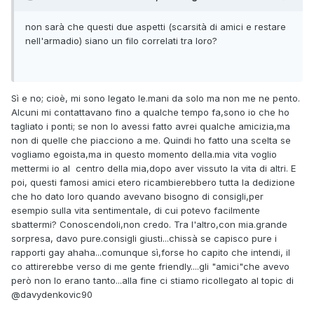
non sarà che questi due aspetti (scarsità di amici e restare
nell'armadio) siano un filo correlati tra loro?
Sì e no; cioè, mi sono legato le.mani da solo ma non me ne pento.
Alcuni mi contattavano fino a qualche tempo fa,sono io che ho
tagliato i ponti; se non lo avessi fatto avrei qualche amicizia,ma
non di quelle che piacciono a me. Quindi ho fatto una scelta se
vogliamo egoista,ma in questo momento della.mia vita voglio
mettermi io al centro della mia,dopo aver vissuto la vita di altri. E
poi, questi famosi amici etero ricambierebbero tutta la dedizione
che ho dato loro quando avevano bisogno di consigli,per
esempio sulla vita sentimentale, di cui potevo facilmente
sbattermi? Conoscendoli,non credo. Tra l'altro,con mia.grande
sorpresa, davo pure.consigli giusti...chissà se capisco pure i
rapporti gay ahaha...comunque sì,forse ho capito che intendi, il
co attirerebbe verso di me gente friendly....gli "amici"che avevo
però non lo erano tanto...alla fine ci stiamo ricollegato al topic di
@davydenkovic90