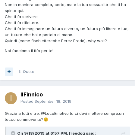
Non in maniera completa, certo, ma è la tua sessualità che ti ha
spinto qui.
Che ti fa scrivere.
Che ti fa riflettere.
Che ti fa immaginare un futuro diverso, un futuro più libero e tuo,
un futuro che hai a portata di mano.
Quindi (come fischietterebbe Perez Prado), why wait?
Noi facciamo il tifo per te!
Quote
IlFinnico
Posted
September 18, 2019
Grazie a tutti e tre.
@LocoEmotivo
tu ci devi mettere sempre.un
tocco commovente?
☺️
On 9/18/2019 at 6:57 PM, freedog said: