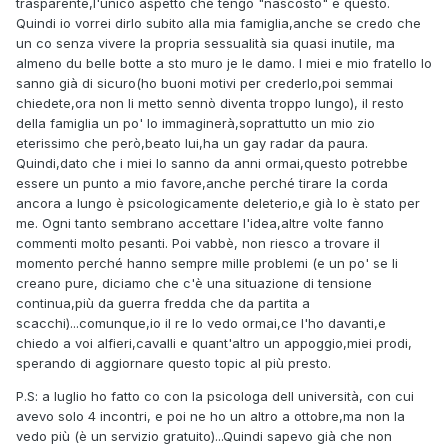
trasparente,l'unico aspetto che tengo "nascosto" è questo.
Quindi io vorrei dirlo subito alla mia famiglia,anche se credo che
un co senza vivere la propria sessualità sia quasi inutile, ma
almeno du belle botte a sto muro je le damo. I miei e mio fratello lo
sanno già di sicuro(ho buoni motivi per crederlo,poi semmai
chiedete,ora non li metto sennò diventa troppo lungo), il resto
della famiglia un po' lo immaginerà,soprattutto un mio zio
eterissimo che però,beato lui,ha un gay radar da paura.
Quindi,dato che i miei lo sanno da anni ormai,questo potrebbe
essere un punto a mio favore,anche perché tirare la corda
ancora a lungo è psicologicamente deleterio,e già lo è stato per
me. Ogni tanto sembrano accettare l'idea,altre volte fanno
commenti molto pesanti. Poi vabbè, non riesco a trovare il
momento perché hanno sempre mille problemi (e un po' se li
creano pure, diciamo che c'è una situazione di tensione
continua,più da guerra fredda che da partita a
scacchi)...comunque,io il re lo vedo ormai,ce l'ho davanti,e
chiedo a voi alfieri,cavalli e quant'altro un appoggio,miei prodi,
sperando di aggiornare questo topic al più presto.
P.S: a luglio ho fatto co con la psicologa dell università, con cui
avevo solo 4 incontri, e poi ne ho un altro a ottobre,ma non la
vedo più (è un servizio gratuito)...Quindi sapevo già che non