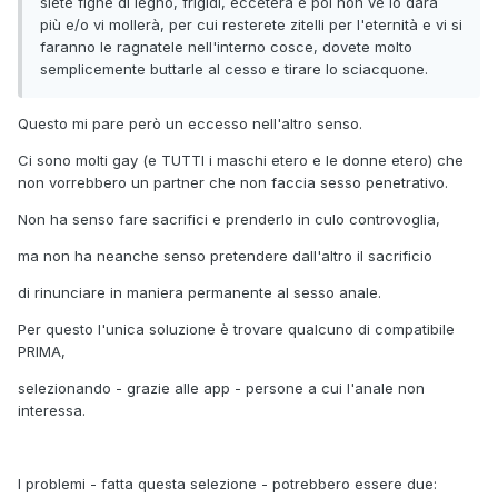
siete fighe di legno, frigidi, eccetera e poi non ve lo darà
più e/o vi mollerà, per cui resterete zitelli per l'eternità e vi si
faranno le ragnatele nell'interno cosce, dovete molto
semplicemente buttarle al cesso e tirare lo sciacquone.
Questo mi pare però un eccesso nell'altro senso.
Ci sono molti gay (e TUTTI i maschi etero e le donne etero) che
non vorrebbero un partner che non faccia sesso penetrativo.
Non ha senso fare sacrifici e prenderlo in culo controvoglia,
ma non ha neanche senso pretendere dall'altro il sacrificio
di rinunciare in maniera permanente al sesso anale.
Per questo l'unica soluzione è trovare qualcuno di compatibile
PRIMA,
selezionando - grazie alle app - persone a cui l'anale non
interessa.
I problemi - fatta questa selezione - potrebbero essere due: