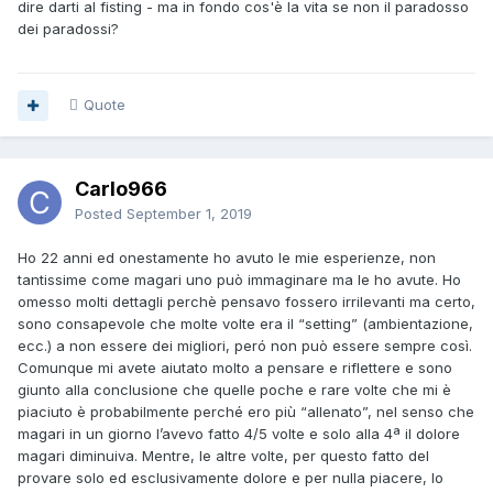
dire darti al fisting - ma in fondo cos'è la vita se non il paradosso
dei paradossi?
Quote
Carlo966
Posted
September 1, 2019
Ho 22 anni ed onestamente ho avuto le mie esperienze, non
tantissime come magari uno può immaginare ma le ho avute. Ho
omesso molti dettagli perchè pensavo fossero irrilevanti ma certo,
sono consapevole che molte volte era il “setting” (ambientazione,
ecc.) a non essere dei migliori, peró non può essere sempre così.
Comunque mi avete aiutato molto a pensare e riflettere e sono
giunto alla conclusione che quelle poche e rare volte che mi è
piaciuto è probabilmente perché ero più “allenato”, nel senso che
magari in un giorno l’avevo fatto 4/5 volte e solo alla 4ª il dolore
magari diminuiva. Mentre, le altre volte, per questo fatto del
provare solo ed esclusivamente dolore e per nulla piacere, lo