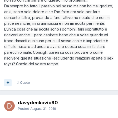
non so con chi parlare di questo mio problema…
Da sempre ho fatto il passivo nel sesso ma non ho mai goduto,
anzi, sento solo dolore e se l’ho fatto era solo per fare
contento l’altro, provando a fare l’attivo ho notato che non mi
piace neanche, mi si ammoscia e non mi eccita per niente.
L’unica cosa che mi eccita sono i pompini, farli soprattutto e
riceverli anche… però capirete bene che a volte quando mi
trovo davanti qualcuno per cui il sesso anale è importante è
difficile riuscire ad andare avanti e questa cosa mi fa stare
parecchio male. Consigli, pareri su cosa provare o come
risolvere questa situazione (escludendo relazioni aperte o sex
toys)? Grazie del vostro tempo.
Quote
davydenkovic90
Posted
August 31, 2019