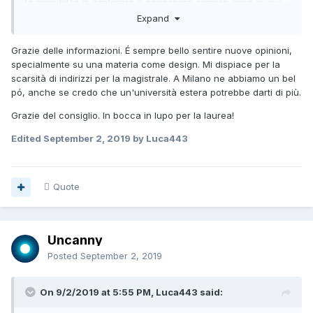
la possibilità di esplorare e conoscere sempre cose nuove.
Il contro è che tende a dare una formazione generalista
Expand
e non sufficientemente specializzante, cioè alla fine almeno
nel mio caso mi sento un po' né carne né pesce. Però con
Grazie delle informazioni. É sempre bello sentire nuove opinioni,
una specializzazione adeguata credo che il problema si
specialmente su una materia come design. Mi dispiace per la
risolverà.
scarsità di indirizzi per la magistrale. A Milano ne abbiamo un bel
pó, anche se credo che un'università estera potrebbe darti di più.
La preparazione fornita qui è generalmente buona, su
questo non mi lamento. La magistrale - che ha solo un
Grazie del consiglio. In bocca in lupo per la laurea!
indirizzo - però lascia un po' a desiderare e infatti la farò
altrove probabilmente all'estero.
Edited
September 2, 2019
by Luca443
Per il lavoro almeno in Italia se ti piacciono allo stesso modo
ti direi di rimanere su ingegneria, per design il lavoro magari
Quote
lo trovi anche, specialmente in zona Milano, ma di solito
è sottopagato (ma questo è un problema diffuso non limitato
a questo lavoro).
Uncanny
Posted
September 2, 2019
On 9/2/2019 at 5:55 PM, Luca443 said: