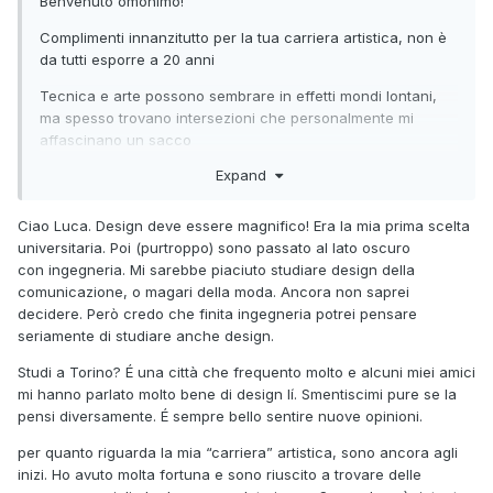
Benvenuto omonimo!
Complimenti innanzitutto per la tua carriera artistica, non è
da tutti esporre a 20 anni
Tecnica e arte possono sembrare in effetti mondi lontani,
ma spesso trovano intersezioni che personalmente mi
affascinano un sacco
Expand
Comunque il design non è arte come spiegava anche
Munari, ma su questo non mi dilungo perché ci sarebbe
troppo da dire
Ciao Luca. Design deve essere magnifico! Era la mia prima scelta
Considera che sto per laurearmi appunto in design e non
universitaria. Poi (purtroppo) sono passato al lato oscuro
ho un minimo di vena artistica ahimè
con ingegneria. Mi sarebbe piaciuto studiare design della
comunicazione, o magari della moda. Ancora non saprei
Ah e anch'io trovo una cosa molto tenera guardare il
decidere. Però credo che finita ingegneria potrei pensare
proprio partner mentre dorme
seriamente di studiare anche design.
Studi a Torino? É una città che frequento molto e alcuni miei amici
mi hanno parlato molto bene di design lí. Smentiscimi pure se la
pensi diversamente. É sempre bello sentire nuove opinioni.
per quanto riguarda la mia “carriera” artistica, sono ancora agli
inizi. Ho avuto molta fortuna e sono riuscito a trovare delle