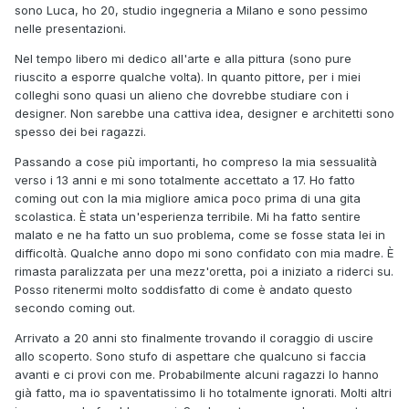
sono Luca, ho 20, studio ingegneria a Milano e sono pessimo
nelle presentazioni.
Nel tempo libero mi dedico all'arte e alla pittura (sono pure
riuscito a esporre qualche volta). In quanto pittore, per i miei
colleghi sono quasi un alieno che dovrebbe studiare con i
designer. Non sarebbe una cattiva idea, designer e architetti sono
spesso dei bei ragazzi.
Passando a cose più importanti, ho compreso la mia sessualità
verso i 13 anni e mi sono totalmente accettato a 17. Ho fatto
coming out con la mia migliore amica poco prima di una gita
scolastica. È stata un'esperienza terribile. Mi ha fatto sentire
malato e ne ha fatto un suo problema, come se fosse stata lei in
difficoltà. Qualche anno dopo mi sono confidato con mia madre. È
rimasta paralizzata per una mezz'oretta, poi a iniziato a riderci su.
Posso ritenermi molto soddisfatto di come è andato questo
secondo coming out.
Arrivato a 20 anni sto finalmente trovando il coraggio di uscire
allo scoperto. Sono stufo di aspettare che qualcuno si faccia
avanti e ci provi con me. Probabilmente alcuni ragazzi lo hanno
già fatto, ma io spaventatissimo li ho totalmente ignorati. Molti altri