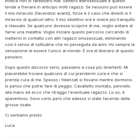
invece non lo farebbero mai. Sembro eterosessuale e questo
tende a frenare in anticipo molti ragazzi. Se nessuno può essere
il mio miracolo (facendosi avanti), forse è il caso che diventi io il
miracolo di qualcun'altro. Il mio obiettivo ora è vivere più tranquillo
e rilassato. Se qualcuno dovesse scoprire di me, voglio evitare di
farne una malattia. Voglio iniziare questo percorso cercando di
mettermi in contatto con altri ragazzi omosessuali, eliminando
così il senso di solitudine che mi perseguita da anni. Ho sempre la
sensazione di essere l'unico al mondo. È ora di liberarsi di questo
pensiero.
Dopo questo discorso serio, passiamo a cose più divertenti. Mi
piacerebbe trovare qualcuno di cui prendermi cura e che si
prenda cura di me. Spesso i fidanzati si fissano mentre dormono.
Io penso che potrei fare di peggio. Cavalletto montato, pennello
alla mano ed ecco che ritraggo l'eventuale ragazzo. Lo so, è
spaventoso. Sono certo però che adesso vi state facendo delle
grosse risate.
Ci sentiamo presto
Luca