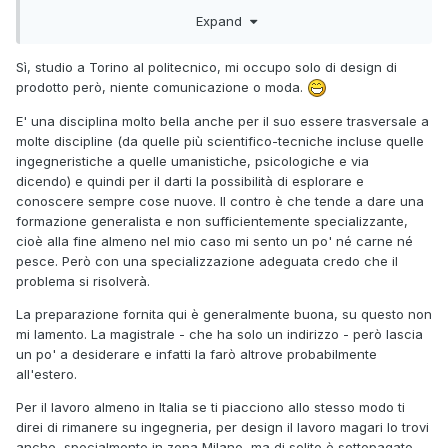
amici mi hanno parlato molto bene di design lí. Smentiscimi
Expand
pure se la pensi diversamente. É sempre bello sentire nuove
opinioni.
Sì, studio a Torino al politecnico, mi occupo solo di design di
prodotto però, niente comunicazione o moda.
per quanto riguarda la mia “carriera” artistica, sono ancora
agli inizi. Ho avuto molta fortuna e sono riuscito a trovare
E' una disciplina molto bella anche per il suo essere trasversale a
delle persone speciali che hanno creduto in me. Spero
molte discipline (da quelle più scientifico-tecniche incluse quelle
durerà, intanto vado avanti con ingegneria. Un giorno mi
ingegneristiche a quelle umanistiche, psicologiche e via
piacerebbe riuscire a lavorare contemporaneamente come
dicendo) e quindi per il darti la possibilità di esplorare e
artista e ingegnere e, magari, riuscire a realizzare uno dei
conoscere sempre cose nuove. Il contro è che tende a dare una
legami tra tecnica e arte.
formazione generalista e non sufficientemente specializzante,
cioè alla fine almeno nel mio caso mi sento un po' né carne né
pesce. Però con una specializzazione adeguata credo che il
problema si risolverà.
La preparazione fornita qui è generalmente buona, su questo non
mi lamento. La magistrale - che ha solo un indirizzo - però lascia
un po' a desiderare e infatti la farò altrove probabilmente
all'estero.
Per il lavoro almeno in Italia se ti piacciono allo stesso modo ti
direi di rimanere su ingegneria, per design il lavoro magari lo trovi
anche, specialmente in zona Milano, ma di solito è sottopagato