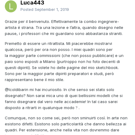
Luca443
Posted
September 1, 2019
Grazie per il benvenuto. Effettivamente la combo ingegnere-
artista é strana. Tra una lezione e l’altra, quando disegno nelle
pause, i professori che mi guardano sono abbastanza straniti.
Premetto di essere un ritrattista. Mi piacerebbe mostrarvi
qualcosa, però per ora non posso. I miei quadri sono per
la maggior parte commissioni (che non posso pubblicare) e un
paio sono esposti a Milano (purtroppo non ho foto decenti di
questi dipinti). Se volete ho delle pagine del mio sketchbook.
Sono per la maggior parte dipinti preparatori e studi, però
rappresentano bene il mio stile.
@Icoldibarin
mi hai incuriosito. In che senso sei stato solo
disegnato? Non sarai mica uno di quei bellissimi modelli che si
fanno disegnare dal vero nelle accademie! In tal caso sarei
disposto a ritrarti in qualunque modo
.
?
Comunque, non so come sei, però non sminuirti così. In arte non
esistono difetti. Esistono solo particolarità che danno bellezza ai
quadri. Per estensione, anche nella vita non dovremmo dare