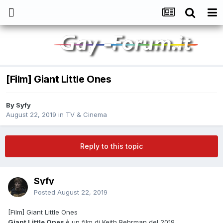
[Film] Giant Little Ones
By
Syfy
August 22, 2019
in
TV & Cinema
Reply to this topic
Syfy
Posted
August 22, 2019
[Film] Giant Little Ones
Giant Little Ones
è un film di Keith Behrman del 2019.