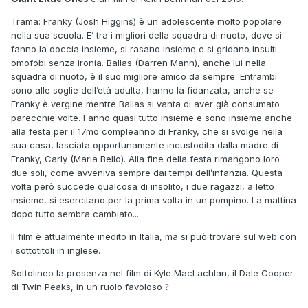
Trama: Franky (Josh Higgins) è un adolescente molto popolare
nella sua scuola. E’ tra i migliori della squadra di nuoto, dove si
fanno la doccia insieme, si rasano insieme e si gridano insulti
omofobi senza ironia. Ballas (Darren Mann), anche lui nella
squadra di nuoto, è il suo migliore amico da sempre. Entrambi
sono alle soglie dell’età adulta, hanno la fidanzata, anche se
Franky è vergine mentre Ballas si vanta di aver già consumato
parecchie volte. Fanno quasi tutto insieme e sono insieme anche
alla festa per il 17mo compleanno di Franky, che si svolge nella
sua casa, lasciata opportunamente incustodita dalla madre di
Franky, Carly (Maria Bello). Alla fine della festa rimangono loro
due soli, come avveniva sempre dai tempi dell’infanzia. Questa
volta però succede qualcosa di insolito, i due ragazzi, a letto
insieme, si esercitano per la prima volta in un pompino. La mattina
dopo tutto sembra cambiato...
Il film è attualmente inedito in Italia, ma si può trovare sul web con
i sottotitoli in inglese.
Sottolineo la presenza nel film di Kyle MacLachlan, il Dale Cooper
di Twin Peaks, in un ruolo favoloso
?