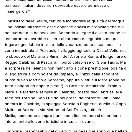
balneabili italiani dove non dovrebbe essere permesso di
immergercisi?
Il Ministero della Salute, tenuto a monitorare la qualità dell'acqua,
li ha individuati tramite delle apposite analisi microbiologiche e vi
ha interdetto la balneazione. Secondo la legge il divieto anche se
temporaneo dovrebbe essere chiaramente segnalato, ma per
fugare ogni dubbio in vista delle vacanze, ecco alcuni posti: la
zona industriale di Pozzuoli, il villaggio agricolo a Castel Volturno,
lo sbocco del Marano a Rimini, dell'Arrone a Roma, il lungomare di
Reggio Calabria, di Pescara, il porto calabrese di Gioia Tauro. Ma
a sorpresa nell'elenco non mancano alcune prestigiose località di
villeggiatura a cominciare da Rapallo, all'inizio della scogliera,
punta di San Martino a Sanremo, oppure Vietri sul Mare (dove ho
fatto il bagno da capo a piedi
) in Costiera Amalfitana, Praia a
?
Mare alle Marlane sempre in Calabria, Roseto degli Abruzzi alla
foce del Tordino, San Lucido nei pressi del torrente San Como
ancora in Calabria, la spiaggia Sarello a Bagheria, quella di Capo
Mulini ad Acireale, via Marina ad Aci Trezza, tutte in
Sicilia; comunque sempre punti specifici che non si estendono
interamente alle zone turistiche in cui si trovano.
I principali responsabili del divieto di balneazione sono due batteri