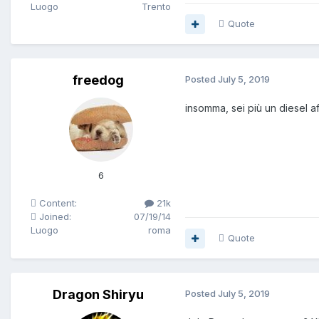
Luogo
Trento
Quote
freedog
Posted
July 5, 2019
insomma, sei più un diesel a
6
Content:
21k
Joined:
07/19/14
Luogo
roma
Quote
Dragon Shiryu
Posted
July 5, 2019