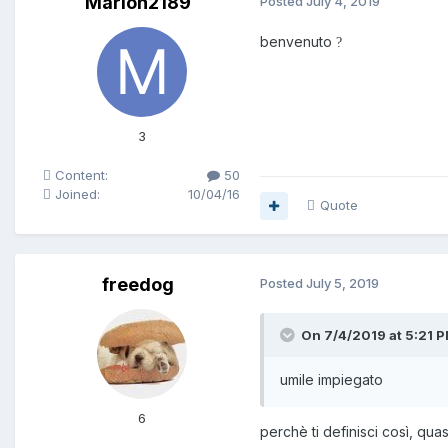
Marion2189
Posted
July 4, 2019
benvenuto
?
3
Content:
50
Joined:
10/04/16
Quote
freedog
Posted
July 5, 2019
On 7/4/2019 at 5:21 P
umile impiegato
6
perchè ti definisci così, qu