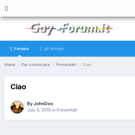
Forums
All Activity
Home
Per cominciare
Presentati!
Ciao
Ciao
By
JohnDoo
July 4, 2019
in
Presentati!