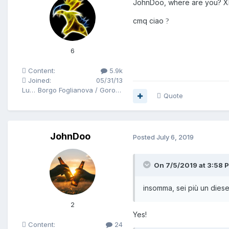
JohnDoo, where are you? 
cmq ciao
?
6
Content:
5.9k
Joined:
05/31/13
Luogo
Borgo Foglianova / Goro ho / Bari
Quote
JohnDoo
Posted
July 6, 2019
On 7/5/2019 at 3:58 P
insomma, sei più un diese
2
Yes!
Content:
24