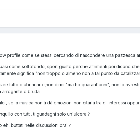
low profile come se stessi cercando di nascondere una pazzesca an
uasi come sottofondo, sport giusto perché altrimenti poi dicono che
tamente significa "non troppo o almeno non a tal punto da catalizzar
re tutto o ubriacarti (non dirmi "ma ho quarant'anni", non lo avrest
 arrogante o brutta!
lo , se la musica non ti dà emozioni non citarla tra gli interessi oppure
nquillo con tutti, ti guadagni solo un'ulcera
?
h, buttati nelle discussioni ora!
?