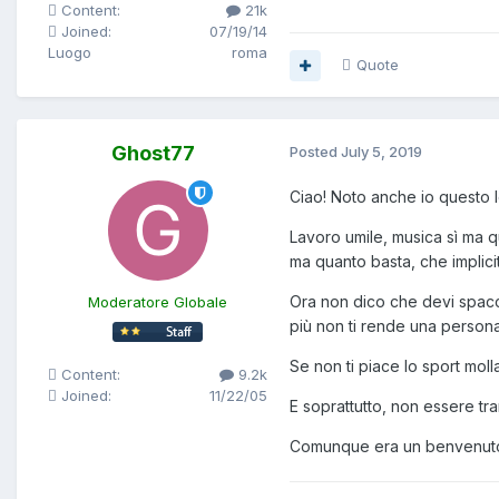
Content:
21k
Joined:
07/19/14
Luogo
roma
Quote
Ghost77
Posted
July 5, 2019
Ciao! Noto anche io questo 
Lavoro umile, musica sì ma q
ma quanto basta, che implici
Ora non dico che devi spacca
Moderatore Globale
più non ti rende una persona
Se non ti piace lo sport molla
Content:
9.2k
Joined:
11/22/05
E soprattutto, non essere tra
Comunque era un benvenuto e