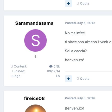
Quote
Saramandasama
Posted
July 5, 2019
No ma infatti
ti piacciono almeno i twink o
Sei a caccia?
6
benvenuto!
Content:
5.5k
Joined:
09/19/14
Luogo
LA
Quote
fireice08
Posted
July 5, 2019
Benvenuto!