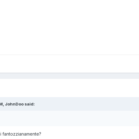
M, JohnDoo said:
asi fantozzianamente?