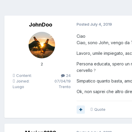
JohnDoo
Posted
July 4, 2019
Ciao
Ciao, sono John, vengo da T
Lavoro, umile impiegato, asco
Persona educata, spero un min
2
cervello
?
Content:
24
Simpatico quanto basta, amo
Joined:
07/04/19
Luogo
Trento
Ok, non saprei che altro dire
Quote