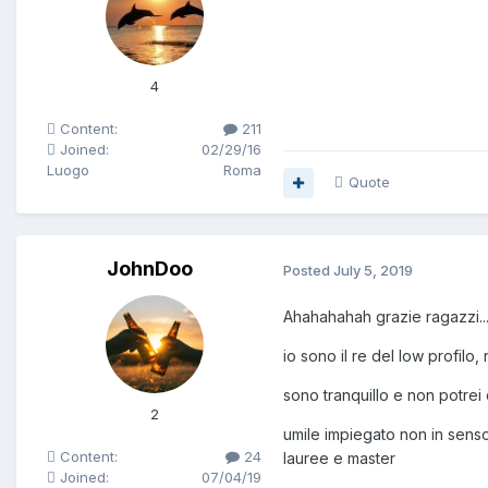
4
Content:
211
Joined:
02/29/16
Luogo
Roma
Quote
JohnDoo
Posted
July 5, 2019
Ahahahahah grazie ragazzi..
io sono il re del low profil
sono tranquillo e non potrei 
2
umile impiegato non in senso
Content:
24
lauree e master
Joined:
07/04/19