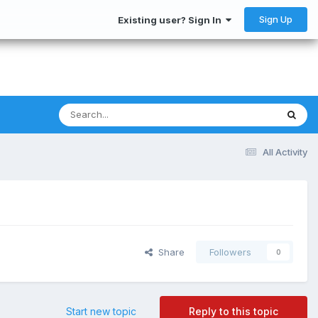
Sign Up
Existing user? Sign In
All Activity
Share
Followers
0
Start new topic
Reply to this topic