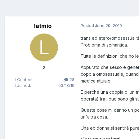
latmio
Posted
June 29, 2019
trans ed etero/omosessualit
Problema di semantica.
Tutte le definizioni che ho 
Appurato che sesso e genere
2
coppia omosessuale, quando i
Content:
28
medica attuale.
Joined:
03/18/19
E perché una coppia di un tr
operata) tra i due sono gli s
Queste cose mi danno un po' 
un'altra cosa.
Una ex donna si sentirà pur