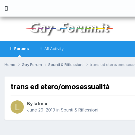
Forums
All Activity
Home
Gay Forum
Spunti & Riflessioni
trans ed etero/omosessu
trans ed etero/omosessualità
By
latmio
June 29, 2019
in
Spunti & Riflessioni