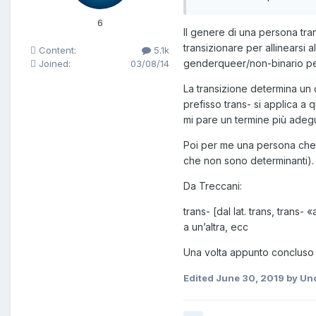
6
Il genere di una persona tra
transizionare per allinearsi
Content:
5.1k
genderqueer/non-binario per
Joined:
03/08/14
La transizione determina un c
prefisso trans- si applica a q
mi pare un termine più adeg
Poi per me una persona che t
che non sono determinanti).
Da Treccani:
trans- [dal lat. trans, trans
a un’altra, ecc
Una volta appunto concluso l
Edited
June 30, 2019
by Un