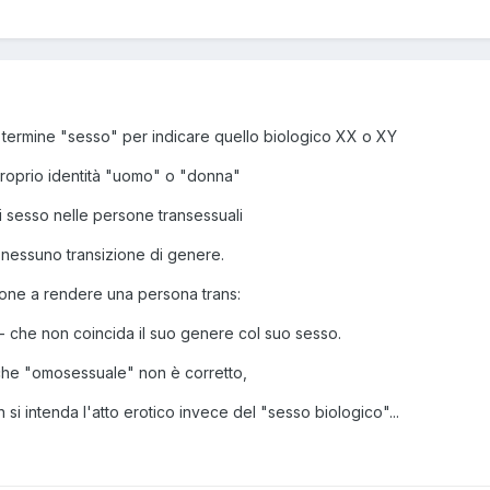
l termine "sesso" per indicare quello biologico XX o XY
proprio identità "uomo" o "donna"
i sesso nelle persone transessuali
nessuno transizione di genere.
ione a rendere una persona trans:
o - che non coincida il suo genere col suo sesso.
che "omosessuale" non è corretto,
i intenda l'atto erotico invece del "sesso biologico"...