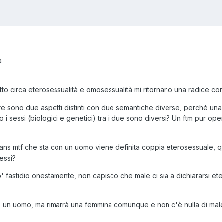
à
letto circa eterosessualità e omosessualità mi ritornano una radice 
 sono due aspetti distinti con due semantiche diverse, perché una 
 sessi (biologici e genetici) tra i due sono diversi? Un ftm pur op
ans mtf che sta con un uomo viene definita coppia eterosessuale, qua
tessi?
fastidio onestamente, non capisco che male ci sia a dichiararsi etero
e un uomo, ma rimarrà una femmina comunque e non c'è nulla di mal