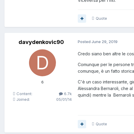
Viceversa per i mtf.
Quote
davydenkovic90
Posted
June 29, 2019
Credo siano ben altre le cos
Comunque per le persone trans
comunque, è un fatto storic
C'è un caso interessante, giu
6
Alessandra Bernaroli, che al
Content:
6.7k
quindi) mentre la Bernaroli
Joined:
05/01/14
Quote