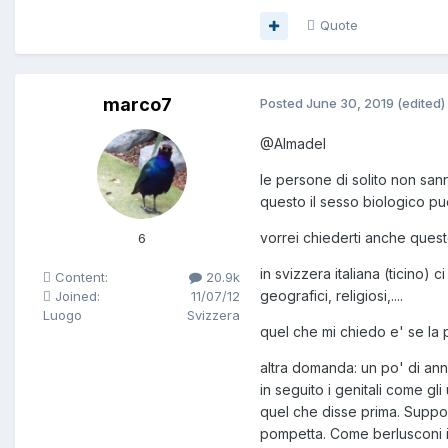
Quote
marco7
Posted
June 30, 2019
(edited)
@Almadel
le persone di solito non sa
questo il sesso biologico puo
vorrei chiederti anche ques
6
in svizzera italiana (ticino) 
Content:
20.9k
geografici, religiosi,....
Joined:
11/07/12
Luogo
Svizzera
quel che mi chiedo e' se la p
altra domanda: un po' di ann
in seguito i genitali come gl
quel che disse prima. Suppon
pompetta. Come berlusconi