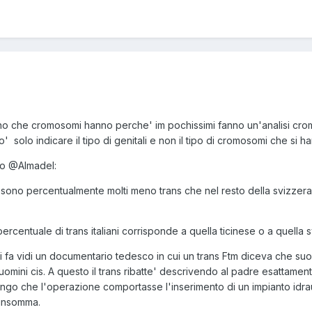
nno che cromosomi hanno perche' im pochissimi fanno un'analisi cro
' solo indicare il tipo di genitali e non il tipo di cromosomi che si h
to
@Almadel
:
ci sono percentualmente molti meno trans che nel resto della svizzera. 
ercentuale di trans italiani corrisponde a quella ticinese o a quella 
i fa vidi un documentario tedesco in cui un trans Ftm diceva che su
i uomini cis. A questo il trans ribatte' descrivendo al padre esattame
go che l'operazione comportasse l'inserimento di un impianto idrau
 insomma.