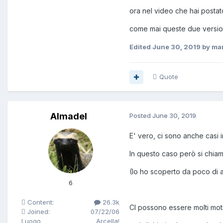
ora nel video che hai postato
come mai queste due version
Edited
June 30, 2019
by ma
Quote
Almadel
Posted
June 30, 2019
E' vero, ci sono anche casi 
In questo caso però si chiam
(Io ho scoperto da poco di
6
Content:
26.3k
CI possono essere molti moti
Joined:
07/22/06
Luogo
Arcella!