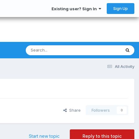
Sign Up
Existing user? Sign In
All Activity
Share
Followers
0
Start new topic
Reply to this topic