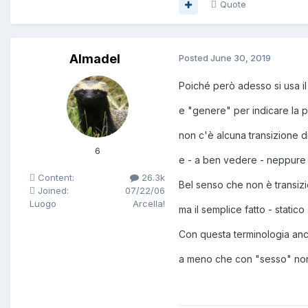
Quote
Almadel
Posted
June 30, 2019
Poiché però adesso si usa i
e "genere" per indicare la 
non c'è alcuna transizione d
6
e - a ben vedere - neppure 
Content:
26.3k
Bel senso che non è transiz
Joined:
07/22/06
Luogo
Arcella!
ma il semplice fatto - static
Con questa terminologia an
a meno che con "sesso" non s