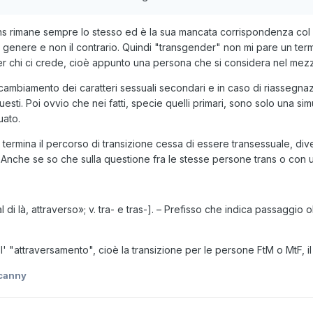
ns rimane sempre lo stesso ed è la sua mancata corrispondenza col 
 al genere e non il contrario. Quindi "transgender" non mi pare un t
 chi ci crede, cioè appunto una persona che si considera nel mezzo
ambiamento dei caratteri sessuali secondari e in caso di riassegnazion
uesti. Poi ovvio che nei fatti, specie quelli primari, sono solo una sim
uato.
ermina il percorso di transizione cessa di essere transessuale, dive
 Anche se so che sulla questione fra le stesse persone trans o con
- «al di là, attraverso»; v. tra- e tras-]. – Prefisso che indica passag
' "attraversamento", cioè la transizione per le persone FtM o MtF, 
canny