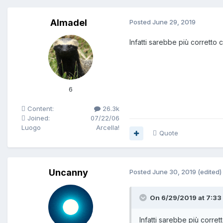
Almadel
Posted
June 29, 2019
Infatti sarebbe più corretto 
6
Content:
26.3k
Joined:
07/22/06
Luogo
Arcella!
Quote
Uncanny
Posted
June 30, 2019
(edited)
On 6/29/2019 at 7:33 
Infatti
sarebbe più corrett