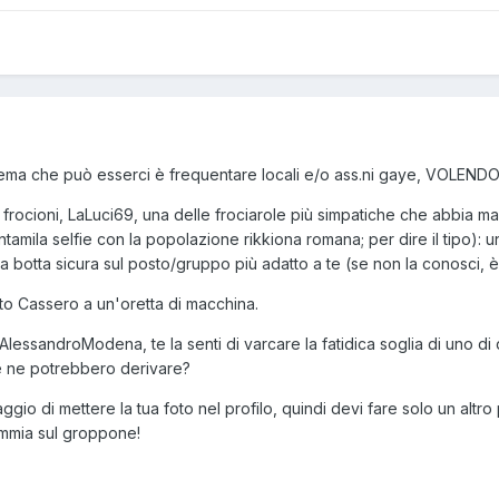
ema che può esserci è frequentare locali e/o ass.ni gaye, VOLEND
 i frocioni, LaLuci69, una delle frociarole più simpatiche che abbia m
lantamila selfie con la popolazione rikkiona romana; per dire il tipo): u
 a botta sicura sul posto/gruppo più adatto a te (se non la conosci, 
to Cassero a un'oretta di macchina.
AlessandroModena
, te la senti di varcare la fatidica soglia di uno d
he ne potrebbero derivare?
aggio di mettere la tua foto nel profilo, quindi devi fare solo un altro 
immia sul groppone!