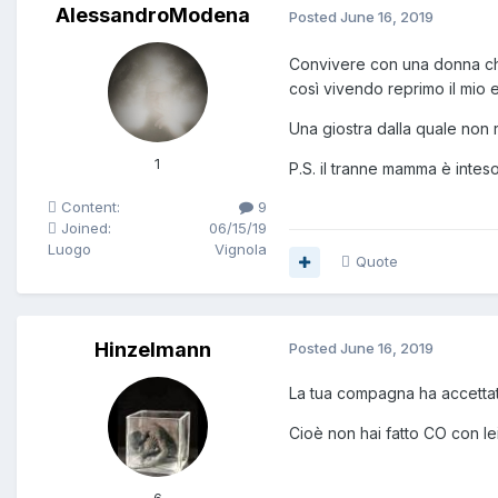
AlessandroModena
Posted
June 16, 2019
Convivere con una donna che
così vivendo reprimo il mio 
Una giostra dalla quale non 
1
P.S. il tranne mamma è intes
Content:
9
Joined:
06/15/19
Luogo
Vignola
Quote
Hinzelmann
Posted
June 16, 2019
La tua compagna ha accettat
Cioè non hai fatto CO con le