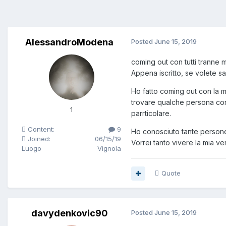
AlessandroModena
Posted
June 15, 2019
coming out con tutti tranne
Appena iscritto, se volete s
Ho fatto coming out con la m
trovare qualche persona con
1
parrticolare.
Content:
9
Ho conosciuto tante persone,
Joined:
06/15/19
Vorrei tanto vivere la mia ve
Luogo
Vignola
Quote
davydenkovic90
Posted
June 15, 2019