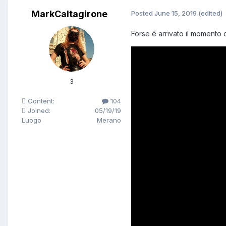
MarkCaltagirone
Posted
June 15, 2019
(edited)
Forse è arrivato il momento 
3
Content:
104
Joined:
05/19/19
Luogo
Merano