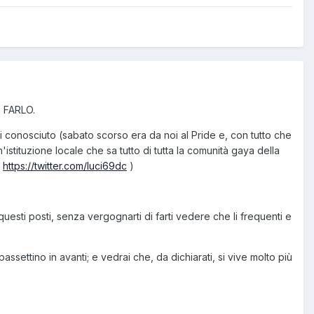
O FARLO.
ai conosciuto (sabato scorso era da noi al Pride e, con tutto che
n'istituzione locale che sa tutto di tutta la comunità gaya della
è
https://twitter.com/luci69dc
)
i questi posti, senza vergognarti di farti vedere che li frequenti e
passettino in avanti; e vedrai che, da dichiarati, si vive molto più