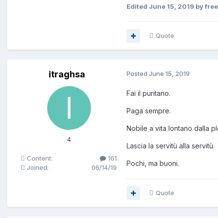
Edited
June 15, 2019
by fre
Quote
itraghsa
Posted
June 15, 2019
Fai il puritano.
Paga sempre.
Nobile a vita lontano dalla p
4
Lascia la servitù alla servitù.
Content:
161
Pochi, ma buoni.
Joined:
06/14/19
Quote