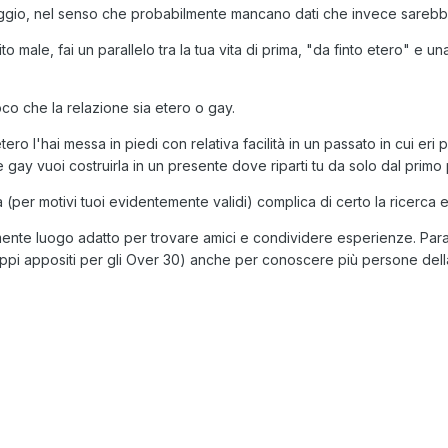
ggio, nel senso che probabilmente mancano dati che invece sarebber
 male, fai un parallelo tra la tua vita di prima, "da finto etero" e un
oco che la relazione sia etero o gay.
ero l'hai messa in piedi con relativa facilità in un passato in cui eri
gay vuoi costruirla in un presente dove riparti tu da solo dal primo p
a (per motivi tuoi evidentemente validi) complica di certo la ricerca e
nte luogo adatto per trovare amici e condividere esperienze. Paral
uppi appositi per gli Over 30) anche per conoscere più persone dell