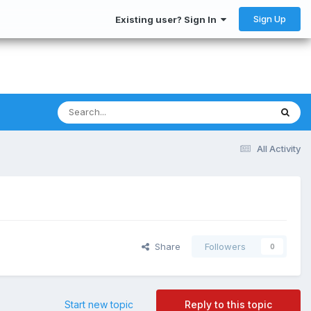
Sign Up
Existing user? Sign In
All Activity
Share
Followers
0
Start new topic
Reply to this topic