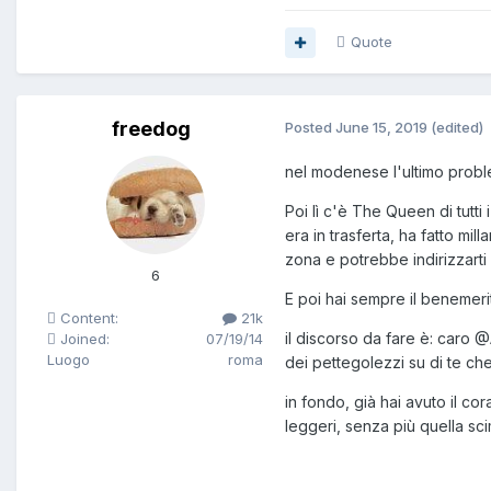
Quote
freedog
Posted
June 15, 2019
(edited)
nel modenese l'ultimo probl
Poi lì c'è The Queen di tutti
era in trasferta, ha fatto mil
zona e potrebbe indirizzarti
6
E poi hai sempre il benemeri
Content:
21k
il discorso da fare è: caro
@
Joined:
07/19/14
Luogo
roma
dei pettegolezzi su di te c
in fondo, già hai avuto il cor
leggeri, senza più quella sc