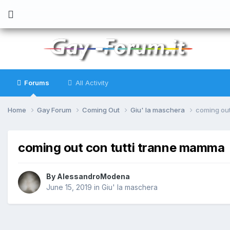
Forums
All Activity
Home
Gay Forum
Coming Out
Giu' la maschera
coming out
coming out con tutti tranne mamma
By
AlessandroModena
June 15, 2019
in
Giu' la maschera