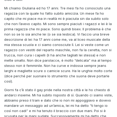
Mi chiamo Giuliana ed ho 17 anni. Tre mesi fa ho conosciuto una
ragazza con la quale ho fatto subito amicizia. Un mese fa ho
capito che mi piace ma in realtà mi è piaciuta sin da subito solo
che non l’avevo capito. Mi sono sempre piaciuti i ragazzi e lei è la
prima ragazza che mi piace. Sono quindi bisex. Il problema è che
non so se lo sia anche lei (o se sia lesbica). Vi faccio una breve
descrizione di lei: ha 17 anni come me, va al liceo musicale della
mia stessa scuola e ci siamo conosciute lì. Lei si veste come un
ragazzo con vestiti del reparto maschile, non fa la ceretta, non si
trucca, non cura i capelli (li ha anche tagliati lei stessa) e non
mette smalto. Non dice parolacce, è molto “delicata” ma al tempo
stesso non è femminile. Non ha curve e indossa sempre jeans
larghi e magliette scure o camicie scure. Ha le unghie molto corte
(dice perché per suonare lo strumento che suona deve portarle
così).
Giorni fa c’è stato il gay pride nella nostra città e le ho chiesto di
andarci insieme. Mi ha subito risposto di sì. Quando ci siamo viste,
abbiamo preso il tram e dato che io non mi appoggiavo e dovevo
mandare un messaggio ad un’amica, lei mi ha detto “ti tengo io
così non cadi” e mi ha tenuto il braccio con due mani. Poi si è
scusata per le mani sudate. Successivamente mi ha detto che