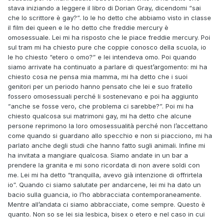
stava iniziando a leggere il libro di Dorian Gray, dicendomi “sai
che lo scrittore è gay?”. Io le ho detto che abbiamo visto in classe
il film dei queen e le ho detto che freddie mercury è
omosessuale. Lei mi ha risposto che le piace freddie mercury. Poi
sul tram mi ha chiesto pure che coppie conosco della scuola, io
le ho chiesto “etero o omo?” e lei intendeva omo. Poi quando
siamo arrivate ha continuato a parlare di quest’argomento: mi ha
chiesto cosa ne pensa mia mamma, mi ha detto che i suoi
genitori per un periodo hanno pensato che lei e suo fratello
fossero omosessuali perché li sostenevano e poi ha aggiunto
“anche se fosse vero, che problema ci sarebbe?”. Poi mi ha
chiesto qualcosa sui matrimoni gay, mi ha detto che alcune
persone reprimono la loro omosessualità perché non l’accettano
come quando si guardano allo specchio e non si piacciono, mi ha
parlato anche degli studi che hanno fatto sugli animali. Infine mi
ha invitata a mangiare qualcosa. Siamo andate in un bar a
prendere la granita e mi sono ricordata di non avere soldi con
me. Lei mi ha detto “tranquilla, avevo già intenzione di offrirtela
io”. Quando ci siamo salutate per andarcene, lei mi ha dato un
bacio sulla guancia, io l’ho abbracciata contemporaneamente.
Mentre all’andata ci siamo abbracciate, come sempre. Questo è
quanto. Non so se lei sia lesbica, bisex o etero e nel caso in cui