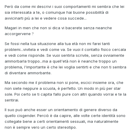
Però da come mi descrivi i suoi comportamenti mi sembra che lei
sia interessata a te, o comunque hai buone possibilità di
avvicinarti più a lei e vedere cosa succede...
Magari in men che non si dica vi bacerete senza neanche
accorgervene
?
Se fossi nella tua situazione alla tua età non mi farei tanti
problemi...vivitela e vedi come va. Se vuoi il contatto fisico cercala
e vedi come risponde. Se vuoi sentirla scrivile, senza ovviamente
ammorbarla troppo...ma a quell'età non è neanche troppo un
problema, l'importante è che lei voglia sentirti e che non ti sembra
di diventare ammorbante.
Ma secondo me il problema non si pone, escici insieme ora, che
non siete neppure a scuola, è perfetto. Un modo in più per star
sole. Poi certo se ti capita fallo pure con altri quando vorrai e te la
sentirai.
Il suo può anche esser un orientamento di genere diverso da
quello cisgender. Perciò è da capire, alle volte certe identità sono
collegate bene a certi orientamenti sessuali, ma naturalmente
non è sempre vero un certo stereotipo.