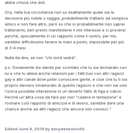
abbia chissà che doti.
Ora, nella tua circostanza non so esattamente quale sia la
decisione più nobile o saggia, probabilmente trattarlo da semplice
amico e non fare altro, però so che io probabilmente non saprei
trattenermi, ben presto manifesterei il mio interesse e ci proverei
perché, specialmente in un rapporto come il vostro, per me,
sarebbe difficilissimo tenere le mani a posto, impossibile per più
di 3-4 mesi.
Nulla da dire, se non "chi vivrà vedrà".
p.s. Ovviamente sto dando per scontato che tu sia dichiarato con
lui e che tu abbia anche relazioni per i fatti tuoi con altri ragazzi
gay e altri canali dove poter conoscere gente, e cioè che tu ti sia
proprio davvero innamorato di questo ragazzo e che non sia solo
l'unica possibile interazione in un deserto fatto di figa e calcio.
Perché un'altra cosa da fare per non "cadere in tentazione" e
rovinare così rapporto di amicizia e di lavoro, sarebbe dare una
chance anche ad altri ragazzi che ancora non conosci
?
Edited
June 9, 2019
by davydenkovic90