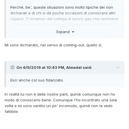
Perché, be', queste situazioni sono molto tipiche dei non
dichiarati e di chi si dà poche occasioni di conoscere altri
ragazzi. Ti innamori del collega di lavoro gay che nemmeno
sa che tu sei gay. Situazioni paradossali già viste miliardi di
volte, non sarebbe una novità e non mi stupirei.
Expand
Mi sono dichiarato, nel senso di coming-out, quello sì.
On 6/9/2019 at 10:43 PM, Almadel said:
Esci anche col suo fidanzato.
In realtà lui non è delle nostre parti, quindi comunque non ho
modo di conoscerlo bene. Comunque l'ho incontrato una sola
volta e mi sono sentito un po' incomodo, quindi non la vedo
fattibile.