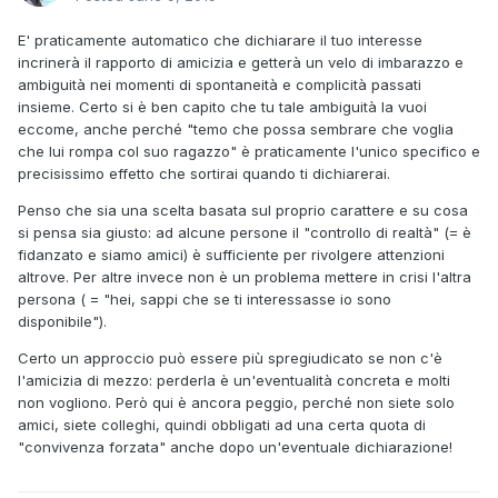
E' praticamente automatico che dichiarare il tuo interesse
incrinerà il rapporto di amicizia e getterà un velo di imbarazzo e
ambiguità nei momenti di spontaneità e complicità passati
insieme. Certo si è ben capito che tu tale ambiguità la vuoi
eccome, anche perché "temo che possa sembrare che voglia
che lui rompa col suo ragazzo" è praticamente l'unico specifico e
precisissimo effetto che sortirai quando ti dichiarerai.
Penso che sia una scelta basata sul proprio carattere e su cosa
si pensa sia giusto: ad alcune persone il "controllo di realtà" (= è
fidanzato e siamo amici) è sufficiente per rivolgere attenzioni
altrove. Per altre invece non è un problema mettere in crisi l'altra
persona ( = "hei, sappi che se ti interessasse io sono
disponibile").
Certo un approccio può essere più spregiudicato se non c'è
l'amicizia di mezzo: perderla è un'eventualità concreta e molti
non vogliono. Però qui è ancora peggio, perché non siete solo
amici, siete colleghi, quindi obbligati ad una certa quota di
"convivenza forzata" anche dopo un'eventuale dichiarazione!