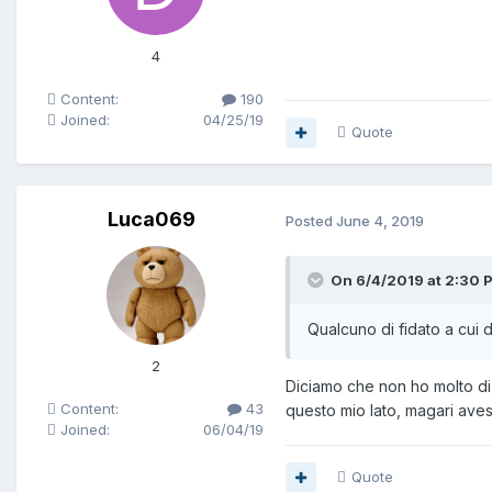
4
Content:
190
Joined:
04/25/19
Quote
Luca069
Posted
June 4, 2019
On 6/4/2019 at 2:30 P
Qualcuno di fidato a cui di
2
Diciamo che non ho molto di
Content:
43
questo mio lato, magari aves
Joined:
06/04/19
Quote