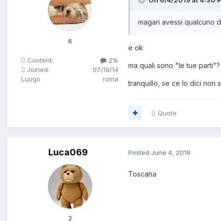
magari avessi qualcuno de
6
e ok
Content:
21k
ma quali sono "le tue parti"?
Joined:
07/19/14
Luogo
roma
tranquillo, se ce lo dici non
Quote
Luca069
Posted
June 4, 2019
Toscana
2