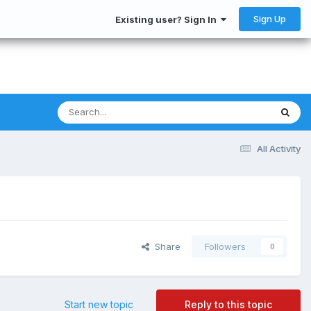
Sign Up
Existing user? Sign In
All Activity
Share
Followers
0
Start new topic
Reply to this topic