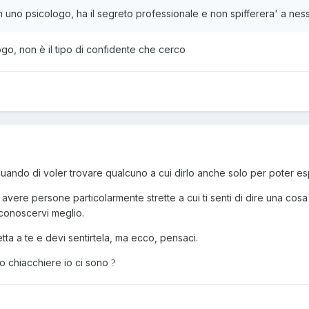
 uno psicologo, ha il segreto professionale e non spifferera' a nessu
go, non è il tipo di confidente che cerco
uando di voler trovare qualcuno a cui dirlo anche solo per poter esp
vere persone particolarmente strette a cui ti senti di dire una cosa
i conoscervi meglio.
ta a te e devi sentirtela, ma ecco, pensaci.
o chiacchiere io ci sono
?