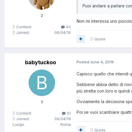
Puoi andare a parlare con
2
Non mi interessa uno psicolo
Content:
43
Joined:
06/04/19
Quote
babytuckoo
Posted
June 4, 2019
Capisco quello che intendi q
Sebbene abbia detto di non a
più stretta con loro e quind
Ovviamente la decisione spet
3
Poi se vuoi scambiare quattr
Content:
51
Joined:
06/04/19
Luogo
Roma
Quote