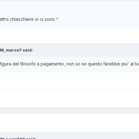
ttro chiacchiere io ci sono
?
PM, marco7 said:
 figura del filosofo a pagamento, non so se questo farebbe piu' al t
PM, Luca069 said: