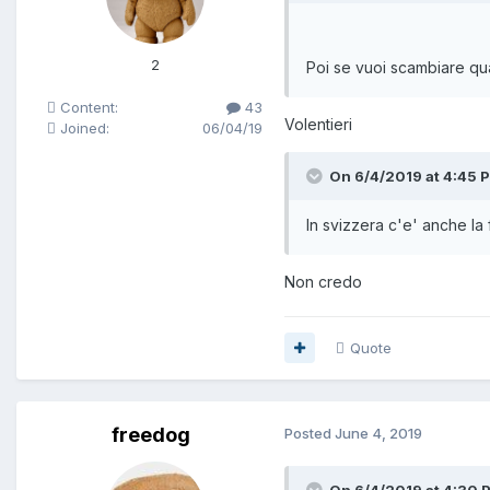
2
Poi se vuoi scambiare qua
Content:
43
Volentieri
Joined:
06/04/19
On 6/4/2019 at 4:45 
In svizzera c'e' anche la
Non credo
Quote
freedog
Posted
June 4, 2019
On 6/4/2019 at 4:30 