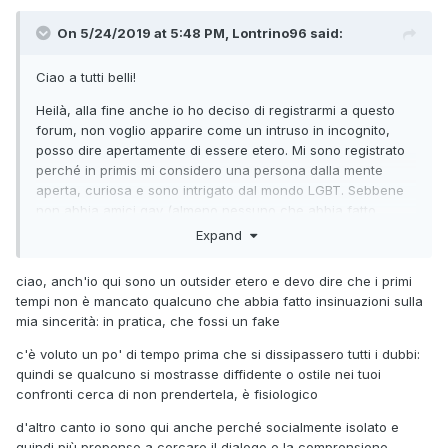
On 5/24/2019 at 5:48 PM, Lontrino96 said:
Ciao a tutti belli!
Heilà, alla fine anche io ho deciso di registrarmi a questo
forum, non voglio apparire come un intruso in incognito,
posso dire apertamente di essere etero. Mi sono registrato
perché in primis mi considero una persona dalla mente
aperta, curiosa e sono intrigato dal mondo LGBT. Sebbene
non abbia amici gay (almeno nessuno che abbia fatto
coming out) non voglio esserne ignorante, voglio
Expand
conoscere, voglio addentrarmi nella tana del bianconiglio e
magari fare amicizia. Ho provato precedentemente a
ciao, anch'io qui sono un outsider etero e devo dire che i primi
scaricare Grindr ma ho scoperto essere un altro Tinder,
tempi non è mancato qualcuno che abbia fatto insinuazioni sulla
mentre ciò che cercavo probabilmente era proprio questo
mia sincerità: in pratica, che fossi un fake
forum.
c'è voluto un po' di tempo prima che si dissipassero tutti i dubbi:
Spero possiate non avere pregiudizi nei miei confronti,
quindi se qualcuno si mostrasse diffidente o ostile nei tuoi
soprattutto visto il mio nickname, amo le lontre (animale) a
confronti cerca di non prendertela, è fisiologico
prescindere dalla categorizzazione che comunque
conosco.
d'altro canto io sono qui anche perché socialmente isolato e
quindi più propenso a cercare il dialogo e la comprensione