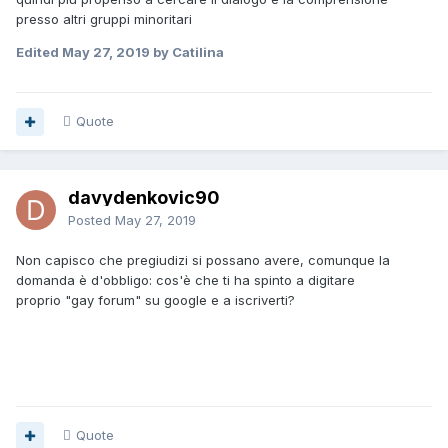
Sebbene come ho detto, sia etero, non mi dispiace farmi
presso altri gruppi minoritari
riconoscere in questo mondo, soprattutto per spirito
integrativo direi che appartengo alla categoria degli skinny
Edited
May 27, 2019
by Catilina
(mio malgrado non sono una tenera lontrina).
Prometto di non essere troppo indiscreto, a presto!
Quote
davydenkovic90
Posted
May 27, 2019
Non capisco che pregiudizi si possano avere, comunque la
domanda è d'obbligo: cos'è che ti ha spinto a digitare
proprio "gay forum" su google e a iscriverti?
Quote