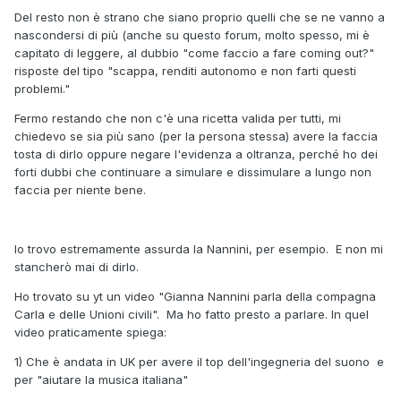
Del resto non è strano che siano proprio quelli che se ne vanno a
nascondersi di più (anche su questo forum, molto spesso, mi è
capitato di leggere, al dubbio "come faccio a fare coming out?"
risposte del tipo "scappa, renditi autonomo e non farti questi
problemi."
Fermo restando che non c'è una ricetta valida per tutti, mi
chiedevo se sia più sano (per la persona stessa) avere la faccia
tosta di dirlo oppure negare l'evidenza a oltranza, perché ho dei
forti dubbi che continuare a simulare e dissimulare a lungo non
faccia per niente bene.
Io trovo estremamente assurda la Nannini, per esempio. E non mi
stancherò mai di dirlo.
Ho trovato su yt un video "Gianna Nannini parla della compagna
Carla e delle Unioni civili". Ma ho fatto presto a parlare. In quel
video praticamente spiega:
1) Che è andata in UK per avere il top dell'ingegneria del suono e
per "aiutare la musica italiana"