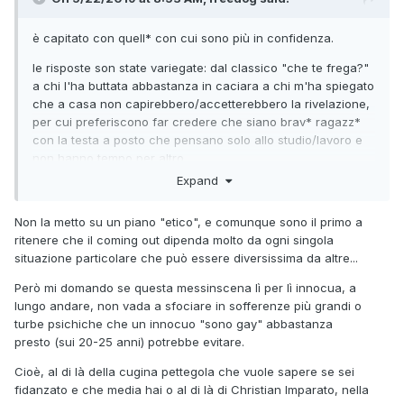
è capitato con quell* con cui sono più in confidenza.
le risposte son state variegate: dal classico "che te frega?"
a chi l'ha buttata abbastanza in caciara a chi m'ha spiegato
che a casa non capirebbero/accetterebbero la rivelazione,
per cui preferiscono far credere che siano brav* ragazz*
con la testa a posto che pensano solo allo studio/lavoro e
non hanno tempo per altro
Expand
Non la metto su un piano "etico", e comunque sono il primo a
ritenere che il coming out dipenda molto da ogni singola
situazione particolare che può essere diversissima da altre...
Però mi domando se questa messinscena lì per lì innocua, a
lungo andare, non vada a sfociare in sofferenze più grandi o
turbe psichiche che un innocuo "sono gay" abbastanza
presto (sui 20-25 anni) potrebbe evitare.
Cioè, al di là della cugina pettegola che vuole sapere se sei
fidanzato e che media hai o al di là di Christian Imparato, nella