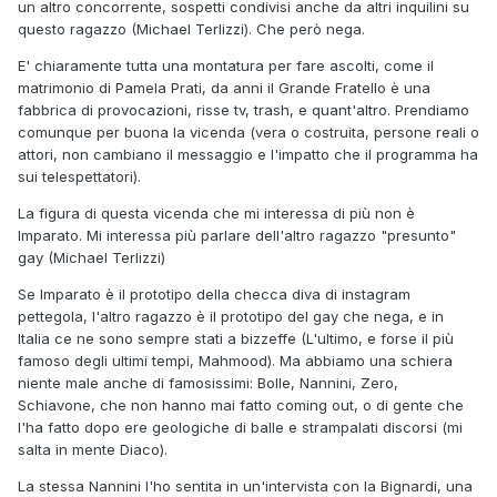
un altro concorrente, sospetti condivisi anche da altri inquilini su
questo ragazzo (Michael Terlizzi). Che però nega.
E' chiaramente tutta una montatura per fare ascolti, come il
matrimonio di Pamela Prati, da anni il Grande Fratello è una
fabbrica di provocazioni, risse tv, trash, e quant'altro. Prendiamo
comunque per buona la vicenda (vera o costruita, persone reali o
attori, non cambiano il messaggio e l'impatto che il programma ha
sui telespettatori).
La figura di questa vicenda che mi interessa di più non è
Imparato. Mi interessa più parlare dell'altro ragazzo "presunto"
gay (Michael Terlizzi)
Se Imparato è il prototipo della checca diva di instagram
pettegola, l'altro ragazzo è il prototipo del gay che nega, e in
Italia ce ne sono sempre stati a bizzeffe (L'ultimo, e forse il più
famoso degli ultimi tempi, Mahmood). Ma abbiamo una schiera
niente male anche di famosissimi: Bolle, Nannini, Zero,
Schiavone, che non hanno mai fatto coming out, o di gente che
l'ha fatto dopo ere geologiche di balle e strampalati discorsi (mi
salta in mente Diaco).
La stessa Nannini l'ho sentita in un'intervista con la Bignardi, una