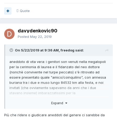
Quote
davydenkovic90
Posted
May 22, 2019
On 5/22/2019 at 9:36 AM, freedog said:
aneddoto di vita vera: i genitori son venuti nella megalopoli
per la cerimonia di laurea e il fidanzato del neo dottore
(nonchè convivente nel turpe peccato) s'è ritrovato ad
essere presentato quale "amico/coinquilino", con annessa
buriana tra i due e muso lungo 84532 km alla festa, e noi
invitati (che ovviamente sapevamo da anni che i due
stavano insieme) imbarazzatissimi per la
situazione; letteralmente non sapevamo cosa
Expand
dire/fare/pensare.
la cosa meravigliosa è che i genitori han fatto finta di non
Più che ridere o giudicare aneddoti del genere ci sarebbe da