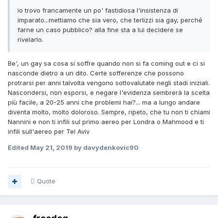
io trovo francamente un po' fastidiosa l'insistenza di
imparato...mettiamo che sia vero, che terlizzi sia gay, perché
farne un caso pubblico? alla fine sta a lui decidere se
rivelarlo.
Be', un gay sa cosa si soffre quando non si fa coming out e ci si
nasconde dietro a un dito. Certe sofferenze che possono
protrarsi per anni talvolta vengono sottovalutate negli stadi iniziali.
Nascondersi, non esporsi, e negare l'evidenza sembrerà la scelta
più facile, a 20-25 anni che problemi hai?... ma a lungo andare
diventa molto, molto doloroso. Sempre, ripeto, che tu non ti chiami
Nannini e non ti infili sul primo aereo per Londra o Mahmood e ti
infili sull'aereo per Tel Aviv
Edited
May 21, 2019
by davydenkovic90
Quote