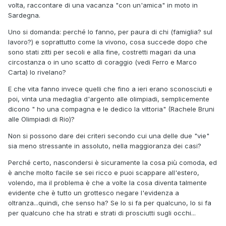
volta, raccontare di una vacanza "con un'amica" in moto in
Sardegna.
Uno si domanda: perché lo fanno, per paura di chi (famiglia? sul
lavoro?) e soprattutto come la vivono, cosa succede dopo che
sono stati zitti per secoli e alla fine, costretti magari da una
circostanza o in uno scatto di coraggio (vedi Ferro e Marco
Carta) lo rivelano?
E che vita fanno invece quelli che fino a ieri erano sconosciuti e
poi, vinta una medaglia d'argento alle olimpiadi, semplicemente
dicono " ho una compagna e le dedico la vittoria" (Rachele Bruni
alle Olimpiadi di Rio)?
Non si possono dare dei criteri secondo cui una delle due "vie"
sia meno stressante in assoluto, nella maggioranza dei casi?
Perché certo, nascondersi è sicuramente la cosa più comoda, ed
è anche molto facile se sei ricco e puoi scappare all'estero,
volendo, ma il problema è che a volte la cosa diventa talmente
evidente che è tutto un grottesco negare l'evidenza a
oltranza...quindi, che senso ha? Se lo si fa per qualcuno, lo si fa
per qualcuno che ha strati e strati di prosciutti sugli occhi...