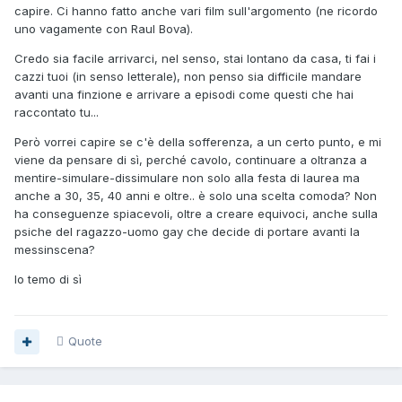
capire, nonostante i piccioncini vivessero in un monolocale
capire. Ci hanno fatto anche vari film sull'argomento (ne ricordo
con un solo letto a due piazze e in casa ci fossero bandiere
uno vagamente con Raul Bova).
rainbow praticamente ovunque...
Credo sia facile arrivarci, nel senso, stai lontano da casa, ti fai i
-nb: il festeggiato era nel direttivo del Mieli dell'epoca-
cazzi tuoi (in senso letterale), non penso sia difficile mandare
avanti una finzione e arrivare a episodi come questi che hai
insomma, delle soap che Brooke je spiccia casa!
raccontato tu...
Però vorrei capire se c'è della sofferenza, a un certo punto, e mi
viene da pensare di sì, perché cavolo, continuare a oltranza a
mentire-simulare-dissimulare non solo alla festa di laurea ma
anche a 30, 35, 40 anni e oltre.. è solo una scelta comoda? Non
ha conseguenze spiacevoli, oltre a creare equivoci, anche sulla
psiche del ragazzo-uomo gay che decide di portare avanti la
messinscena?
Io temo di sì
Quote