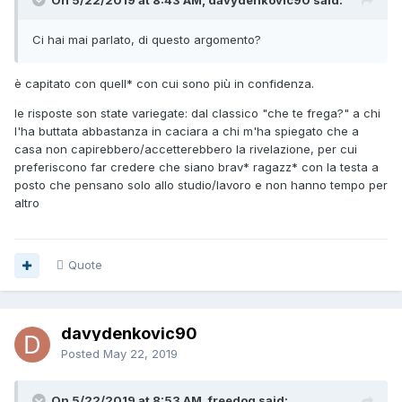
On 5/22/2019 at 8:43 AM, davydenkovic90 said:
Ci hai mai parlato, di questo argomento?
è capitato con quell* con cui sono più in confidenza.
le risposte son state variegate: dal classico "che te frega?" a chi
l'ha buttata abbastanza in caciara a chi m'ha spiegato che a
casa non capirebbero/accetterebbero la rivelazione, per cui
preferiscono far credere che siano brav* ragazz* con la testa a
posto che pensano solo allo studio/lavoro e non hanno tempo per
altro
Quote
davydenkovic90
Posted
May 22, 2019
On 5/22/2019 at 8:53 AM, freedog said: