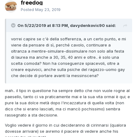
freedog
Posted
May 23, 2019
On 5/22/2019 at 8:13 PM, davydenkovic90 said:
vorrei capire se c'è della sofferenza, a un certo punto, e mi
viene da pensare di sì, perché cavolo, continuare a
oltranza a mentire-simulare-dissimulare non solo alla festa
di laurea ma anche a 30, 35, 40 anni e oltre.. è solo una
scelta comoda? Non ha conseguenze spiacevoli, oltre a
creare equivoci, anche sulla psiche del ragazzo-uomo gay
che decide di portare avanti la messinscena?
mah.. il tipo in questione ha sempre detto che non vuole rogne al
paesello, tanto ci va praticamente mai e la sua vita ormai è qui; e
pure la sua dolce metà dopo l'incazzatura di quella volta (non
dico che si erano lasciati, ma ci mancò pochissimo) sembra
rassegnato a sta decisione.
Voglio vedere il giorno in cui decideranno di cirinnarsi (qualora
dovesse arrivare) se avremo il piacere di vedere anche his