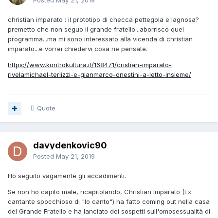
Posted
May 21, 2019
christian imparato : il prototipo di checca pettegola e lagnosa?
premetto che non seguo il grande fratello...aborrisco quel
programma...ma mi sono interessato alla vicenda di christian
imparato...e vorrei chiedervi cosa ne pensate.
https://www.kontrokultura.it/168471/cristian-imparato-
rivelamichael-terlizzi-e-gianmarco-onestini-a-letto-insieme/
Quote
davydenkovic90
Posted
May 21, 2019
Ho seguito vagamente gli accadimenti.
Se non ho capito male, ricapitolando, Christian Imparato (Ex
cantante spocchioso di "Io canto") ha fatto coming out nella casa
del Grande Fratello e ha lanciato dei sospetti sull'omosessualità di