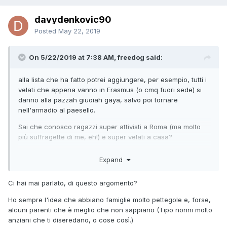
davydenkovic90
Posted
May 22, 2019
On 5/22/2019 at 7:38 AM, freedog said:
alla lista che ha fatto potrei aggiungere, per esempio, tutti i
velati che appena vanno in Erasmus (o cmq fuori sede) si
danno alla pazzah giuoiah gaya, salvo poi tornare
nell'armadio al paesello.
Sai che conosco ragazzi super attivisti a Roma (ma molto
più suffragette di me, eh!) e super velati a casa?
Ora per carità, ben venga sempre il loro impegno, il loro
Expand
(s)battersi per la causa eccetera; ma un minimo di
coerenza, no?
Ci hai mai parlato, di questo argomento?
Ho sempre l'idea che abbiano famiglie molto pettegole e, forse,
alcuni parenti che è meglio che non sappiano (Tipo nonni molto
anziani che ti diseredano, o cose così.)