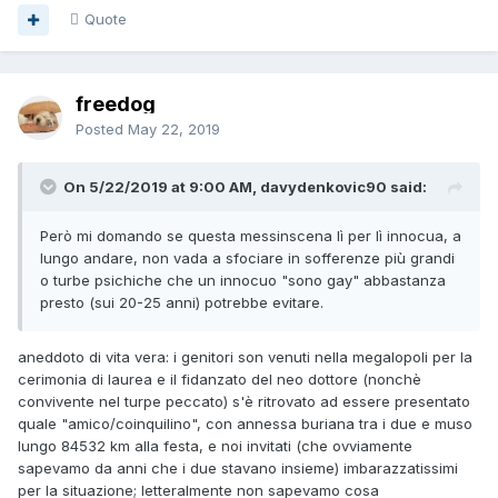
Quote
freedog
Posted
May 22, 2019
On 5/22/2019 at 9:00 AM, davydenkovic90 said:
Però mi domando se questa messinscena lì per lì innocua, a
lungo andare, non vada a sfociare in sofferenze più grandi
o turbe psichiche che un innocuo "sono gay" abbastanza
presto (sui 20-25 anni) potrebbe evitare.
aneddoto di vita vera: i genitori son venuti nella megalopoli per la
cerimonia di laurea e il fidanzato del neo dottore (nonchè
convivente nel turpe peccato) s'è ritrovato ad essere presentato
quale "amico/coinquilino", con annessa buriana tra i due e muso
lungo 84532 km alla festa, e noi invitati (che ovviamente
sapevamo da anni che i due stavano insieme) imbarazzatissimi
per la situazione; letteralmente non sapevamo cosa