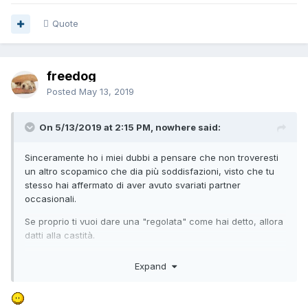
Non alle scopate orribili.
E' una cosa più da lesbiche quella.
Quote
freedog
Posted
May 13, 2019
On 5/13/2019 at 2:15 PM, nowhere said:
Sinceramente ho i miei dubbi a pensare che non troveresti
un altro scopamico che dia più soddisfazioni, visto che tu
stesso hai affermato di aver avuto svariati partner
occasionali.
Se proprio ti vuoi dare una "regolata" come hai detto, allora
datti alla castità.
Non alle scopate orribili.
Expand