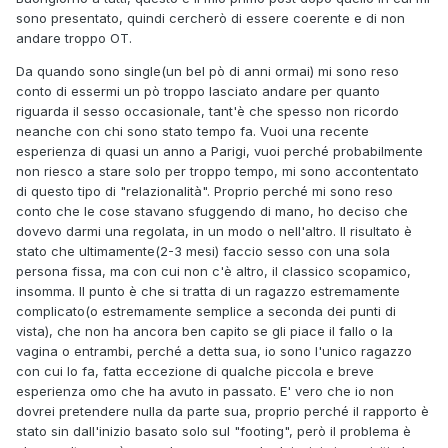
sono presentato, quindi cercherò di essere coerente e di non
andare troppo OT.
Da quando sono single(un bel pò di anni ormai) mi sono reso
conto di essermi un pò troppo lasciato andare per quanto
riguarda il sesso occasionale, tant'è che spesso non ricordo
neanche con chi sono stato tempo fa. Vuoi una recente
esperienza di quasi un anno a Parigi, vuoi perché probabilmente
non riesco a stare solo per troppo tempo, mi sono accontentato
di questo tipo di "relazionalità". Proprio perché mi sono reso
conto che le cose stavano sfuggendo di mano, ho deciso che
dovevo darmi una regolata, in un modo o nell'altro. Il risultato è
stato che ultimamente(2-3 mesi) faccio sesso con una sola
persona fissa, ma con cui non c'è altro, il classico scopamico,
insomma. Il punto è che si tratta di un ragazzo estremamente
complicato(o estremamente semplice a seconda dei punti di
vista), che non ha ancora ben capito se gli piace il fallo o la
vagina o entrambi, perché a detta sua, io sono l'unico ragazzo
con cui lo fa, fatta eccezione di qualche piccola e breve
esperienza omo che ha avuto in passato. E' vero che io non
dovrei pretendere nulla da parte sua, proprio perché il rapporto è
stato sin dall'inizio basato solo sul "footing", però il problema è