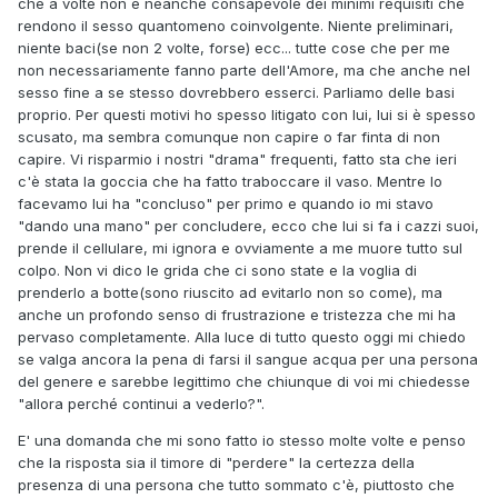
che a volte non è neanche consapevole dei minimi requisiti che
rendono il sesso quantomeno coinvolgente. Niente preliminari,
niente baci(se non 2 volte, forse) ecc... tutte cose che per me
non necessariamente fanno parte dell'Amore, ma che anche nel
sesso fine a se stesso dovrebbero esserci. Parliamo delle basi
proprio. Per questi motivi ho spesso litigato con lui, lui si è spesso
scusato, ma sembra comunque non capire o far finta di non
capire. Vi risparmio i nostri "drama" frequenti, fatto sta che ieri
c'è stata la goccia che ha fatto traboccare il vaso. Mentre lo
facevamo lui ha "concluso" per primo e quando io mi stavo
"dando una mano" per concludere, ecco che lui si fa i cazzi suoi,
prende il cellulare, mi ignora e ovviamente a me muore tutto sul
colpo. Non vi dico le grida che ci sono state e la voglia di
prenderlo a botte(sono riuscito ad evitarlo non so come), ma
anche un profondo senso di frustrazione e tristezza che mi ha
pervaso completamente. Alla luce di tutto questo oggi mi chiedo
se valga ancora la pena di farsi il sangue acqua per una persona
del genere e sarebbe legittimo che chiunque di voi mi chiedesse
"allora perché continui a vederlo?".
E' una domanda che mi sono fatto io stesso molte volte e penso
che la risposta sia il timore di "perdere" la certezza della
presenza di una persona che tutto sommato c'è, piuttosto che