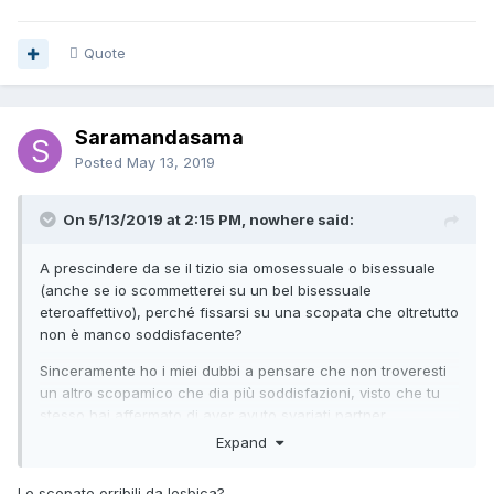
Quote
Saramandasama
Posted
May 13, 2019
On 5/13/2019 at 2:15 PM, nowhere said:
A prescindere da se il tizio sia omosessuale o bisessuale
(anche se io scommetterei su un bel bisessuale
eteroaffettivo), perché fissarsi su una scopata che oltretutto
non è manco soddisfacente?
Sinceramente ho i miei dubbi a pensare che non troveresti
un altro scopamico che dia più soddisfazioni, visto che tu
stesso hai affermato di aver avuto svariati partner
occasionali.
Expand
Se proprio ti vuoi dare una "regolata" come hai detto, allora
Le scopate orribili da lesbica?