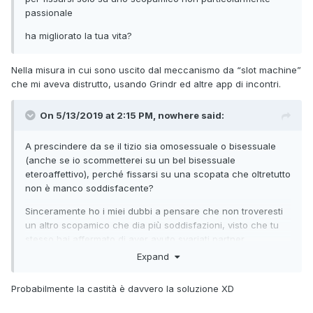
passionale
ha migliorato la tua vita?
Nella misura in cui sono uscito dal meccanismo da “slot machine”
che mi aveva distrutto, usando Grindr ed altre app di incontri.
On 5/13/2019 at 2:15 PM, nowhere said:
A prescindere da se il tizio sia omosessuale o bisessuale
(anche se io scommetterei su un bel bisessuale
eteroaffettivo), perché fissarsi su una scopata che oltretutto
non è manco soddisfacente?
Sinceramente ho i miei dubbi a pensare che non troveresti
un altro scopamico che dia più soddisfazioni, visto che tu
stesso hai affermato di aver avuto svariati partner
occasionali.
Expand
Se proprio ti vuoi dare una "regolata" come hai detto, allora
Probabilmente la castità è davvero la soluzione XD
datti alla castità.