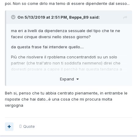
poi. Non so come dirlo ma temo di essere dipendente dal sesso...
On 5/13/2019 at 2:51 PM, Beppe_89 said:
ma eri a livelli da dipendenza sessuale del tipo che te ne
facevi cinque diversi nello stesso giorno?
da questa frase fai intendere quello....
Più che risolvere il rpoblema concentrandoti su un solo
partner (che tral'atro non ti soddisfa nemmeno) direi che
dovresti provare a capire il perchè hai questa tendanza a
"farti sfuggire le cose di mano" (usando le tue parole.
Expand
Beh si, penso che tu abbia centrato pienamente, in entrambe le
risposte che hai dato...è una cosa che mi procura molta
vergogna
Quote