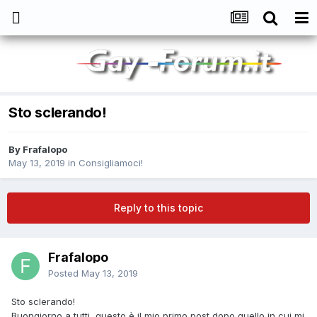
Sto sclerando!
By
Frafalopo
May 13, 2019
in
Consigliamoci!
Reply to this topic
Frafalopo
Posted
May 13, 2019
Sto sclerando!
Buongiorno a tutti, questo è il mio primo post dopo quello in cui mi