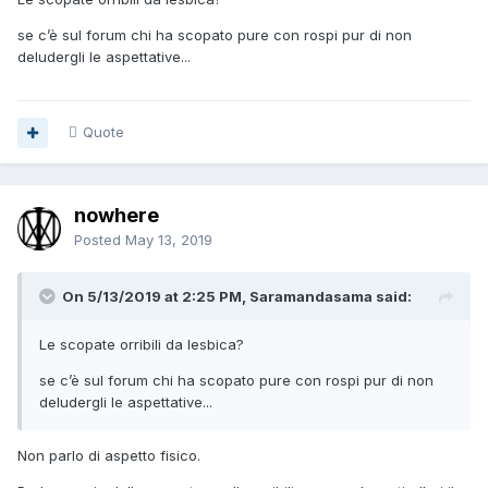
datti alla castità.
se c’è sul forum chi ha scopato pure con rospi pur di non
Non alle scopate orribili.
deludergli le aspettative...
E' una cosa più da lesbiche quella.
Quote
nowhere
Posted
May 13, 2019
On 5/13/2019 at 2:25 PM, Saramandasama said:
Le scopate orribili da lesbica?
se c’è sul forum chi ha scopato pure con rospi pur di non
deludergli le aspettative...
Non parlo di aspetto fisico.