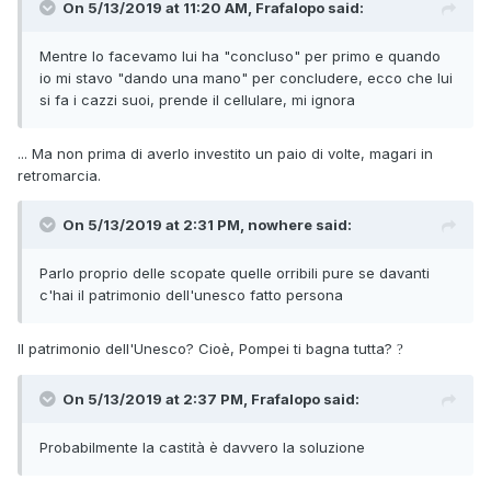
On 5/13/2019 at 11:20 AM, Frafalopo said:
Mentre
lo facevamo lui ha "concluso" per primo e quando
io mi stavo "dando una mano" per concludere, ecco che lui
si fa i c
azzi suoi, prende il cellulare, mi ignora
... Ma non prima di averlo investito un paio di volte, magari in
retromarcia.
On 5/13/2019 at 2:31 PM, nowhere said:
Parlo
propr
io delle scopate quelle orribili pure se davanti
c'hai il patrimonio dell'unesco fatto persona
Il patrimonio dell'Unesco? Cioè, Pompei ti bagna tutta?
?
On 5/13/2019 at 2:37 PM, Frafalopo said:
Probabilmente
la cas
tità è davvero la
soluzion
e