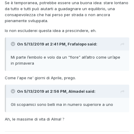
Se è temporanea, potrebbe essere una buona idea: stare lontano
da tutto e tutti può aiutarti a guadagnare un equilibrio, una
consapevolezza che hai perso per strada o non ancora
pienamente sviluppata.
Io non escluderei questa idea a prescindere, eh.
On 5/13/2019 at 2:41 PM, Frafalopo said:
Mi parte l’embolo e volo da un “fiore” all’altro come un’ape
in primav
er
a
Come l'ape ne' giorni di Aprile, prego.
On 5/13/2019 at 2:56 PM, Almadel said:
Gli
scopamici sono belli ma in numero supe
riore a
u
no
Ah, le massime di vita di Alma!
?