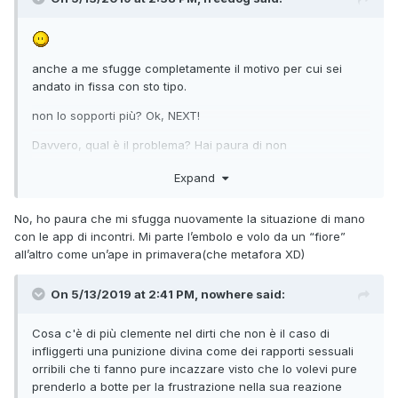
anche a me sfugge completamente il motivo per cui sei
andato in fissa con sto tipo.
non lo sopporti più? Ok, NEXT!
Davvero, qual è il problema? Hai paura di non
piacere/attizzare più a nessuno per cui ti "accontenti" di
Expand
lui?
No, ho paura che mi sfugga nuovamente la situazione di mano
con le app di incontri. Mi parte l’embolo e volo da un “fiore”
all’altro come un’ape in primavera(che metafora XD)
On 5/13/2019 at 2:41 PM, nowhere said:
Cosa c'è di più clemente nel dirti che non è il caso di
infliggerti una punizione divina come dei rapporti sessuali
orribili che ti fanno pure incazzare visto che lo volevi pure
prenderlo a botte per la frustrazione nella sua reazione