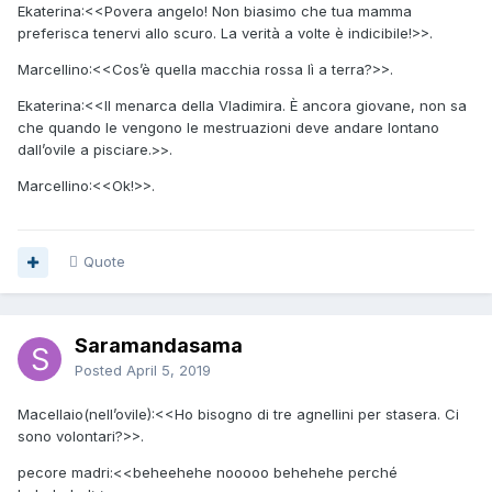
Ekaterina:<<Povera angelo! Non biasimo che tua mamma
preferisca tenervi allo scuro. La verità a volte è indicibile!>>.
Marcellino:<<Cos’è quella macchia rossa lì a terra?>>.
Ekaterina:<<Il menarca della Vladimira. È ancora giovane, non sa
che quando le vengono le mestruazioni deve andare lontano
dall’ovile a pisciare.>>.
Marcellino:<<Ok!>>.
Quote
Saramandasama
Posted
April 5, 2019
Macellaio(nell’ovile):<<Ho bisogno di tre agnellini per stasera. Ci
sono volontari?>>.
pecore madri:<<beheehehe nooooo behehehe perché