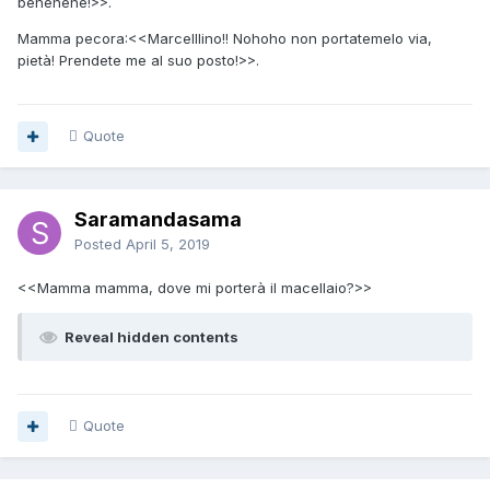
behehehe!>>.
Mamma pecora:<<Marcelllino!! Nohoho non portatemelo via,
pietà! Prendete me al suo posto!>>.
Quote
Saramandasama
Posted
April 5, 2019
<<Mamma mamma, dove mi porterà il macellaio?>>
Reveal hidden contents
Quote