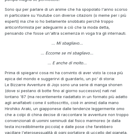
Sono qui per parlare di un anime che ha spopolato l'anno scorso
in particolare su Youtube con diverse citazioni (o meme per i più
esperti) ma che io ho bellamente snobbato perchè troppo
anticonformista per adeguarmi a ciò che la moda detta,
pensando che fosse un'altra scemenza in voga tra gli internauti.
... Mi sbagliavo...
... Eccome se mi sbagliavo...
... E anche di molto...
Prima di spiegarvi cosa mi ha convinto di aver visto la cosa più
epica del mondo e suggerirvi di guardarlo, un po' di storia:
Le Bizzarre Avventure di Jojo sono una serie di manga shonen
(dove si pestano di botte fino al giorno successivo) nati nel
lontano '87 (ma recentemente riadattato in un formato più adatto
agli analfabeti come il sottoscritto, cioè in anime) dalla mano
Hirohiko Araki, un giapponese dalle tendenze leggermente omo
che a colpi di china decise di raccontare le avventure non troppo
convenzionali di uomini seminudi dal fisico marmoreo (e dalla
testa incredibilmente piccola) e dalle pose che farebbero
vacillare l'eterosessualità di ogni portatore di uccello del pianeta.