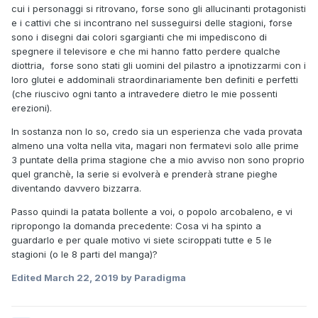
cui i personaggi si ritrovano, forse sono gli allucinanti protagonisti
e i cattivi che si incontrano nel susseguirsi delle stagioni, forse
sono i disegni dai colori sgargianti che mi impediscono di
spegnere il televisore e che mi hanno fatto perdere qualche
diottria, forse sono stati gli uomini del pilastro a ipnotizzarmi con i
loro glutei e addominali straordinariamente ben definiti e perfetti
(che riuscivo ogni tanto a intravedere dietro le mie possenti
erezioni).
In sostanza non lo so, credo sia un esperienza che vada provata
almeno una volta nella vita, magari non fermatevi solo alle prime
3 puntate della prima stagione che a mio avviso non sono proprio
quel granchè, la serie si evolverà e prenderà strane pieghe
diventando davvero bizzarra.
Passo quindi la patata bollente a voi, o popolo arcobaleno, e vi
ripropongo la domanda precedente: Cosa vi ha spinto a
guardarlo e per quale motivo vi siete sciroppati tutte e 5 le
stagioni (o le 8 parti del manga)?
Edited
March 22, 2019
by Paradigma