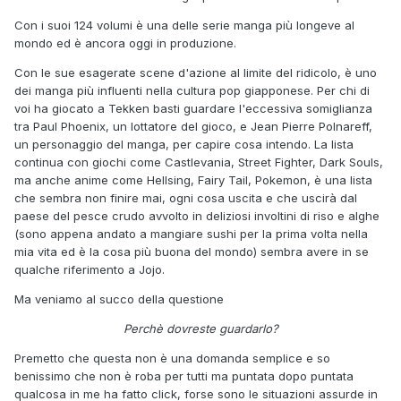
Con i suoi 124 volumi è una delle serie manga più longeve al
mondo ed è ancora oggi in produzione.
Con le sue esagerate scene d'azione al limite del ridicolo, è uno
dei manga più influenti nella cultura pop giapponese. Per chi di
voi ha giocato a Tekken basti guardare l'eccessiva somiglianza
tra Paul Phoenix, un lottatore del gioco, e Jean Pierre Polnareff,
un personaggio del manga, per capire cosa intendo. La lista
continua con giochi come Castlevania, Street Fighter, Dark Souls,
ma anche anime come Hellsing, Fairy Tail, Pokemon, è una lista
che sembra non finire mai, ogni cosa uscita e che uscirà dal
paese del pesce crudo avvolto in deliziosi involtini di riso e alghe
(sono appena andato a mangiare sushi per la prima volta nella
mia vita ed è la cosa più buona del mondo) sembra avere in se
qualche riferimento a Jojo.
Ma veniamo al succo della questione
Perchè dovreste guardarlo?
Premetto che questa non è una domanda semplice e so
benissimo che non è roba per tutti ma puntata dopo puntata
qualcosa in me ha fatto click, forse sono le situazioni assurde in