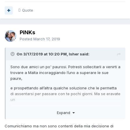
Quote
PiNKs
Posted
March 17, 2019
On 3/17/2019 at 10:20 PM, Isher said:
Sono due amici un po' paurosi. Potresti sollecitarli a venirti a
trovare a Malta incoraggiando l’uno a superare le sue
paure,
e prospettando all’altra qualche soluzione che le permetta
di assentarsi per passare con te pochi giorni. Ma se eravate
un
gruppo fraterno, o comunque veri amici, è comprensibile
Expand
che loro subiscano un contraccolpo. Purtroppo l’amicizia
esige
Comunichiamo ma non sono contenti della mia decisione di