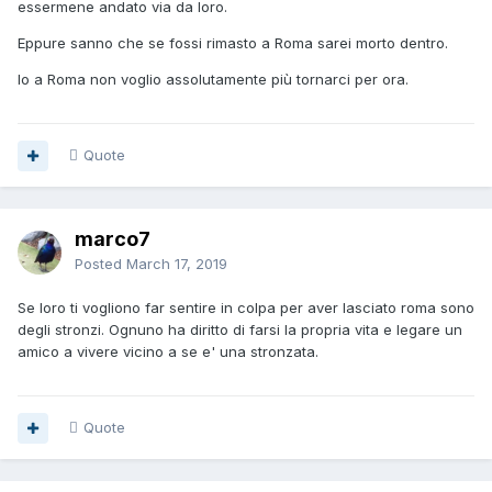
almeno la prossimità, in mancanza di un luogo comune. È
essermene andato via da loro.
difficile che un’amicizia possa reggere se si è separati dalla
Eppure sanno che se fossi rimasto a Roma sarei morto dentro.
distanza.
Io a Roma non voglio assolutamente più tornarci per ora.
È invece un’ottima cosa che tu scriva loro parecchio, cosa
che mi auguro facciano anche loro. Insomma, malgrado
non sia facile
Quote
credere a una continuazione della vostra amicizia, dovreste
fare di tutto per mantenerla in vita comunicando tra di voi.
marco7
Posted
March 17, 2019
Se loro ti vogliono far sentire in colpa per aver lasciato roma sono
degli stronzi. Ognuno ha diritto di farsi la propria vita e legare un
amico a vivere vicino a se e' una stronzata.
Quote