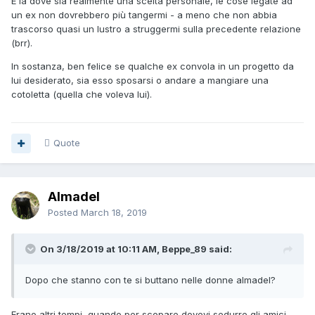
E là dove sia realmente una scelta personale, le cose legate ad
un ex non dovrebbero più tangermi - a meno che non abbia
trascorso quasi un lustro a struggermi sulla precedente relazione
(brr).
In sostanza, ben felice se qualche ex convola in un progetto da
lui desiderato, sia esso sposarsi o andare a mangiare una
cotoletta (quella che voleva lui).
Quote
Almadel
Posted
March 18, 2019
On 3/18/2019 at 10:11 AM, Beppe_89 said:
Dopo che stanno con te si buttano nelle
donne almadel?
Erano altri tempi, quando per scopare dovevi sedurre gli amici