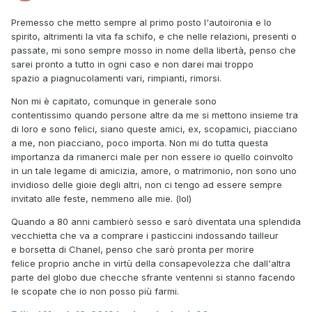
Premesso che metto sempre al primo posto l'autoironia e lo
spirito, altrimenti la vita fa schifo, e che nelle relazioni, presenti o
passate, mi sono sempre mosso in nome della libertà, penso che
sarei pronto a tutto in ogni caso e non darei mai troppo
spazio a piagnucolamenti vari, rimpianti, rimorsi.
Non mi è capitato, comunque in generale sono
contentissimo quando persone altre da me si mettono insieme tra
di loro e sono felici, siano queste amici, ex, scopamici, piacciano
a me, non piacciano, poco importa. Non mi do tutta questa
importanza da rimanerci male per non essere io quello coinvolto
in un tale legame di amicizia, amore, o matrimonio, non sono uno
invidioso delle gioie degli altri, non ci tengo ad essere sempre
invitato alle feste, nemmeno alle mie. (lol)
Quando a 80 anni cambierò sesso e sarò diventata una splendida
vecchietta che va a comprare i pasticcini indossando tailleur
e borsetta di Chanel, penso che sarò pronta per morire
felice proprio anche in virtù della consapevolezza che dall'altra
parte del globo due checche sfrante ventenni si stanno facendo
le scopate che io non posso più farmi.