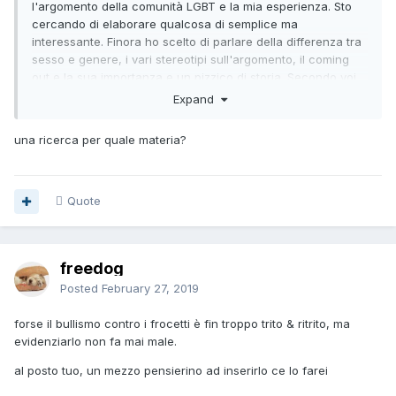
l'argomento della comunità LGBT e la mia esperienza. Sto
cercando di elaborare qualcosa di semplice ma
interessante. Finora ho scelto di parlare della differenza tra
sesso e genere, i vari stereotipi sull'argomento, il coming
out e la sua importanza e un pizzico di storia. Secondo voi
c'è wualche tematica specifica che merita di essere
Expand
toccata, qualche altro argomento che è bene sia spiegato a
un non appartenente al mondo gayo?
una ricerca per quale materia?
Quote
freedog
Posted
February 27, 2019
forse il bullismo contro i frocetti è fin troppo trito & ritrito, ma
evidenziarlo non fa mai male.
al posto tuo, un mezzo pensierino ad inserirlo ce lo farei