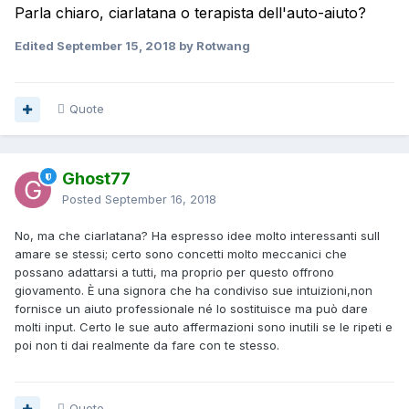
sul bisogno di un'intera popolazione.
Parla chiaro, ciarlatana o terapista dell'auto-aiuto?
Edited
September 15, 2018
by Rotwang
Quote
Ghost77
Posted
September 16, 2018
No, ma che ciarlatana? Ha espresso idee molto interessanti sull
amare se stessi; certo sono concetti molto meccanici che
possano adattarsi a tutti, ma proprio per questo offrono
giovamento. È una signora che ha condiviso sue intuizioni,non
fornisce un aiuto professionale né lo sostituisce ma può dare
molti input. Certo le sue auto affermazioni sono inutili se le ripeti e
poi non ti dai realmente da fare con te stesso.
Quote