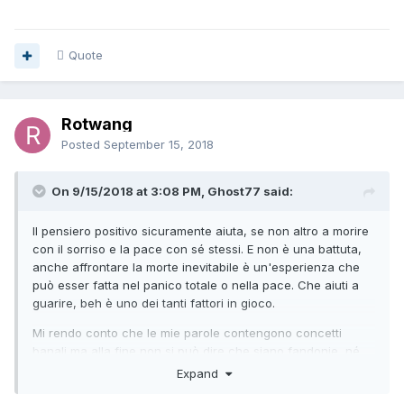
Quote
Rotwang
Posted
September 15, 2018
On 9/15/2018 at 3:08 PM, Ghost77 said:
Il pensiero positivo sicuramente aiuta, se non altro a morire
con il sorriso e la pace con sé stessi. E non è una battuta,
anche affrontare la morte inevitabile è un'esperienza che
può esser fatta nel panico totale o nella pace. Che aiuti a
guarire, beh è uno dei tanti fattori in gioco.
Mi rendo conto che le mie parole contengono concetti
banali ma alla fine non si può dire che siano fandonie, né
che il pensiero positivo guarisca. Sicuramente ha venduto
Expand
tanti bei libroni ma buon per lei,a quanto pare ha visto lungo