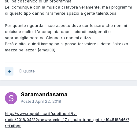
sul palcoscenico di un programma.
Lei comunque con la musica ci lavora veramente, ma i programmi
di questo tipo danno raramente spazio a gente talentuosa.
Per quanto riguarda il suo aspetto devo confessare che non mi
colpisce molto. L'accoppiata capelli biondi ossigenati e
sopracciglia nere ca Cleopatra non mi attizza.
Però è alto, quindi immagino si possa far valere il detto: "altezza
mezza bellezza" [emoji38]
Quote
Saramandasama
Posted
April 22, 2018
http://www.repubblica.it/spettacoli/tv-
radio/2018/04/22/news/amici_17_e_auto-tune_gate_-194518846/?
ref=fbpr