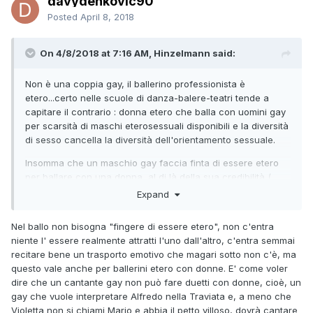
davydenkovic90
Posted
April 8, 2018
On 4/8/2018 at 7:16 AM, Hinzelmann said:
Non è una coppia gay, il ballerino professionista è
etero...certo nelle scuole di danza-balere-teatri tende a
capitare il contrario : donna etero che balla con uomini gay
per scarsità di maschi eterosessuali disponibili e la diversità
di sesso cancella la diversità dell'orientamento sessuale.
Insomma che un maschio gay faccia finta di essere etero
per ballare con una donna, al di là della sua credibilità (
Nureyev divenne famoso per la sua capacità di essere
Expand
sensualmente credibile ) viene considerato del tutto
normale.
Nel ballo non bisogna "fingere di essere etero", non c'entra
niente l' essere realmente attratti l'uno dall'altro, c'entra semmai
recitare bene un trasporto emotivo che magari sotto non c'è, ma
questo vale anche per ballerini etero con donne. E' come voler
dire che un cantante gay non può fare duetti con donne, cioè, un
gay che vuole interpretare Alfredo nella Traviata e, a meno che
Violetta non si chiami Mario e abbia il petto villoso, dovrà cantare