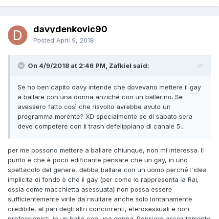
davydenkovic90
Posted
April 9, 2018
On 4/9/2018 at 2:46 PM, Zafkiel said:
Se ho ben capito davy intende che dovevano mettere il gay
a ballare con una donna anziché con un ballerino. Se
avessero fatto così che risvolto avrebbe avuto un
programma morente? XD specialmente se di sabato sera
deve competere con il trash defelippiano di canale 5...
per me possono mettere a ballare chiunque, non mi interessa. Il
punto è che è poco edificante pensare che un gay, in uno
spettacolo del genere, debba ballare con un uomo perché l'idea
implicita di fondo è che il gay (per come lo rappresenta la Rai,
ossia come macchietta asessuata) non possa essere
sufficientemente virile da risultare anche solo lontanamente
credibile, al pari degli altri concorrenti, eterosessuali e non
professionisti, in un ballo con una donna. Pensiero assolutamente