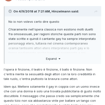
On 4/9/2018 at 7:21 AM, Hinzelmann said:
No io non volevo certo dire questo
Chiaramente nell'opera classica non esistono molti duetti
fra omosessuali, per ragioni storiche queste parti non sono
state scritte e quindi il cantante gay ha sempre interpretato
personaggi etero, tuttavia nel cinema contemporaneo
oramai tantissimi attori etero interpretano parti gay e lo
fanno mediamente anche bene ed ovviamente a noi
conviene dire che è possibile, sia una cosa che l'altra.
Expand
Per dire, se qualcuno speculasse sul fatto che il ballerino
l'opera è finzione, il teatro è finzione, il ballo è finzione. Non
etero è gay per il solo fatto di ballare in modo serio e
c'entra niente la sessualità degli attori con la loro credibilità in
credibile con Ciacci, noi dovremmo avversare una idea
tale ruolo, c'entra piuttosto la bravura come attori.
simile. Allo stesso modo dovremmo fare per un ballerino gay
che balla con una donna un tango...se non fosse che non
Idem qui. Mettere solamente il gay in coppia con un uomo invece
ce n'è bisogno, perchè a questo il pubblico è già abituato.
che con una donna è solo una trovata pubblicitaria di gusto molto
discutibile. Il messaggio che passa credo sia semplicemente che
questo tizio non sia abbastanza virile per ballare un tango con