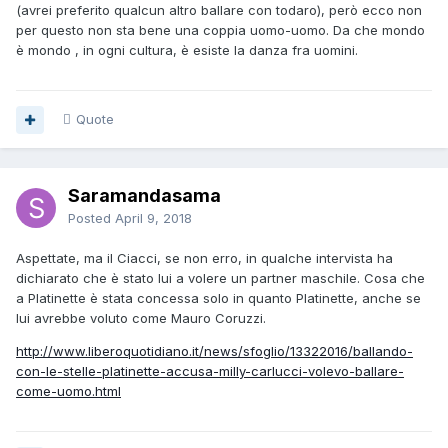
(avrei preferito qualcun altro ballare con todaro), però ecco non
per questo non sta bene una coppia uomo-uomo. Da che mondo
è mondo , in ogni cultura, è esiste la danza fra uomini.
Quote
Saramandasama
Posted
April 9, 2018
Aspettate, ma il Ciacci, se non erro, in qualche intervista ha
dichiarato che è stato lui a volere un partner maschile. Cosa che
a Platinette è stata concessa solo in quanto Platinette, anche se
lui avrebbe voluto come Mauro Coruzzi.
http://www.liberoquotidiano.it/news/sfoglio/13322016/ballando-
con-le-stelle-platinette-accusa-milly-carlucci-volevo-ballare-
come-uomo.html