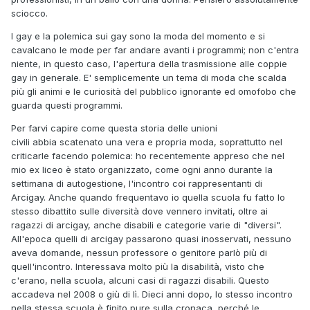
sciocco.
I gay e la polemica sui gay sono la moda del momento e si
cavalcano le mode per far andare avanti i programmi; non c'entra
niente, in questo caso, l'apertura della trasmissione alle coppie
gay in generale. E' semplicemente un tema di moda che scalda
più gli animi e le curiosità del pubblico ignorante ed omofobo che
guarda questi programmi.
Per farvi capire come questa storia delle unioni
civili abbia scatenato una vera e propria moda, soprattutto nel
criticarle facendo polemica: ho recentemente appreso che nel
mio ex liceo è stato organizzato, come ogni anno durante la
settimana di autogestione, l'incontro coi rappresentanti di
Arcigay. Anche quando frequentavo io quella scuola fu fatto lo
stesso dibattito sulle diversità dove vennero invitati, oltre ai
ragazzi di arcigay, anche disabili e categorie varie di "diversi".
All'epoca quelli di arcigay passarono quasi inosservati, nessuno
aveva domande, nessun professore o genitore parlò più di
quell'incontro. Interessava molto più la disabilità, visto che
c'erano, nella scuola, alcuni casi di ragazzi disabili. Questo
accadeva nel 2008 o giù di lì. Dieci anni dopo, lo stesso incontro
nella stessa scuola è finito pure sulla cronaca, perché le