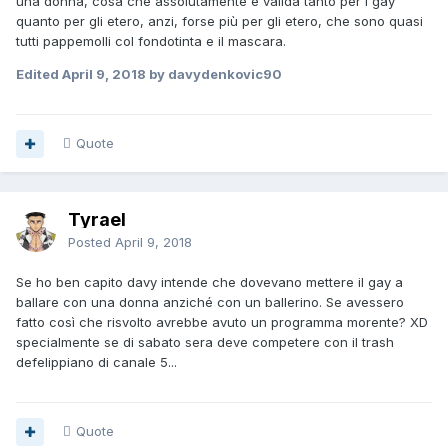
una donna, cosa che assolutamente è valida tanto per i gay
quanto per gli etero, anzi, forse più per gli etero, che sono quasi
tutti pappemolli col fondotinta e il mascara.
Edited
April 9, 2018
by davydenkovic90
Quote
Tyrael
Posted
April 9, 2018
Se ho ben capito davy intende che dovevano mettere il gay a
ballare con una donna anziché con un ballerino. Se avessero
fatto così che risvolto avrebbe avuto un programma morente? XD
specialmente se di sabato sera deve competere con il trash
defelippiano di canale 5...
Quote