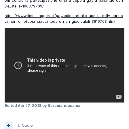
olfi_contro_la_partecipazione_di_una_coppia_gay_a_ballando_con
_le_stelle-190879709/
https://www.ilmessaggero.it/pay/edicola/ballo_uomini_milly_carluc
ci_non_omofobia_ciacci_todaro_non_giudicabili-3616763.html
Edited
April 7, 2018
by Saramandasama
Quote