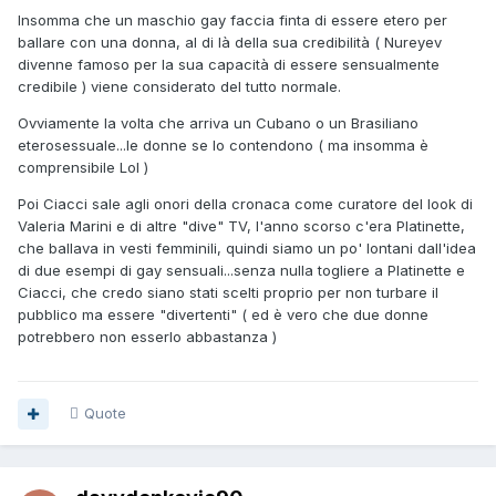
Insomma che un maschio gay faccia finta di essere etero per
ballare con una donna, al di là della sua credibilità ( Nureyev
divenne famoso per la sua capacità di essere sensualmente
credibile ) viene considerato del tutto normale.
Ovviamente la volta che arriva un Cubano o un Brasiliano
eterosessuale...le donne se lo contendono ( ma insomma è
comprensibile Lol )
Poi Ciacci sale agli onori della cronaca come curatore del look di
Valeria Marini e di altre "dive" TV, l'anno scorso c'era Platinette,
che ballava in vesti femminili, quindi siamo un po' lontani dall'idea
di due esempi di gay sensuali...senza nulla togliere a Platinette e
Ciacci, che credo siano stati scelti proprio per non turbare il
pubblico ma essere "divertenti" ( ed è vero che due donne
potrebbero non esserlo abbastanza )
Quote