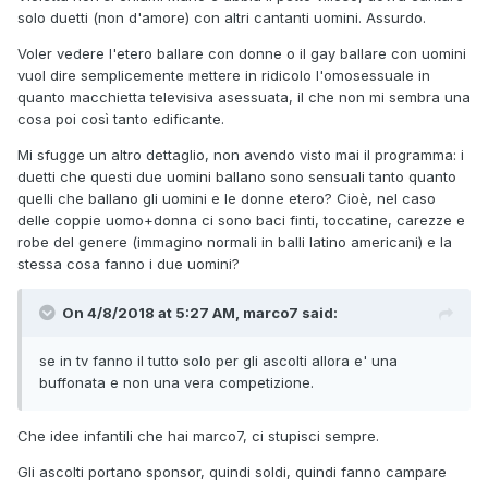
solo duetti (non d'amore) con altri cantanti uomini. Assurdo.
Voler vedere l'etero ballare con donne o il gay ballare con uomini
vuol dire semplicemente mettere in ridicolo l'omosessuale in
quanto macchietta televisiva asessuata, il che non mi sembra una
cosa poi così tanto edificante.
Mi sfugge un altro dettaglio, non avendo visto mai il programma: i
duetti che questi due uomini ballano sono sensuali tanto quanto
quelli che ballano gli uomini e le donne etero? Cioè, nel caso
delle coppie uomo+donna ci sono baci finti, toccatine, carezze e
robe del genere (immagino normali in balli latino americani) e la
stessa cosa fanno i due uomini?
On 4/8/2018 at 5:27 AM, marco7 said:
se in tv fanno il tutto solo per gli ascolti allora e' una
buffonata e non una vera competizione.
Che idee infantili che hai marco7, ci stupisci sempre.
Gli ascolti portano sponsor, quindi soldi, quindi fanno campare