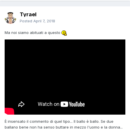
Tyrael
Posted
April 7, 2018
Ma noi siamo abituati a questo
È insensato il commento di quel tipo... Il ballo è ballo. Se due
ballano bene non ha senso buttare in mezzo l'uomo e la donna...