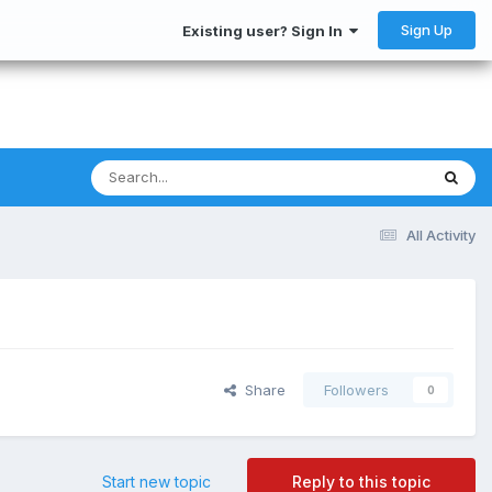
Sign Up
Existing user? Sign In
All Activity
Share
Followers
0
Start new topic
Reply to this topic