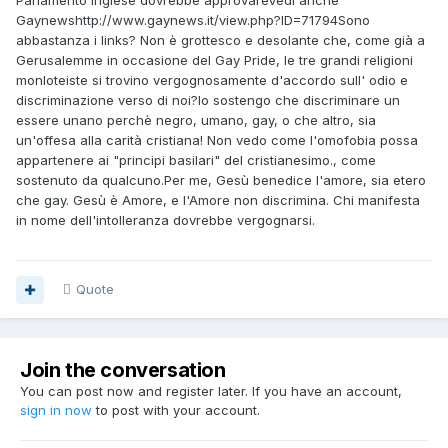
Parlamento Inglese dovrebbe approvareVedi anche
Gaynewshttp://www.gaynews.it/view.php?ID=71794Sono
abbastanza i links? Non è grottesco e desolante che, come già a
Gerusalemme in occasione del Gay Pride, le tre grandi religioni
monloteiste si trovino vergognosamente d'accordo sull' odio e
discriminazione verso di noi?Io sostengo che discriminare un
essere unano perchè negro, umano, gay, o che altro, sia
un'offesa alla carità cristiana! Non vedo come l'omofobia possa
appartenere ai "principi basilari" del cristianesimo., come
sostenuto da qualcuno.Per me, Gesù benedice l'amore, sia etero
che gay. Gesù è Amore, e l'Amore non discrimina. Chi manifesta
in nome dell'intolleranza dovrebbe vergognarsi.
Quote
Join the conversation
You can post now and register later. If you have an account,
sign in now
to post with your account.