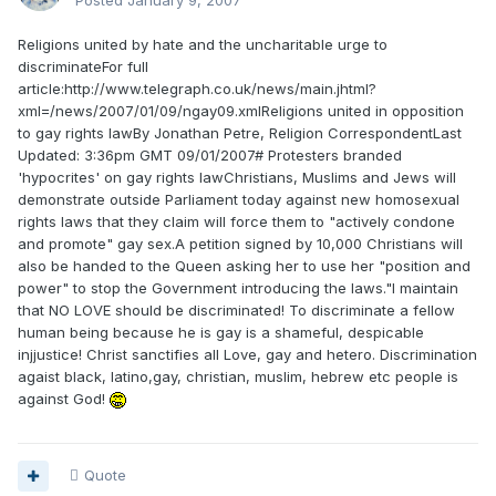
Posted
January 9, 2007
Religions united by hate and the uncharitable urge to
discriminateFor full
article:http://www.telegraph.co.uk/news/main.jhtml?
xml=/news/2007/01/09/ngay09.xmlReligions united in opposition
to gay rights lawBy Jonathan Petre, Religion CorrespondentLast
Updated: 3:36pm GMT 09/01/2007# Protesters branded
'hypocrites' on gay rights lawChristians, Muslims and Jews will
demonstrate outside Parliament today against new homosexual
rights laws that they claim will force them to "actively condone
and promote" gay sex.A petition signed by 10,000 Christians will
also be handed to the Queen asking her to use her "position and
power" to stop the Government introducing the laws."I maintain
that NO LOVE should be discriminated! To discriminate a fellow
human being because he is gay is a shameful, despicable
injjustice! Christ sanctifies all Love, gay and hetero. Discrimination
agaist black, latino,gay, christian, muslim, hebrew etc people is
against God!
Quote