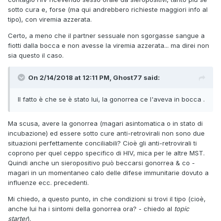
sotto cura e, forse (ma qui andrebbero richieste maggiori info al
tipo), con viremia azzerata.
Certo, a meno che il partner sessuale non sgorgasse sangue a
fiotti dalla bocca e non avesse la viremia azzerata... ma direi non
sia questo il caso.
On 2/14/2018 at 12:11 PM, Ghost77 said:
Il fatto è che se è stato lui, la gonorrea ce l'aveva in bocca .
Ma scusa, avere la gonorrea (magari asintomatica o in stato di
incubazione) ed essere sotto cure anti-retrovirali non sono due
situazioni perfettamente conciliabili? Cioè gli anti-retrovirali ti
coprono per quel ceppo specifico di HIV, mica per le altre MST.
Quindi anche un sieropositivo può beccarsi gonorrea & co -
magari in un momentaneo calo delle difese immunitarie dovuto a
influenze ecc. precedenti.
Mi chiedo, a questo punto, in che condizioni si trovi il tipo (cioè,
anche lui ha i sintomi della gonorrea ora? - chiedo al
topic
starter
).