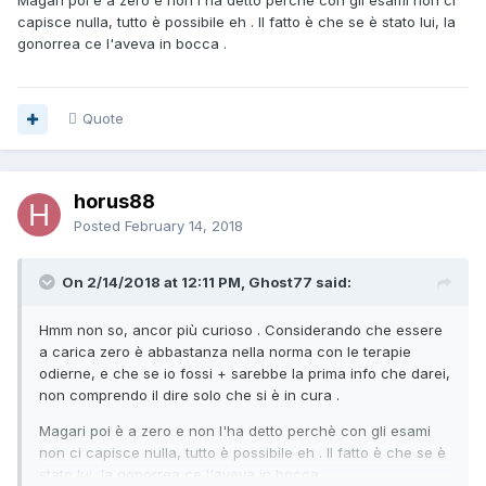
Magari poi è a zero e non l'ha detto perchè con gli esami non ci
capisce nulla, tutto è possibile eh . Il fatto è che se è stato lui, la
gonorrea ce l'aveva in bocca .
Quote
horus88
Posted
February 14, 2018
On 2/14/2018 at 12:11 PM, Ghost77 said:
Hmm non so, ancor più curioso . Considerando che essere
a carica zero è abbastanza nella norma con le terapie
odierne, e che se io fossi + sarebbe la prima info che darei,
non comprendo il dire solo che si è in cura .
Magari poi è a zero e non l'ha detto perchè con gli esami
non ci capisce nulla, tutto è possibile eh . Il fatto è che se è
stato lui, la gonorrea ce l'aveva in bocca .