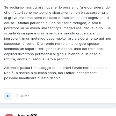
Se vogliamo rassicurare l'opener lo possiamo fare considerando
che i fattori sono molteplici e sicuramente non è successo nulla
di grave, ma rimaniamo nel caso e facciamolo con cognizione di
causa . Stiamo parlando di una neisseria faringea, e solo il
portatore sa se aveva una faringite, magari essudativa, o no . Se
si parla di sangue e di un eventuale veicolo orogenitale, gli
ingredienti in un ipotetico caso -molto raro e sicuramente qui non
successo- ci sono . D'altronde nei forti mal di gola spesso
sentiamo un sapore ferruginoso in bocca, dato dal fatto che i
capillari diventano permeabili ai globuli bianchi e, in caso di
rottura, anche di sangue vero e proprio .
Altrimenti passa il messaggio che a priori l'orale non è a rischio .
Non è a rischio a mucosa sana, ma i fattori concomitanti
possono modificare questo rischio .
Quote
horus88