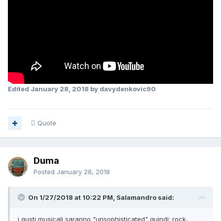
Edited
January 28, 2018
by davydenkovic90
Quote
Duma
Posted
January 28, 2018
On 1/27/2018 at 10:22 PM, Salamandro said:
i gusti musicali saranno "unsophisticated" quindi: rock,