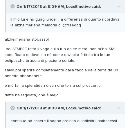
On 1/17/2018 at 8:09 AM, LocoEmotivo said:
il mio lui è nu guagliuncell', a differenza di quanto ricordava
la alzheimeriana memoria di
@freedog
alzheimeriana stocazzo!
hai SEMPRE fatto il vago sulla tua dolce metà, non m'hai MAI
specificato di dove sia nè come caz..pita è finito tra le tue
polipesche braccia di piacione seriale.
salvo poi sparire completamente dalla faccia della terra da un
annetto abbondante
e mò fai la splendidah divah che torna sul proscenio
datte na regolata, chè è mejo
On 1/17/2018 at 8:09 AM, LocoEmotivo said:
continuo ad essere il sogno proibito di individui ambosessi