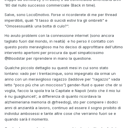
'80 dal nullo successo commerciale (Back in time).
Salve, sono LocoEmotivo. Forse vi ricorderete di me per thread
imperdibili, quali "Il tasso di suicidi estivi tra gli ombrelli" e
"Omosessualità: una botta di culo?".
Ho avuto problemi con la connessione internet (sono ancora
tagliato fuori dal mondo, in realtà) e ho perso il contatto con
questo posto meraviglioso ma ho deciso di approfittare dell'ultimo
intervento apertomi per procura da quel simpaticissimo
@Bloodstar
per riprendere in mano la questione.
Qualche piccolo dettaglio su questi mesi in cui sono stato
lontano: vado per i trentacinque, sono impegnato da ormai un
anno con un meraviglioso ragazzo (laddove per "ragazzo" vada
letto "poco più che un moccioso") gender-fluid o queer che dir si
voglia, faccio la spola tra la Capitale e Napoli (visto che il mio lui
è nu guagliuncell', a differenza di quanto ricordava la
alzheimeriana memoria di
@freedog
), sto per compiere i dodici
anni di anzianità a lavoro, continuo ad essere il sogno proibito di
individui ambosessi e tante altre cose che verranno fuori se e
quando sarà il momento.