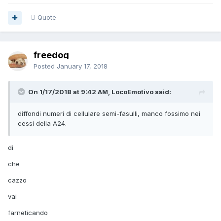
Quote
freedog
Posted
January 17, 2018
On 1/17/2018 at 9:42 AM, LocoEmotivo said:
diffondi numeri di cellulare semi-fasulli, manco fossimo nei
cessi della A24.
di
che
cazzo
vai
farneticando