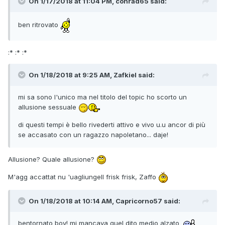
On 1/17/2018 at 11:04 PM, conrad65 said:
ben ritrovato
:* :* :*
On 1/18/2018 at 9:25 AM, Zafkiel said:
mi sa sono l'unico ma nel titolo del topic ho scorto un
allusione sessuale
di questi tempi è bello rivederti attivo e vivo u.u ancor di più
se accasato con un ragazzo napoletano... daje!
Allusione? Quale allusione?
M'agg accattat nu 'uagliungell frisk frisk, Zaffo
On 1/18/2018 at 10:14 AM, Capricorno57 said:
bentornato boy! mi mancava quel dito medio alzato